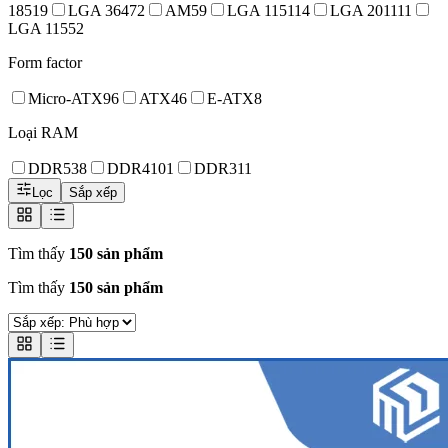
1851
9
LGA 3647
2
AM5
9
LGA 1151
14
LGA 2011
11
LGA 1155
2
Form factor
Micro-ATX
96
ATX
46
E-ATX
8
Loại RAM
DDR5
38
DDR4
101
DDR3
11
Lọc
Sắp xếp
Tìm thấy
150 sản phẩm
Tìm thấy
150 sản phẩm