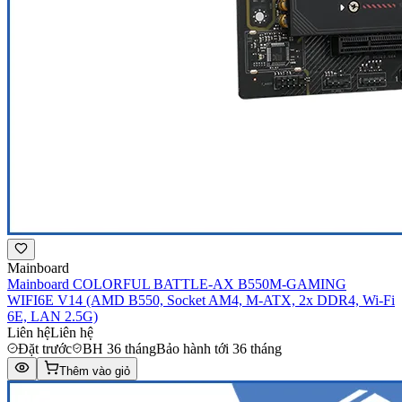
Mainboard
Mainboard COLORFUL BATTLE-AX B550M-GAMING
WIFI6E V14 (AMD B550, Socket AM4, M-ATX, 2x DDR4, Wi-Fi
6E, LAN 2.5G)
Liên hệ
Liên hệ
Đặt trước
BH 36 tháng
Bảo hành tới 36 tháng
Thêm vào giỏ