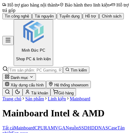
Hỗ trợ giao hàng nội thành
•
Bảo hành theo linh kiện
•
Hỗ trợ
trả góp
|
|
|
|
Tin công nghệ
Tài nguyên
Tuyển dụng
Hỗ trợ
Chính sách
Minh Đức
PC
Shop PC & linh kiện
Tìm kiếm
Danh mục
Xây dựng cấu hình
Hệ thống showroom
Tài khoản
Giỏ hàng
Trang chủ
Sản phẩm
Linh kiện
Mainboard
Mainboard Intel & AMD
Tất cả
Mainboard
CPU
RAM
VGA
Nguồn
SSD
HDD
NAS
Case
Tản