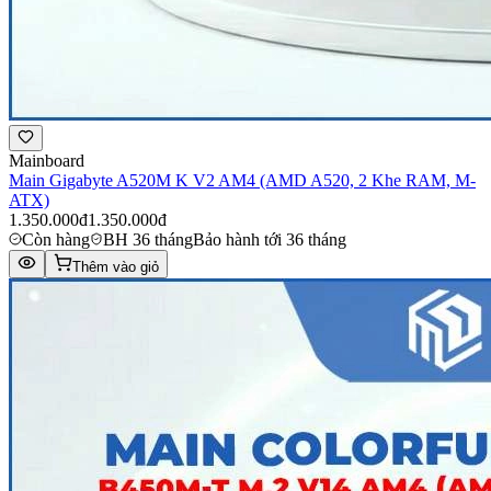
Mainboard
Main Gigabyte A520M K V2 AM4 (AMD A520, 2 Khe RAM, M-
ATX)
1.350.000đ
1.350.000đ
Còn hàng
BH 36 tháng
Bảo hành tới 36 tháng
Thêm vào giỏ