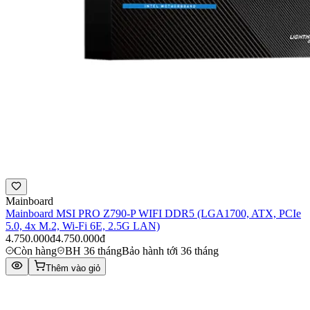
Mainboard
Mainboard MSI PRO Z790-P WIFI DDR5 (LGA1700, ATX, PCIe
5.0, 4x M.2, Wi-Fi 6E, 2.5G LAN)
4.750.000đ
4.750.000đ
Còn hàng
BH 36 tháng
Bảo hành tới 36 tháng
Thêm vào giỏ