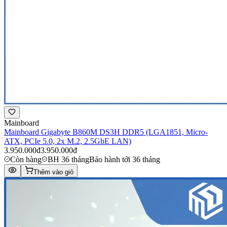
Mainboard
Mainboard Gigabyte B860M DS3H DDR5 (LGA1851, Micro-
ATX, PCIe 5.0, 2x M.2, 2.5GbE LAN)
3.950.000đ
3.950.000đ
Còn hàng
BH 36 tháng
Bảo hành tới 36 tháng
Thêm vào giỏ