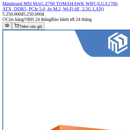
Mainboard MSI MAG Z790 TOMAHAWK WIFI (LGA1700,
ATX, DDR5, PCIe 5.0, 4x M.2, Wi-Fi 6E, 2.5G LAN)
5.250.000đ
5.250.000đ
Còn hàng
BH 24 tháng
Bảo hành tới 24 tháng
Thêm vào giỏ