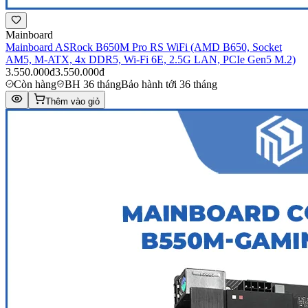
Mainboard
Mainboard ASRock B650M Pro RS WiFi (AMD B650, Socket
AM5, M-ATX, 4x DDR5, Wi-Fi 6E, 2.5G LAN, PCIe Gen5 M.2)
3.550.000đ
3.550.000đ
Còn hàng
BH 36 tháng
Bảo hành tới 36 tháng
Thêm vào giỏ