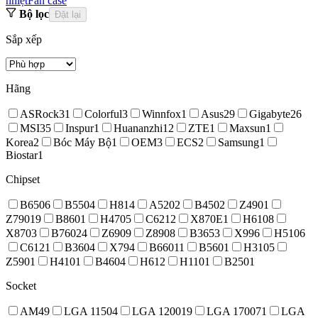
nhiệt
Fan case
Bộ lọc
Đặt lại
Sắp xếp
Hãng
ASRock
31
Colorful
3
Winnfox
1
Asus
29
Gigabyte
26
MSI
35
Inspur
1
Huananzhi
12
ZTE
1
Maxsun
1
Korea
2
Bóc Máy Bộ
1
OEM
3
ECS
2
Samsung
1
Biostar
1
Chipset
B650
6
B550
4
H81
4
A520
2
B450
2
Z490
1
Z790
19
B860
1
H470
5
C621
2
X870E
1
H610
8
X870
3
B760
24
Z690
9
Z890
8
B365
3
X99
6
H510
6
C612
1
B360
4
X79
4
B660
11
B560
1
H310
5
Z590
1
H410
1
B460
4
H61
2
H110
1
B250
1
Socket
AM4
9
LGA 1150
4
LGA 1200
19
LGA 1700
71
LGA