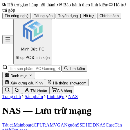
Hỗ trợ giao hàng nội thành
•
Bảo hành theo linh kiện
•
Hỗ trợ
trả góp
|
|
|
|
Tin công nghệ
Tài nguyên
Tuyển dụng
Hỗ trợ
Chính sách
Minh Đức
PC
Shop PC & linh kiện
Tìm kiếm
Danh mục
Xây dựng cấu hình
Hệ thống showroom
Tài khoản
Giỏ hàng
Trang chủ
Sản phẩm
Linh kiện
NAS
NAS — Lưu trữ mạng
Tất cả
Mainboard
CPU
RAM
VGA
Nguồn
SSD
HDD
NAS
Case
Tản