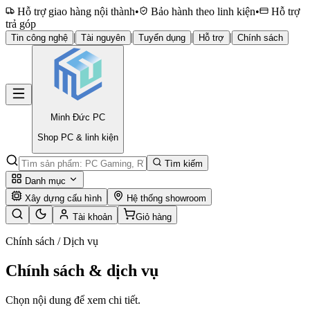
Hỗ trợ giao hàng nội thành
•
Bảo hành theo linh kiện
•
Hỗ trợ
trả góp
|
|
|
|
Tin công nghệ
Tài nguyên
Tuyển dụng
Hỗ trợ
Chính sách
Minh Đức
PC
Shop PC & linh kiện
Tìm kiếm
Danh mục
Xây dựng cấu hình
Hệ thống showroom
Tài khoản
Giỏ hàng
Chính sách / Dịch vụ
Chính sách & dịch vụ
Chọn nội dung để xem chi tiết.