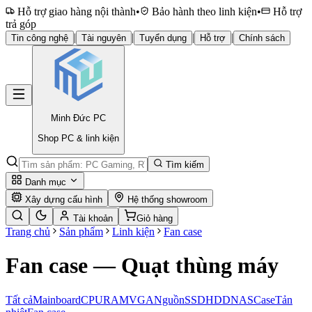
Hỗ trợ giao hàng nội thành
•
Bảo hành theo linh kiện
•
Hỗ trợ
trả góp
|
|
|
|
Tin công nghệ
Tài nguyên
Tuyển dụng
Hỗ trợ
Chính sách
Minh Đức
PC
Shop PC & linh kiện
Tìm kiếm
Danh mục
Xây dựng cấu hình
Hệ thống showroom
Tài khoản
Giỏ hàng
Trang chủ
Sản phẩm
Linh kiện
Fan case
Fan case — Quạt thùng máy
Tất cả
Mainboard
CPU
RAM
VGA
Nguồn
SSD
HDD
NAS
Case
Tản