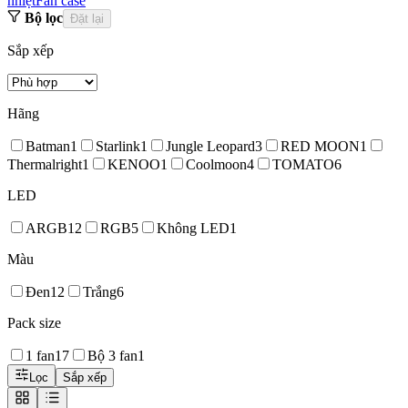
nhiệt
Fan case
Bộ lọc
Đặt lại
Sắp xếp
Hãng
Batman
1
Starlink
1
Jungle Leopard
3
RED MOON
1
Thermalright
1
KENOO
1
Coolmoon
4
TOMATO
6
LED
ARGB
12
RGB
5
Không LED
1
Màu
Đen
12
Trắng
6
Pack size
1 fan
17
Bộ 3 fan
1
Lọc
Sắp xếp