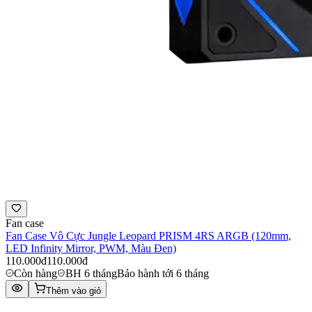
Fan case
Fan Case Vô Cực Jungle Leopard PRISM 4RS ARGB (120mm,
LED Infinity Mirror, PWM, Màu Đen)
110.000đ
110.000đ
Còn hàng
BH 6 tháng
Bảo hành tới 6 tháng
Thêm vào giỏ