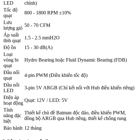
LED
chỉnh)
Tốc độ
800 - 1800 RPM ±10%
quạt
Lưu
50 - 70 CFM
lượng gió
Áp suất
1.5 - 2.5 mmH2O
tĩnh quạt
Độ ồn
15 - 30 dB(A)
Loại
vòng bi
Hydro Bearing hoặc Fluid Dynamic Bearing (FDB)
quạt
Đầu nối
4-pin PWM (Điều khiển tốc độ)
quạt
Đầu nối
3-pin 5V ARGB (Chỉ kết nối với Hub điều khiển riêng)
LED
Điện áp
Quạt: 12V / LED: 5V
hoạt động
Tính
Thiết kế chủ đề Batman độc đáo, điều khiển PWM,
năng đặc
đồng bộ ARGB qua Hub riêng, thiết kế chống rung
biệt
Bảo hành
12 tháng