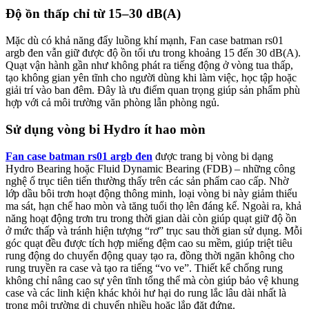
Độ ồn thấp chỉ từ 15–30 dB(A)
Mặc dù có khả năng đẩy luồng khí mạnh, Fan case batman rs01
argb đen vẫn giữ được độ ồn tối ưu trong khoảng 15 đến 30 dB(A).
Quạt vận hành gần như không phát ra tiếng động ở vòng tua thấp,
tạo không gian yên tĩnh cho người dùng khi làm việc, học tập hoặc
giải trí vào ban đêm. Đây là ưu điểm quan trọng giúp sản phẩm phù
hợp với cả môi trường văn phòng lẫn phòng ngủ.
Sử dụng vòng bi Hydro ít hao mòn
Fan case batman rs01 argb đen
được trang bị vòng bi dạng
Hydro Bearing hoặc Fluid Dynamic Bearing (FDB) – những công
nghệ ổ trục tiên tiến thường thấy trên các sản phẩm cao cấp. Nhờ
lớp dầu bôi trơn hoạt động thông minh, loại vòng bi này giảm thiểu
ma sát, hạn chế hao mòn và tăng tuổi thọ lên đáng kể. Ngoài ra, khả
năng hoạt động trơn tru trong thời gian dài còn giúp quạt giữ độ ồn
ở mức thấp và tránh hiện tượng “rơ” trục sau thời gian sử dụng. Mỗi
góc quạt đều được tích hợp miếng đệm cao su mềm, giúp triệt tiêu
rung động do chuyển động quay tạo ra, đồng thời ngăn không cho
rung truyền ra case và tạo ra tiếng “vo ve”. Thiết kế chống rung
không chỉ nâng cao sự yên tĩnh tổng thể mà còn giúp bảo vệ khung
case và các linh kiện khác khỏi hư hại do rung lắc lâu dài nhất là
trong môi trường di chuyển nhiều hoặc lắp đặt đứng.