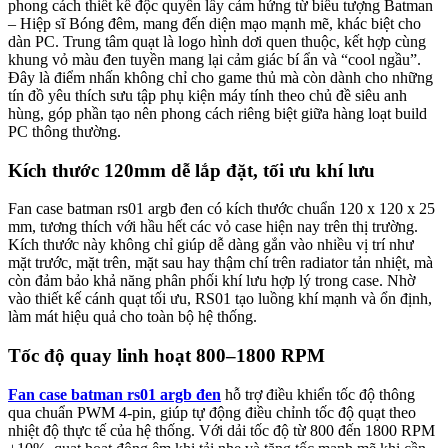
phong cách thiết kế độc quyền lấy cảm hứng từ biểu tượng Batman
– Hiệp sĩ Bóng đêm, mang đến diện mạo mạnh mẽ, khác biệt cho
dàn PC. Trung tâm quạt là logo hình dơi quen thuộc, kết hợp cùng
khung vỏ màu đen tuyền mang lại cảm giác bí ẩn và “cool ngầu”.
Đây là điểm nhấn không chỉ cho game thủ mà còn dành cho những
tín đồ yêu thích sưu tập phụ kiện máy tính theo chủ đề siêu anh
hùng, góp phần tạo nên phong cách riêng biệt giữa hàng loạt build
PC thông thường.
Kích thước 120mm dễ lắp đặt, tối ưu khí lưu
Fan case batman rs01 argb đen có kích thước chuẩn 120 x 120 x 25
mm, tương thích với hầu hết các vỏ case hiện nay trên thị trường.
Kích thước này không chỉ giúp dễ dàng gắn vào nhiều vị trí như
mặt trước, mặt trên, mặt sau hay thậm chí trên radiator tản nhiệt, mà
còn đảm bảo khả năng phân phối khí lưu hợp lý trong case. Nhờ
vào thiết kế cánh quạt tối ưu, RS01 tạo luồng khí mạnh và ổn định,
làm mát hiệu quả cho toàn bộ hệ thống.
Tốc độ quay linh hoạt 800–1800 RPM
Fan case batman rs01 argb đen
hỗ trợ điều khiển tốc độ thông
qua chuẩn PWM 4-pin, giúp tự động điều chỉnh tốc độ quạt theo
nhiệt độ thực tế của hệ thống. Với dải tốc độ từ 800 đến 1800 RPM