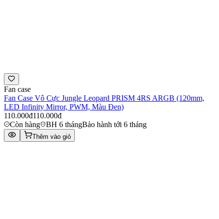
Fan case
Fan Case Vô Cực Jungle Leopard PRISM 4RS ARGB (120mm,
LED Infinity Mirror, PWM, Màu Đen)
110.000đ
110.000đ
Còn hàng
BH 6 tháng
Bảo hành tới 6 tháng
Thêm vào giỏ