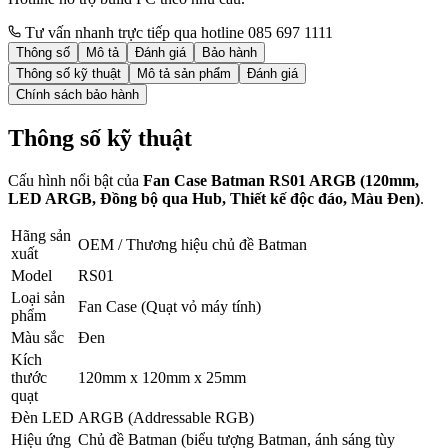
Tư vấn nhanh trực tiếp qua hotline 085 697 1111
Thông số
Mô tả
Đánh giá
Bảo hành
Thông số kỹ thuật
Mô tả sản phẩm
Đánh giá
Chính sách bảo hành
Thông số kỹ thuật
Cấu hình nổi bật của
Fan Case Batman RS01 ARGB (120mm,
LED ARGB, Đồng bộ qua Hub, Thiết kế độc đáo, Màu Đen)
.
Hãng sản
OEM / Thương hiệu chủ đề Batman
xuất
Model
RS01
Loại sản
Fan Case (Quạt vỏ máy tính)
phẩm
Màu sắc
Đen
Kích
thước
120mm x 120mm x 25mm
quạt
Đèn LED
ARGB (Addressable RGB)
Hiệu ứng
Chủ đề Batman (biểu tượng Batman, ánh sáng tùy