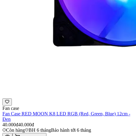
Fan case
Fan Case RED MOON K8 LED RGB (Red, Green, Blue) 12cm -
Đen
40.000đ
40.000đ
Còn hàng
BH 6 tháng
Bảo hành tới 6 tháng