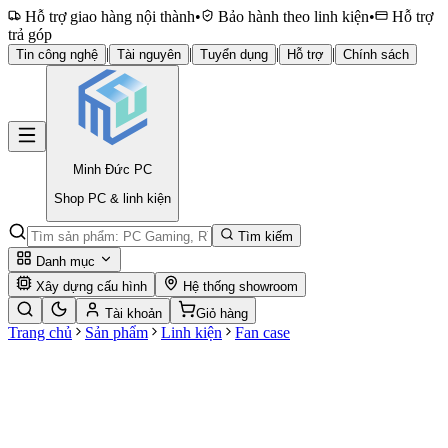
Hỗ trợ giao hàng nội thành
•
Bảo hành theo linh kiện
•
Hỗ trợ
trả góp
|
|
|
|
Tin công nghệ
Tài nguyên
Tuyển dụng
Hỗ trợ
Chính sách
Minh Đức
PC
Shop PC & linh kiện
Tìm kiếm
Danh mục
Xây dựng cấu hình
Hệ thống showroom
Tài khoản
Giỏ hàng
Trang chủ
Sản phẩm
Linh kiện
Fan case