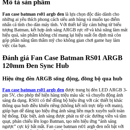
Mô tả sản phẩm
Fan case batman rs01 argb đen
là lựa chọn độc đáo dành cho
những ai yêu thích phong cách siêu anh hùng và muốn tạo điểm
nhấn cá tính cho dàn máy tính. Với thiết kế lấy cảm hứng từ biểu
tượng Batman, kết hợp ánh sáng ARGB rực rỡ và khả năng làm mát
hiệu quả, sản phẩm không chỉ mang lại hiệu suất ổn định mà còn
góp phần nâng tầm thẩm mỹ cho không gian chơi game hay làm
việc của bạn.
Đánh giá Fan Case Batman RS01 ARGB
120mm Đen Sync Hub
Hiệu ứng đèn ARGB sống động, đồng bộ qua hub
Fan case batman rs01 argb đen
được trang bị đèn LED ARGB 3-
pin 5V, cho phép thể hiện hàng triệu màu sắc và chuyển động ánh
sáng đa dạng. RS01 có thể đồng bộ hiệu ứng với các thiết bị khác
thông qua hub điều khiển riêng (không kết nối trực tiếp với main),
giúp bạn dễ dàng tạo hiệu ứng ánh sáng liền mạch xuyên suốt toàn
hệ thống. Đặc biệt, ánh sáng được phát ra từ các đường viền và tâm
quạt, phản chiếu lên logo Batman, tạo nên hiệu ứng “ánh sáng
ngược” cực kỳ bắt mắt. Fan case batman rs01 argb đen nổi bật với