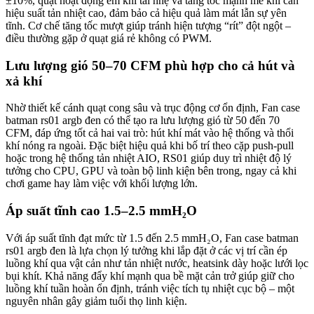
±10%, quạt hoạt động êm khi tải nhẹ và tăng tốc mạnh mẽ khi cần
hiệu suất tản nhiệt cao, đảm bảo cả hiệu quả làm mát lẫn sự yên
tĩnh. Cơ chế tăng tốc mượt giúp tránh hiện tượng “rít” đột ngột –
điều thường gặp ở quạt giá rẻ không có PWM.
Lưu lượng gió 50–70 CFM phù hợp cho cả hút và
xả khí
Nhờ thiết kế cánh quạt cong sâu và trục động cơ ổn định, Fan case
batman rs01 argb đen có thể tạo ra lưu lượng gió từ 50 đến 70
CFM, đáp ứng tốt cả hai vai trò: hút khí mát vào hệ thống và thổi
khí nóng ra ngoài. Đặc biệt hiệu quả khi bố trí theo cặp push-pull
hoặc trong hệ thống tản nhiệt AIO, RS01 giúp duy trì nhiệt độ lý
tưởng cho CPU, GPU và toàn bộ linh kiện bên trong, ngay cả khi
chơi game hay làm việc với khối lượng lớn.
Áp suất tĩnh cao 1.5–2.5 mmH₂O
Với áp suất tĩnh đạt mức từ 1.5 đến 2.5 mmH₂O, Fan case batman
rs01 argb đen là lựa chọn lý tưởng khi lắp đặt ở các vị trí cần ép
luồng khí qua vật cản như tản nhiệt nước, heatsink dày hoặc lưới lọc
bụi khít. Khả năng đẩy khí mạnh qua bề mặt cản trở giúp giữ cho
luồng khí tuần hoàn ổn định, tránh việc tích tụ nhiệt cục bộ – một
nguyên nhân gây giảm tuổi thọ linh kiện.