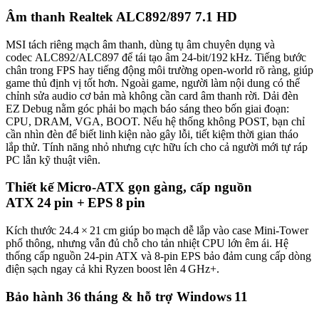
Âm thanh Realtek ALC892/897 7.1 HD
MSI tách riêng mạch âm thanh, dùng tụ âm chuyên dụng và
codec ALC892/ALC897 để tái tạo âm 24‑bit/192 kHz. Tiếng bước
chân trong FPS hay tiếng động môi trường open‑world rõ ràng, giúp
game thủ định vị tốt hơn. Ngoài game, người làm nội dung có thể
chỉnh sửa audio cơ bản mà không cần card âm thanh rời. Dải đèn
EZ Debug nằm góc phải bo mạch báo sáng theo bốn giai đoạn:
CPU, DRAM, VGA, BOOT. Nếu hệ thống không POST, bạn chỉ
cần nhìn đèn để biết linh kiện nào gây lỗi, tiết kiệm thời gian tháo
lắp thử. Tính năng nhỏ nhưng cực hữu ích cho cả người mới tự ráp
PC lẫn kỹ thuật viên.
Thiết kế Micro‑ATX gọn gàng, cấp nguồn
ATX 24 pin + EPS 8 pin
Kích thước 24.4 × 21 cm giúp bo mạch dễ lắp vào case Mini‑Tower
phổ thông, nhưng vẫn đủ chỗ cho tản nhiệt CPU lớn êm ái. Hệ
thống cấp nguồn 24‑pin ATX và 8‑pin EPS bảo đảm cung cấp dòng
điện sạch ngay cả khi Ryzen boost lên 4 GHz+.
Bảo hành 36 tháng & hỗ trợ Windows 11