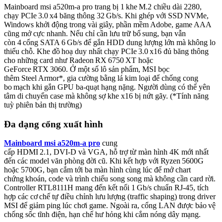
Mainboard msi a520m-a pro trang bị 1 khe M.2 chiều dài 2280,
chạy PCIe 3.0 x4 băng thông 32 Gb/s. Khi ghép với SSD NVMe,
Windows khởi động trong vài giây, phần mềm Adobe, game AAA
cũng mở cực nhanh. Nếu chỉ cần lưu trữ bổ sung, bạn vẫn
còn 4 cổng SATA 6 Gb/s để gắn HDD dung lượng lớn mà không lo
thiếu chỗ. Khe đồ hoạ duy nhất chạy PCIe 3.0 x16 đủ băng thông
cho những card như Radeon RX 6750 XT hoặc
GeForce RTX 3060. Ở một số lô sản phẩm, MSI bọc
thêm Steel Armor*, gia cường bằng lá kim loại để chống cong
bo mạch khi gắn GPU ba‑quạt hạng nặng. Người dùng có thể yên
tâm di chuyển case mà không sợ khe x16 bị nứt gãy. (*Tính năng
tuỳ phiên bản thị trường)
Đa dạng cổng xuất hình
Mainboard msi a520m-a pro
cung
cấp HDMI 2.1, DVI‑D và VGA, hỗ trợ từ màn hình 4K mới nhất
đến các model văn phòng đời cũ. Khi kết hợp với Ryzen 5600G
hoặc 5700G, bạn cắm tới ba màn hình cùng lúc để mở chart
chứng khoán, code và trình chiếu song song mà không cần card rời.
Controller RTL8111H mang đến kết nối 1 Gb/s chuẩn RJ‑45, tích
hợp các cơ chế tự điều chỉnh lưu lượng (traffic shaping) trong driver
MSI để giảm ping lúc chơi game. Ngoài ra, cổng LAN được bảo vệ
chống sốc tĩnh điện, hạn chế hư hỏng khi cắm nóng dây mạng.