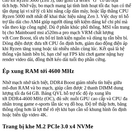
cho tới Ryzen 5000 (Zen 3), bao gồm cả series “G” có đồ họa
tích hợp. Nhờ vậy, bo mạch mang lại tính linh hoạt tối đa: bạn có thể
tận dụng lại vi xử lý cũ khi nâng cấp dàn máy, hoặc lắp thẳng CPU
Ryzen 5000 mới nhất để khai thác hiệu năng Zen 3. Việc duy trì hỗ
trợ lâu dài cho AM4 giúp người dùng tiết kiệm đáng kể chi phí mà
vẫn theo kịp công nghệ. Dù ở phân khúc phổ thông, MSI vẫn trang
bị cho Mainboard msi a520m-a pro mạch VRM chất lượng
với Core Boost, tối ưu bố trí linh kiện nguồn và dùng tụ rắn bền bỉ.
Dòng điện được đưa tới CPU ổn định hơn, giảm dao động điện áp
khi Ryzen tăng xung hoặc tải nhiều nhân cùng lúc. Kết quả là hệ
thống vận hành bền bỉ, hạn chế sụt FPS khi chơi game nặng hay
render video dài, đồng thời kéo dài tuổi thọ phần cứng.
Ép xung RAM tới 4600 MHz
Nhờ mạch nhớ tách biệt, DDR4 Boost giảm nhiễu tín hiệu giữa
mô‑đun RAM và bo mạch, giúp cắm được 2 thanh DIMM dung
lượng tối đa 64 GB. Bảng QVL hỗ trợ tốc độ ép xung lên
tới DDR4‑4600 MHz (OC), đủ sức nuôi GPU cao cấp và CPU đa
nhân trong game e‑sports lẫn tác vụ đồ hoạ. Độ trễ thấp hơn, băng
thông rộng hơn là lợi thế rõ rệt khi bạn cần số khung hình ổn định
hoặc biên tập video 4K.
Trang bị khe M.2 PCIe 3.0 x4 NVMe