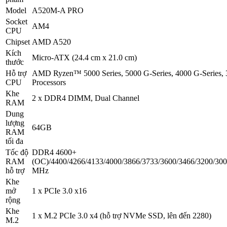
Model
A520M-A PRO
Socket
AM4
CPU
Chipset
AMD A520
Kích
Micro-ATX (24.4 cm x 21.0 cm)
thước
Hỗ trợ
AMD Ryzen™ 5000 Series, 5000 G-Series, 4000 G-Series, 
CPU
Processors
Khe
2 x DDR4 DIMM, Dual Channel
RAM
Dung
lượng
64GB
RAM
tối đa
Tốc độ
DDR4 4600+
RAM
(OC)/4400/4266/4133/4000/3866/3733/3600/3466/3200/300
hỗ trợ
MHz
Khe
mở
1 x PCIe 3.0 x16
rộng
Khe
1 x M.2 PCIe 3.0 x4 (hỗ trợ NVMe SSD, lên đến 2280)
M.2