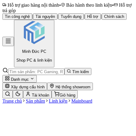
Hỗ trợ giao hàng nội thành
•
Bảo hành theo linh kiện
•
Hỗ trợ
trả góp
|
|
|
|
Tin công nghệ
Tài nguyên
Tuyển dụng
Hỗ trợ
Chính sách
Minh Đức
PC
Shop PC & linh kiện
Tìm kiếm
Danh mục
Xây dựng cấu hình
Hệ thống showroom
Tài khoản
Giỏ hàng
Trang chủ
Sản phẩm
Linh kiện
Mainboard