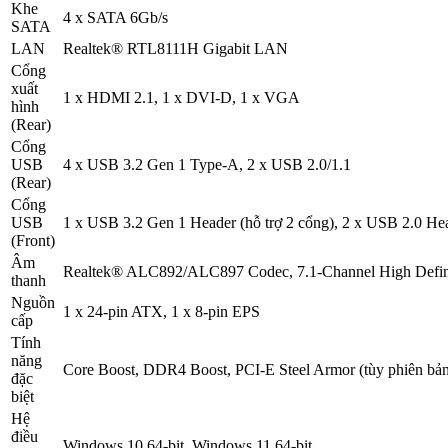
Khe
4 x SATA 6Gb/s
SATA
LAN
Realtek® RTL8111H Gigabit LAN
Cổng
xuất
1 x HDMI 2.1, 1 x DVI-D, 1 x VGA
hình
(Rear)
Cổng
USB
4 x USB 3.2 Gen 1 Type-A, 2 x USB 2.0/1.1
(Rear)
Cổng
USB
1 x USB 3.2 Gen 1 Header (hỗ trợ 2 cổng), 2 x USB 2.0 Hea
(Front)
Âm
Realtek® ALC892/ALC897 Codec, 7.1-Channel High Defin
thanh
Nguồn
1 x 24-pin ATX, 1 x 8-pin EPS
cấp
Tính
năng
Core Boost, DDR4 Boost, PCI-E Steel Armor (tùy phiên b
đặc
biệt
Hệ
điều
Windows 10 64-bit, Windows 11 64-bit