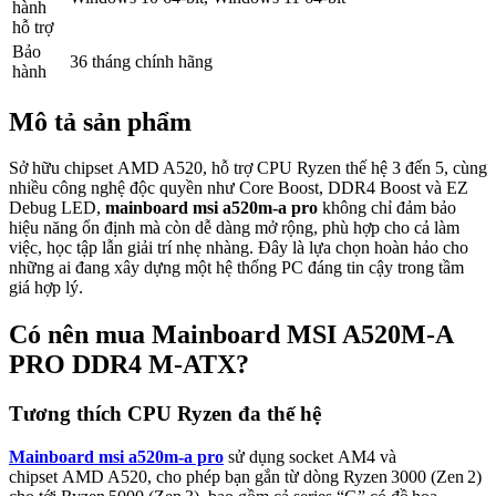
hành
hỗ trợ
Bảo
36 tháng chính hãng
hành
Mô tả sản phẩm
Sở hữu chipset AMD A520, hỗ trợ CPU Ryzen thế hệ 3 đến 5, cùng
nhiều công nghệ độc quyền như Core Boost, DDR4 Boost và EZ
Debug LED,
mainboard msi a520m-a pro
không chỉ đảm bảo
hiệu năng ổn định mà còn dễ dàng mở rộng, phù hợp cho cả làm
việc, học tập lẫn giải trí nhẹ nhàng. Đây là lựa chọn hoàn hảo cho
những ai đang xây dựng một hệ thống PC đáng tin cậy trong tầm
giá hợp lý.
Có nên mua Mainboard MSI A520M-A
PRO DDR4 M-ATX?
Tương thích CPU Ryzen đa thế hệ
Mainboard msi a520m-a pro
sử dụng socket AM4 và
chipset AMD A520, cho phép bạn gắn từ dòng Ryzen 3000 (Zen 2)