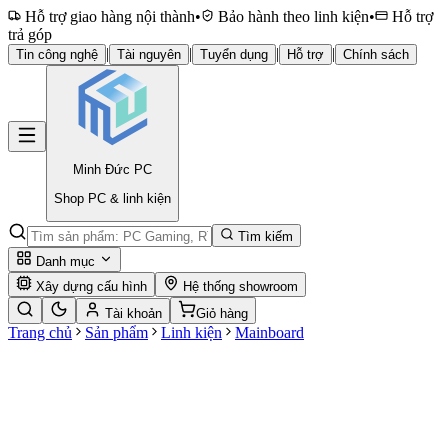
Hỗ trợ giao hàng nội thành
•
Bảo hành theo linh kiện
•
Hỗ trợ
trả góp
|
|
|
|
Tin công nghệ
Tài nguyên
Tuyển dụng
Hỗ trợ
Chính sách
Minh Đức
PC
Shop PC & linh kiện
Tìm kiếm
Danh mục
Xây dựng cấu hình
Hệ thống showroom
Tài khoản
Giỏ hàng
Trang chủ
Sản phẩm
Linh kiện
Mainboard