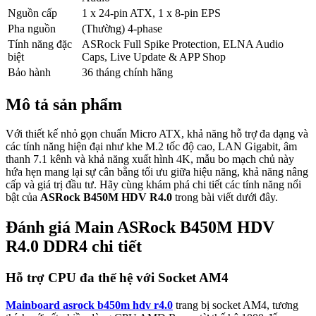
Nguồn cấp
1 x 24-pin ATX, 1 x 8-pin EPS
Pha nguồn
(Thường) 4-phase
Tính năng đặc
ASRock Full Spike Protection, ELNA Audio
biệt
Caps, Live Update & APP Shop
Bảo hành
36 tháng chính hãng
Mô tả sản phẩm
Với thiết kế nhỏ gọn chuẩn Micro ATX, khả năng hỗ trợ đa dạng và
các tính năng hiện đại như khe M.2 tốc độ cao, LAN Gigabit, âm
thanh 7.1 kênh và khả năng xuất hình 4K, mẫu bo mạch chủ này
hứa hẹn mang lại sự cân bằng tối ưu giữa hiệu năng, khả năng nâng
cấp và giá trị đầu tư. Hãy cùng khám phá chi tiết các tính năng nổi
bật của
ASRock B450M HDV R4.0
trong bài viết dưới đây.
Đánh giá Main ASRock B450M HDV
R4.0 DDR4 chi tiết
Hỗ trợ CPU đa thế hệ với Socket AM4
Mainboard asrock b450m hdv r4.0
trang bị socket AM4, tương