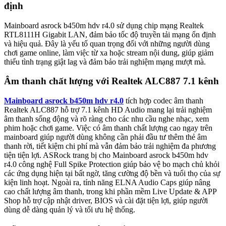
định
Mainboard asrock b450m hdv r4.0 sử dụng chip mạng Realtek
RTL8111H Gigabit LAN, đảm bảo tốc độ truyền tải mạng ổn định
và hiệu quả. Đây là yếu tố quan trọng đối với những người dùng
chơi game online, làm việc từ xa hoặc stream nội dung, giúp giảm
thiểu tình trạng giật lag và đảm bảo trải nghiệm mạng mượt mà.
Âm thanh chất lượng với Realtek ALC887 7.1 kênh
Mainboard asrock b450m hdv r4.0
tích hợp codec âm thanh
Realtek ALC887 hỗ trợ 7.1 kênh HD Audio mang lại trải nghiệm
âm thanh sống động và rõ ràng cho các nhu cầu nghe nhạc, xem
phim hoặc chơi game. Việc có âm thanh chất lượng cao ngay trên
mainboard giúp người dùng không cần phải đầu tư thêm thẻ âm
thanh rời, tiết kiệm chi phí mà vẫn đảm bảo trải nghiệm đa phương
tiện tiện lợi. ASRock trang bị cho Mainboard asrock b450m hdv
r4.0 công nghệ Full Spike Protection giúp bảo vệ bo mạch chủ khỏi
các ứng dụng hiện tại bất ngờ, tăng cường độ bền và tuổi thọ của sự
kiện linh hoạt. Ngoài ra, tính năng ELNA Audio Caps giúp nâng
cao chất lượng âm thanh, trong khi phần mềm Live Update & APP
Shop hỗ trợ cập nhật driver, BIOS và cài đặt tiện lợi, giúp người
dùng dễ dàng quản lý và tối ưu hệ thống.