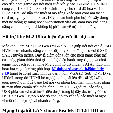
cho đến chơi game đòi hỏi hiệu suất xử lý cao. B450M HDV R4.0
cung cấp 1 khe PCIe 3.0 x16 dành riêng cho card đồ họa và 1 khe
PCIe 2.0 x1 để gắn các thiết bị mở rộng khác như card âm thanh,
card mạng hay thiết bị khác. Đây là cấu hình phù hợp để xây dựng
một hệ thống gaming hoặc workstation vừa đủ, đảm bảo khả năng
nâng cấp linh hoạt mà không bị giới hạn về mặt phần cứng.
Hỗ trợ khe M.2 Ultra hiện đại với tốc độ cao
Một khe Ultra M.2 PCIe Gen3 x4 & SATA3 giúp kết nối các ổ SSD
NVMe cực nhanh, nâng cao tốc độ truy xuất dữ liệu so với ổ SSD
SATA truyền thống. Đây là điểm cộng lớn cho hiệu năng tổng thể
của máy, giảm thiểu thời gian tải hệ điều hành, ứng dụng, và chơi
game một cách rõ rệt. Khe M.2 cũng hỗ trợ chuẩn SATA3 giúp linh
hoạt lựa chọn ổ cứng phù hợp.
Mainboard asrock b450m hdv
r4.0
trang bị cổng xuất hình đa dạng gồm VGA (D-Sub), DVI-D và
HDMI, trong đó HDMI hỗ trợ độ phân giải lên đến 4K@24Hz,
giúp người dùng dễ dàng kết nối với nhiều loại màn hình khác nhau
từ màn hình chuẩn đến màn hình Ultra HD. Ngoài ra, các cổng
USB phía sau và mặt trước đều được trang bị đầy đủ, trong đó có
USB 3.2 Gen1 Type-A tốc độ cao, hỗ trợ kết nối các thiết bị ngoại
vi một cách tiện lợi và nhanh chóng.
Mạng Gigabit LAN chuẩn Realtek RTL8111H ổn