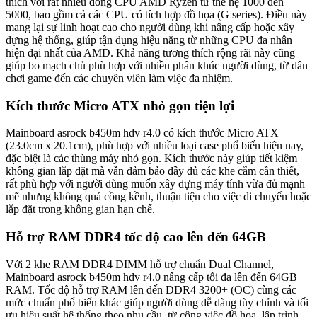
thích với rất nhiều dòng CPU AMD Ryzen từ thế hệ 1000 đến
5000, bao gồm cả các CPU có tích hợp đồ họa (G series). Điều này
mang lại sự linh hoạt cao cho người dùng khi nâng cấp hoặc xây
dựng hệ thống, giúp tận dụng hiệu năng từ những CPU đa nhân
hiện đại nhất của AMD. Khả năng tương thích rộng rãi này cũng
giúp bo mạch chủ phù hợp với nhiều phân khúc người dùng, từ dân
chơi game đến các chuyên viên làm việc đa nhiệm.
Kích thước Micro ATX nhỏ gọn tiện lợi
Mainboard asrock b450m hdv r4.0 có kích thước Micro ATX
(23.0cm x 20.1cm), phù hợp với nhiều loại case phổ biến hiện nay,
đặc biệt là các thùng máy nhỏ gọn. Kích thước này giúp tiết kiệm
không gian lắp đặt mà vẫn đảm bảo đầy đủ các khe cắm cần thiết,
rất phù hợp với người dùng muốn xây dựng máy tính vừa đủ mạnh
mẽ nhưng không quá cồng kềnh, thuận tiện cho việc di chuyển hoặc
lắp đặt trong không gian hạn chế.
Hỗ trợ RAM DDR4 tốc độ cao lên đến 64GB
Với 2 khe RAM DDR4 DIMM hỗ trợ chuẩn Dual Channel,
Mainboard asrock b450m hdv r4.0 nâng cấp tối đa lên đến 64GB
RAM. Tốc độ hỗ trợ RAM lên đến DDR4 3200+ (OC) cùng các
mức chuẩn phổ biến khác giúp người dùng dễ dàng tùy chỉnh và tối
ưu hiệu suất hệ thống theo nhu cầu, từ công việc đồ họa, lập trình