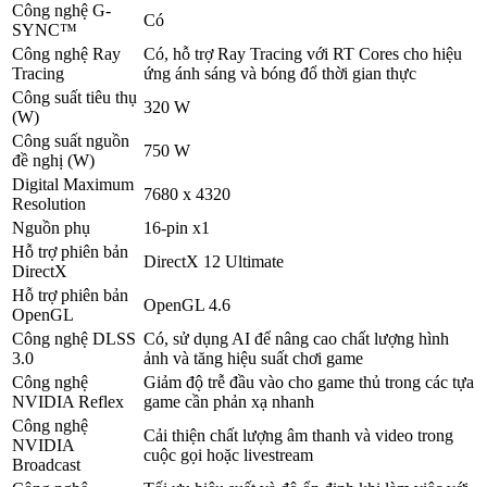
Công nghệ G-
Có
SYNC™
Công nghệ Ray
Có, hỗ trợ Ray Tracing với RT Cores cho hiệu
Tracing
ứng ánh sáng và bóng đổ thời gian thực
Công suất tiêu thụ
320 W
(W)
Công suất nguồn
750 W
đề nghị (W)
Digital Maximum
7680 x 4320
Resolution
Nguồn phụ
16-pin x1
Hỗ trợ phiên bản
DirectX 12 Ultimate
DirectX
Hỗ trợ phiên bản
OpenGL 4.6
OpenGL
Công nghệ DLSS
Có, sử dụng AI để nâng cao chất lượng hình
3.0
ảnh và tăng hiệu suất chơi game
Công nghệ
Giảm độ trễ đầu vào cho game thủ trong các tựa
NVIDIA Reflex
game cần phản xạ nhanh
Công nghệ
Cải thiện chất lượng âm thanh và video trong
NVIDIA
cuộc gọi hoặc livestream
Broadcast