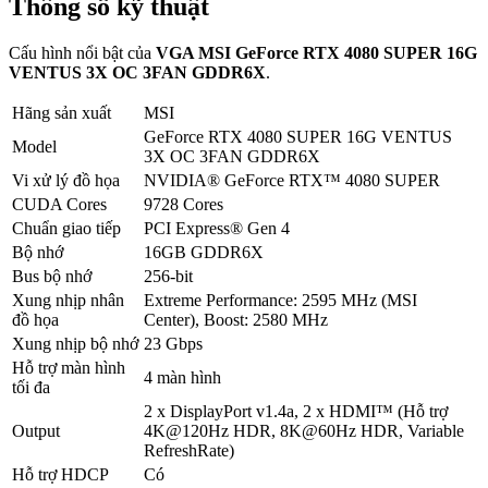
Thông số kỹ thuật
Cấu hình nổi bật của
VGA MSI GeForce RTX 4080 SUPER 16G
VENTUS 3X OC 3FAN GDDR6X
.
Hãng sản xuất
MSI
GeForce RTX 4080 SUPER 16G VENTUS
Model
3X OC 3FAN GDDR6X
Vi xử lý đồ họa
NVIDIA® GeForce RTX™ 4080 SUPER
CUDA Cores
9728 Cores
Chuẩn giao tiếp
PCI Express® Gen 4
Bộ nhớ
16GB GDDR6X
Bus bộ nhớ
256-bit
Xung nhịp nhân
Extreme Performance: 2595 MHz (MSI
đồ họa
Center), Boost: 2580 MHz
Xung nhịp bộ nhớ
23 Gbps
Hỗ trợ màn hình
4 màn hình
tối đa
2 x DisplayPort v1.4a, 2 x HDMI™ (Hỗ trợ
Output
4K@120Hz HDR, 8K@60Hz HDR, Variable
RefreshRate)
Hỗ trợ HDCP
Có