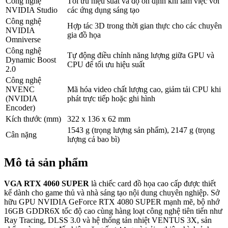
Công nghệ
Tối ưu hiệu suất và độ ổn định khi làm việc với
NVIDIA Studio
các ứng dụng sáng tạo
Công nghệ
Hợp tác 3D trong thời gian thực cho các chuyên
NVIDIA
gia đồ họa
Omniverse
Công nghệ
Tự động điều chỉnh năng lượng giữa GPU và
Dynamic Boost
CPU để tối ưu hiệu suất
2.0
Công nghệ
NVENC
Mã hóa video chất lượng cao, giảm tải CPU khi
(NVIDIA
phát trực tiếp hoặc ghi hình
Encoder)
Kích thước (mm)
322 x 136 x 62 mm
1543 g (trọng lượng sản phẩm), 2147 g (trọng
Cân nặng
lượng cả bao bì)
Mô tả sản phẩm
VGA RTX 4060 SUPER
là chiếc card đồ họa cao cấp được thiết
kế dành cho game thủ và nhà sáng tạo nội dung chuyên nghiệp. Sở
hữu GPU NVIDIA GeForce RTX 4080 SUPER mạnh mẽ, bộ nhớ
16GB GDDR6X tốc độ cao cùng hàng loạt công nghệ tiên tiến như
Ray Tracing, DLSS 3.0 và hệ thống tản nhiệt VENTUS 3X, sản