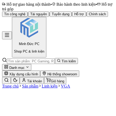
Hỗ trợ giao hàng nội thành
•
Bảo hành theo linh kiện
•
Hỗ trợ
trả góp
|
|
|
|
Tin công nghệ
Tài nguyên
Tuyển dụng
Hỗ trợ
Chính sách
Minh Đức
PC
Shop PC & linh kiện
Tìm kiếm
Danh mục
Xây dựng cấu hình
Hệ thống showroom
Tài khoản
Giỏ hàng
Trang chủ
Sản phẩm
Linh kiện
VGA