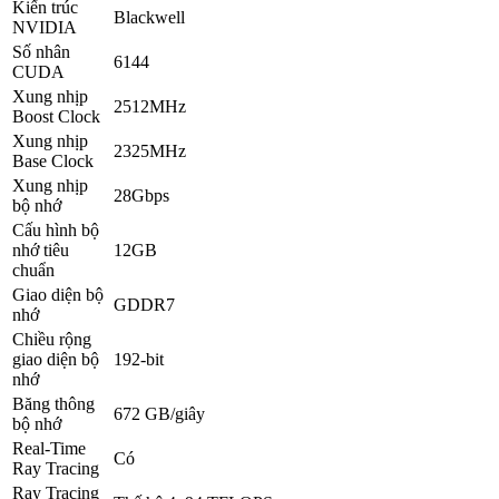
Kiến trúc
Blackwell
NVIDIA
Số nhân
6144
CUDA
Xung nhịp
2512MHz
Boost Clock
Xung nhịp
2325MHz
Base Clock
Xung nhịp
28Gbps
bộ nhớ
Cấu hình bộ
nhớ tiêu
12GB
chuẩn
Giao diện bộ
GDDR7
nhớ
Chiều rộng
giao diện bộ
192-bit
nhớ
Băng thông
672 GB/giây
bộ nhớ
Real-Time
Có
Ray Tracing
Ray Tracing