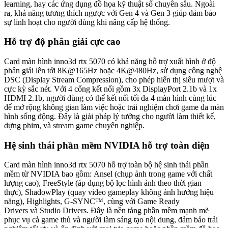
learning, hay các ứng dụng đồ họa kỹ thuật số chuyên sâu. Ngoài
ra, khả năng tương thích ngược với Gen 4 và Gen 3 giúp đảm bảo
sự linh hoạt cho người dùng khi nâng cấp hệ thống.
Hỗ trợ độ phân giải cực cao
Card màn hình inno3d rtx 5070 có khả năng hỗ trợ xuất hình ở độ
phân giải lên tới 8K@165Hz hoặc 4K@480Hz, sử dụng công nghệ
DSC (Display Stream Compression), cho phép hiển thị siêu mượt và
cực kỳ sắc nét. Với 4 cổng kết nối gồm 3x DisplayPort 2.1b và 1x
HDMI 2.1b, người dùng có thể kết nối tối đa 4 màn hình cùng lúc
để mở rộng không gian làm việc hoặc trải nghiệm chơi game đa màn
hình sống động. Đây là giải pháp lý tưởng cho người làm thiết kế,
dựng phim, và stream game chuyên nghiệp.
Hệ sinh thái phần mềm NVIDIA hỗ trợ toàn diện
Card màn hình inno3d rtx 5070 hỗ trợ toàn bộ hệ sinh thái phần
mềm từ NVIDIA bao gồm: Ansel (chụp ảnh trong game với chất
lượng cao), FreeStyle (áp dụng bộ lọc hình ảnh theo thời gian
thực), ShadowPlay (quay video gameplay không ảnh hưởng hiệu
năng), Highlights, G-SYNC™, cùng với Game Ready
Drivers và Studio Drivers. Đây là nền tảng phần mềm mạnh mẽ
phục vụ cả game thủ và người làm sáng tạo nội dung, đảm bảo trải