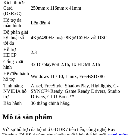
Kích thước
Card
250mm x 116mm x 41mm
(DxRxC)
Hỗ trợ đa
Lên đến 4
màn hình
Độ phân giải
kỹ thuật số
4K@480Hz hoặc 8K@165Hz với DSC
tối đa
Hỗ trợ
2.3
HDCP
Cổng xuất
3x DisplayPort 2.1b, 1x HDMI 2.1b
hình
Hệ điều hành
Windows 11 / 10, Linux, FreeBSDx86
hỗ trợ
Tính năng
Ansel, FreeStyle, ShadowPlay, Highlights, G-
NVIDIA hỗ
SYNC™-Ready, Game Ready Drivers, Studio
trợ
Drivers, GPU Boost™
Bảo hành
36 tháng chính hãng
Mô tả sản phẩm
Với sự hỗ trợ của bộ nhớ GDDR7 tiên tiến, công nghệ Ray
Tracing, DLSS 4 cùng các chuẩn xuất hình thế hệ mới,
card màn