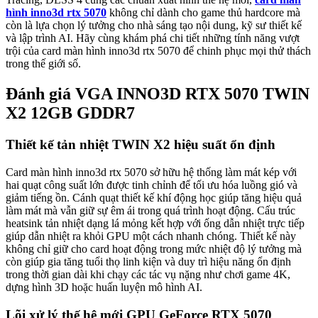
hình inno3d rtx 5070
không chỉ dành cho game thủ hardcore mà
còn là lựa chọn lý tưởng cho nhà sáng tạo nội dung, kỹ sư thiết kế
và lập trình AI. Hãy cùng khám phá chi tiết những tính năng vượt
trội của card màn hình inno3d rtx 5070 để chinh phục mọi thử thách
trong thế giới số.
Đánh giá VGA INNO3D RTX 5070 TWIN
X2 12GB GDDR7
Thiết kế tản nhiệt TWIN X2 hiệu suất ổn định
Card màn hình inno3d rtx 5070 sở hữu hệ thống làm mát kép với
hai quạt công suất lớn được tinh chỉnh để tối ưu hóa luồng gió và
giảm tiếng ồn. Cánh quạt thiết kế khí động học giúp tăng hiệu quả
làm mát mà vẫn giữ sự êm ái trong quá trình hoạt động. Cấu trúc
heatsink tản nhiệt dạng lá mỏng kết hợp với ống dẫn nhiệt trực tiếp
giúp dẫn nhiệt ra khỏi GPU một cách nhanh chóng. Thiết kế này
không chỉ giữ cho card hoạt động trong mức nhiệt độ lý tưởng mà
còn giúp gia tăng tuổi thọ linh kiện và duy trì hiệu năng ổn định
trong thời gian dài khi chạy các tác vụ nặng như chơi game 4K,
dựng hình 3D hoặc huấn luyện mô hình AI.
Lõi xử lý thế hệ mới GPU GeForce RTX 5070