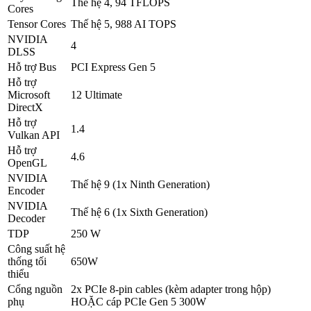
Thế hệ 4, 94 TFLOPS
Cores
Tensor Cores
Thế hệ 5, 988 AI TOPS
NVIDIA
4
DLSS
Hỗ trợ Bus
PCI Express Gen 5
Hỗ trợ
Microsoft
12 Ultimate
DirectX
Hỗ trợ
1.4
Vulkan API
Hỗ trợ
4.6
OpenGL
NVIDIA
Thế hệ 9 (1x Ninth Generation)
Encoder
NVIDIA
Thế hệ 6 (1x Sixth Generation)
Decoder
TDP
250 W
Công suất hệ
thống tối
650W
thiểu
Cổng nguồn
2x PCIe 8-pin cables (kèm adapter trong hộp)
phụ
HOẶC cáp PCIe Gen 5 300W