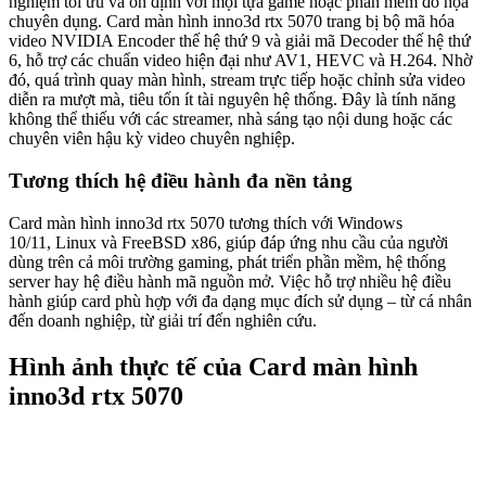
nghiệm tối ưu và ổn định với mọi tựa game hoặc phần mềm đồ họa
chuyên dụng. Card màn hình inno3d rtx 5070 trang bị bộ mã hóa
video NVIDIA Encoder thế hệ thứ 9 và giải mã Decoder thế hệ thứ
6, hỗ trợ các chuẩn video hiện đại như AV1, HEVC và H.264. Nhờ
đó, quá trình quay màn hình, stream trực tiếp hoặc chỉnh sửa video
diễn ra mượt mà, tiêu tốn ít tài nguyên hệ thống. Đây là tính năng
không thể thiếu với các streamer, nhà sáng tạo nội dung hoặc các
chuyên viên hậu kỳ video chuyên nghiệp.
Tương thích hệ điều hành đa nền tảng
Card màn hình inno3d rtx 5070 tương thích với Windows
10/11, Linux và FreeBSD x86, giúp đáp ứng nhu cầu của người
dùng trên cả môi trường gaming, phát triển phần mềm, hệ thống
server hay hệ điều hành mã nguồn mở. Việc hỗ trợ nhiều hệ điều
hành giúp card phù hợp với đa dạng mục đích sử dụng – từ cá nhân
đến doanh nghiệp, từ giải trí đến nghiên cứu.
Hình ảnh thực tế của Card màn hình
inno3d rtx 5070