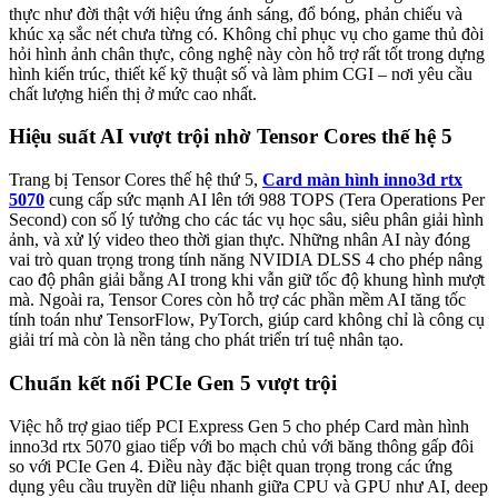
thực như đời thật với hiệu ứng ánh sáng, đổ bóng, phản chiếu và
khúc xạ sắc nét chưa từng có. Không chỉ phục vụ cho game thủ đòi
hỏi hình ảnh chân thực, công nghệ này còn hỗ trợ rất tốt trong dựng
hình kiến trúc, thiết kế kỹ thuật số và làm phim CGI – nơi yêu cầu
chất lượng hiển thị ở mức cao nhất.
Hiệu suất AI vượt trội nhờ Tensor Cores thế hệ 5
Trang bị Tensor Cores thế hệ thứ 5,
Card màn hình inno3d rtx
5070
cung cấp sức mạnh AI lên tới 988 TOPS (Tera Operations Per
Second) con số lý tưởng cho các tác vụ học sâu, siêu phân giải hình
ảnh, và xử lý video theo thời gian thực. Những nhân AI này đóng
vai trò quan trọng trong tính năng NVIDIA DLSS 4 cho phép nâng
cao độ phân giải bằng AI trong khi vẫn giữ tốc độ khung hình mượt
mà. Ngoài ra, Tensor Cores còn hỗ trợ các phần mềm AI tăng tốc
tính toán như TensorFlow, PyTorch, giúp card không chỉ là công cụ
giải trí mà còn là nền tảng cho phát triển trí tuệ nhân tạo.
Chuẩn kết nối PCIe Gen 5 vượt trội
Việc hỗ trợ giao tiếp PCI Express Gen 5 cho phép Card màn hình
inno3d rtx 5070 giao tiếp với bo mạch chủ với băng thông gấp đôi
so với PCIe Gen 4. Điều này đặc biệt quan trọng trong các ứng
dụng yêu cầu truyền dữ liệu nhanh giữa CPU và GPU như AI, deep