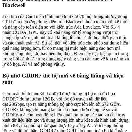
Blackwell
Trái tim của Card màn hình inno3d rtx 5070 một trong những dòng
GPU đầu tiên ứng dụng kiến trúc Blackwell hoàn toàn mới, kế thừa
và nâng cấp toàn diện so với kiến trúc Ada Lovelace. Với 6144
nhân CUDA, GPU này có khả năng xử lý song song vượt trội,
cung cấp sức mạnh tính toán khổng lồ cho cả đồ họa thời gian thực
và các thuật toán AI. Sự cải tiến về kiến trúc cho phép sử dụng hiệu
quả năng lượng hơn, từ đó mang lại mức hiệu năng cao hơn mà
không tăng nhiệt độ hay tiêu thụ điện. Điều này đặc biệt quan trọng
trong bối cảnh các ứng dụng ngày càng yêu cầu cao về khả năng xử
lý đồ họa, AI và mô phỏng vật lý.
Bộ nhớ GDDR7 thế hệ mới về băng thông và hiệu
suất
Card màn hình inno3d rtx 5070 được trang bị bộ nhớ đồ họa
GDDR7 dung lượng 12GB, với tốc độ truyền tải dữ liệu
đạt 28Gbps, tạo ra băng thông bộ nhớ cực lớn lên tới 672 GB/s.
GDDR7 không chỉ mang lại tốc độ nhanh hơn đáng kể so với
GDDR6 mà còn hoạt động hiệu quả hơn trong các tác vụ cần truy
xuất dữ liệu liên tục và dung lượng lớn như kết xuất hình ảnh, dựng
phim 8K, mô phỏng thời gian thực hay xử lý AI. Với băng thông
rộng và độ trễ thấp, GDDR7 giúp GPU tận dụng toàn bộ khả năng