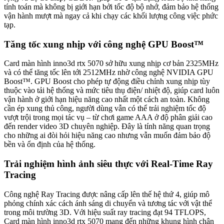
tính toán mà không bị giới hạn bởi tốc độ bộ nhớ, đảm bảo hệ thống
vận hành mượt mà ngay cả khi chạy các khối lượng công việc phức
tạp.
Tăng tốc xung nhịp với công nghệ GPU Boost™
Card màn hình inno3d rtx 5070 sở hữu xung nhịp cơ bản 2325MHz
và có thể tăng tốc lên tới 2512MHz nhờ công nghệ NVIDIA GPU
Boost™. GPU Boost cho phép tự động điều chỉnh xung nhịp tùy
thuộc vào tải hệ thống và mức tiêu thụ điện/ nhiệt độ, giúp card luôn
vận hành ở giới hạn hiệu năng cao nhất một cách an toàn. Không
cần ép xung thủ công, người dùng vẫn có thể trải nghiệm tốc độ
vượt trội trong mọi tác vụ – từ chơi game AAA ở độ phân giải cao
đến render video 3D chuyên nghiệp. Đây là tính năng quan trọng
cho những ai đòi hỏi hiệu năng cao nhưng vẫn muốn đảm bảo độ
bền và ổn định của hệ thống.
Trải nghiệm hình ảnh siêu thực với Real-Time Ray
Tracing
Công nghệ Ray Tracing được nâng cấp lên thế hệ thứ 4, giúp mô
phỏng chính xác cách ánh sáng di chuyển và tương tác với vật thể
trong môi trường 3D. Với hiệu suất ray tracing đạt 94 TFLOPS,
Card màn hình inno3d rtx 5070 mang đến những khung hình chân