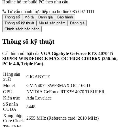
Hotline hỗ trợ build PC theo nhu cầu.
Tư vấn nhanh trực tiếp qua hotline 085 697 1111
Thông số
Mô tả
Đánh giá
Bảo hành
Thông số kỹ thuật
Mô tả sản phẩm
Đánh giá
Chính sách bảo hành
Thông số kỹ thuật
Cấu hình nổi bật của
VGA Gigabyte GeForce RTX 4070 Ti
SUPER WINDFORCE MAX OC 16GB GDDR6X (256-bit,
PCIe 4.0, Triple Fan)
.
Hãng sản
GIGABYTE
xuất
Model
GV-N407TSWF3MAX OC-16GD
GPU
NVIDIA GeForce RTX™ 4070 Ti SUPER
Kiến trúc
Ada Lovelace
Số nhân
8448
CUDA
Xung nhịp
2655 MHz (Reference card: 2610 MHz)
Core Clock
Tốc độ bộ