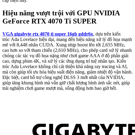
cấp hiện nay.
Hiệu năng vượt trội với GPU NVIDIA
GeForce RTX 4070 Ti SUPER
VGA gigabyte rtx 4070 ti super 16gb gddr6x
, dựa trên kiến
trúc Ada Lovelace hiện đại, mang đến hiệu năng xử lý đồ họa mạnh
mẽ với 8,448 nhân CUDA. Xung nhịp boost lên tới 2,655 MHz,
cao hơn so với tham chiếu (2,610 MHz), cho phép card xử lý nhanh
chóng các tác vụ đồ họa nặng như chơi game AAA ở độ phân giải
cao, dựng phim 4K, và xử lý các ứng dụng trí tuệ nhân tạo. Kiến
trúc Ada Lovelace không chỉ cải thiện khả năng ray tracing và AI,
mà còn giúp tối ưu hóa hiệu suất điện năng, giảm nhiệt độ vận hành.
Đặc biệt, card hỗ trợ công nghệ DLSS 3 mới nhất của NVIDIA,
giúp tăng khung hình mà vẫn giữ chất lượng hình ảnh sắc nét, giúp
trải nghiệm chơi game mượt mà, sống động hơn bao giờ hết.