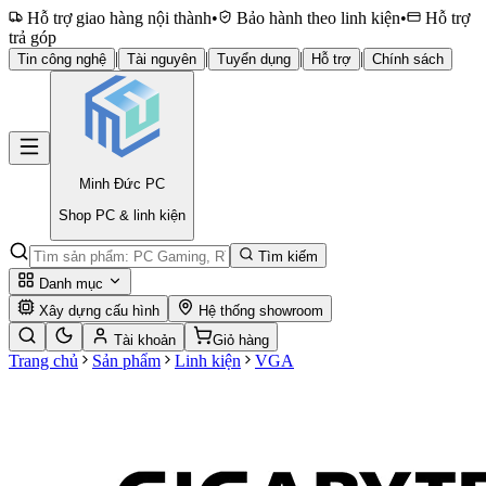
Hỗ trợ giao hàng nội thành
•
Bảo hành theo linh kiện
•
Hỗ trợ
trả góp
|
|
|
|
Tin công nghệ
Tài nguyên
Tuyển dụng
Hỗ trợ
Chính sách
Minh Đức
PC
Shop PC & linh kiện
Tìm kiếm
Danh mục
Xây dựng cấu hình
Hệ thống showroom
Tài khoản
Giỏ hàng
Trang chủ
Sản phẩm
Linh kiện
VGA