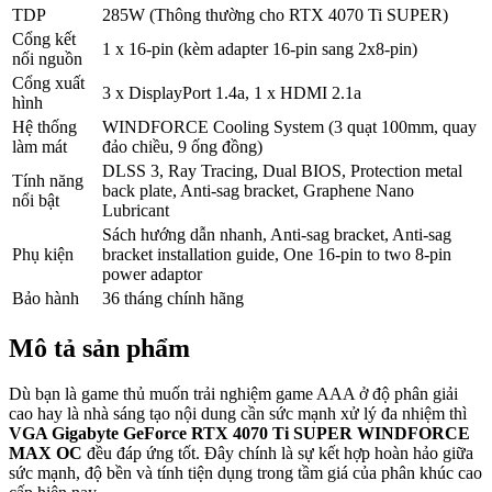
TDP
285W (Thông thường cho RTX 4070 Ti SUPER)
Cổng kết
1 x 16-pin (kèm adapter 16-pin sang 2x8-pin)
nối nguồn
Cổng xuất
3 x DisplayPort 1.4a, 1 x HDMI 2.1a
hình
Hệ thống
WINDFORCE Cooling System (3 quạt 100mm, quay
làm mát
đảo chiều, 9 ống đồng)
DLSS 3, Ray Tracing, Dual BIOS, Protection metal
Tính năng
back plate, Anti-sag bracket, Graphene Nano
nổi bật
Lubricant
Sách hướng dẫn nhanh, Anti-sag bracket, Anti-sag
Phụ kiện
bracket installation guide, One 16-pin to two 8-pin
power adaptor
Bảo hành
36 tháng chính hãng
Mô tả sản phẩm
Dù bạn là game thủ muốn trải nghiệm game AAA ở độ phân giải
cao hay là nhà sáng tạo nội dung cần sức mạnh xử lý đa nhiệm thì
VGA Gigabyte GeForce RTX 4070 Ti SUPER WINDFORCE
MAX OC
đều đáp ứng tốt. Đây chính là sự kết hợp hoàn hảo giữa
sức mạnh, độ bền và tính tiện dụng trong tầm giá của phân khúc cao