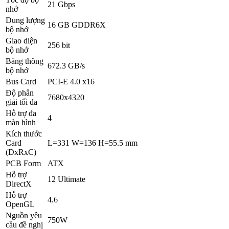
21 Gbps
nhớ
Dung lượng
16 GB GDDR6X
bộ nhớ
Giao diện
256 bit
bộ nhớ
Băng thông
672.3 GB/s
bộ nhớ
Bus Card
PCI-E 4.0 x16
Độ phân
7680x4320
giải tối đa
Hỗ trợ đa
4
màn hình
Kích thước
Card
L=331 W=136 H=55.5 mm
(DxRxC)
PCB Form
ATX
Hỗ trợ
12 Ultimate
DirectX
Hỗ trợ
4.6
OpenGL
Nguồn yêu
750W
cầu đề nghị