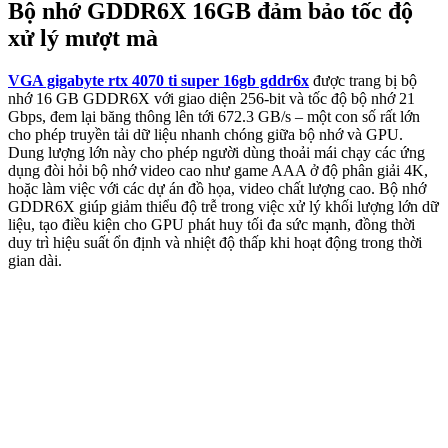
Bộ nhớ GDDR6X 16GB đảm bảo tốc độ
xử lý mượt mà
VGA gigabyte rtx 4070 ti super 16gb gddr6x
được trang bị bộ
nhớ 16 GB GDDR6X với giao diện 256-bit và tốc độ bộ nhớ 21
Gbps, đem lại băng thông lên tới 672.3 GB/s – một con số rất lớn
cho phép truyền tải dữ liệu nhanh chóng giữa bộ nhớ và GPU.
Dung lượng lớn này cho phép người dùng thoải mái chạy các ứng
dụng đòi hỏi bộ nhớ video cao như game AAA ở độ phân giải 4K,
hoặc làm việc với các dự án đồ họa, video chất lượng cao. Bộ nhớ
GDDR6X giúp giảm thiểu độ trễ trong việc xử lý khối lượng lớn dữ
liệu, tạo điều kiện cho GPU phát huy tối đa sức mạnh, đồng thời
duy trì hiệu suất ổn định và nhiệt độ thấp khi hoạt động trong thời
gian dài.