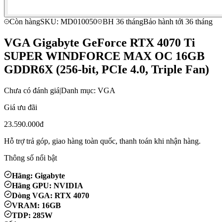
Còn hàng
SKU: MD010050
BH 36 tháng
Bảo hành tới 36 tháng
VGA Gigabyte GeForce RTX 4070 Ti
SUPER WINDFORCE MAX OC 16GB
GDDR6X (256-bit, PCIe 4.0, Triple Fan)
Chưa có đánh giá
|
Danh mục: VGA
Giá ưu đãi
23.590.000đ
Hỗ trợ trả góp, giao hàng toàn quốc, thanh toán khi nhận hàng.
Thông số nổi bật
Hãng: Gigabyte
Hãng GPU: NVIDIA
Dòng VGA: RTX 4070
VRAM: 16GB
TDP: 285W