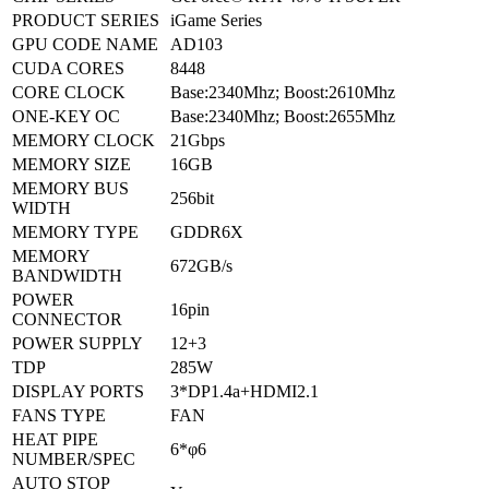
PRODUCT SERIES
iGame Series
GPU CODE NAME
AD103
CUDA CORES
8448
CORE CLOCK
Base:2340Mhz; Boost:2610Mhz
ONE-KEY OC
Base:2340Mhz; Boost:2655Mhz
MEMORY CLOCK
21Gbps
MEMORY SIZE
16GB
MEMORY BUS
256bit
WIDTH
MEMORY TYPE
GDDR6X
MEMORY
672GB/s
BANDWIDTH
POWER
16pin
CONNECTOR
POWER SUPPLY
12+3
TDP
285W
DISPLAY PORTS
3*DP1.4a+HDMI2.1
FANS TYPE
FAN
HEAT PIPE
6*φ6
NUMBER/SPEC
AUTO STOP