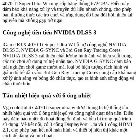
4070 Ti Super Ultra W cung cấp băng thông 672GB/s. Điều này
đảm bảo khả năng xử lý và truyền dữ liệu nhanh chóng, cho phép
bạn thưởng thức các trò chơi và ứng dụng đồ họa đòi hỏi nhiều tài
nguyên mà không gặp trở ngại.
Công nghệ tiên tiến NVIDIA DLSS 3
iGame RTX 4070 Ti Super Ultra W hỗ trợ công nghệ NVIDIA
DLSS 3, NVIDIA G-SYNC và 3rd Gen Ray Tracing Cores.
NVIDIA DLSS 3 cải thiện chất lượng hình ảnh và hiệu suất trong
các trò chơi sử dụng trí tuệ nhân tạo. NVIDIA G-SYNC đảm bảo
trải nghiệm chơi game mượt mà, loại bỏ hiện tượng rách hình và
giảm độ trễ đầu vào. 3rd Gen Ray Tracing Cores cung cấp khả năng
xử lý ánh sáng và bóng đổ chân thực, tạo ra hình ảnh sống động và
chân thực hơn.
Tản nhiệt hiệu quả với 6 ống nhiệt
Vga colorful rtx 4070 ti super ultra w được trang bị hệ thống tản
nhiệt hiệu quả với 6 ống nhiệt φ6 và công nghệ quạt tiên tiến. Điều
này đảm bảo nhiệt độ hoạt động ổn định và bền bỉ trong quá trình
sử dụng. Về kết nối, có 3 cổng DisplayPort 1.4a và 1 cổng HDMI
2.1, cho phép bạn kết nối màn hình và thiết bị hiển thị khác một
cách dễ dàng và linh hoạt.