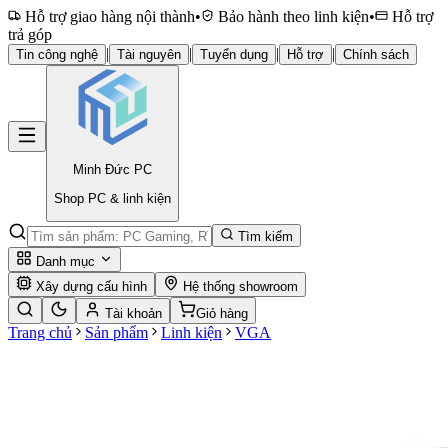
Hỗ trợ giao hàng nội thành
•
Bảo hành theo linh kiện
•
Hỗ trợ
trả góp
|
|
|
|
Tin công nghệ
Tài nguyên
Tuyển dụng
Hỗ trợ
Chính sách
Minh Đức
PC
Shop PC & linh kiện
Tìm kiếm
Danh mục
Xây dựng cấu hình
Hệ thống showroom
Tài khoản
Giỏ hàng
Trang chủ
Sản phẩm
Linh kiện
VGA