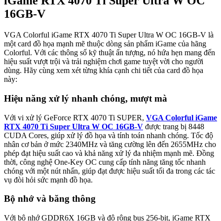
iGame RTX 4070 Ti Super Ultra W OC
16GB-V
VGA Colorful iGame RTX 4070 Ti Super Ultra W OC 16GB-V là
một card đồ họa mạnh mẽ thuộc dòng sản phẩm iGame của hãng
Colorful. Với các thông số kỹ thuật ấn tượng, nó hứa hẹn mang đến
hiệu suất vượt trội và trải nghiệm chơi game tuyệt vời cho người
dùng. Hãy cùng xem xét từng khía cạnh chi tiết của card đồ họa
này:
Hiệu năng xử lý nhanh chóng, mượt mà
Với vi xử lý GeForce RTX 4070 Ti SUPER,
VGA Colorful iGame
RTX 4070 Ti Super Ultra W OC 16GB-V
được trang bị 8448
CUDA Cores, giúp xử lý đồ họa và tính toán nhanh chóng. Tốc độ
nhân cơ bản ở mức 2340MHz và tăng cường lên đến 2655MHz cho
phép đạt hiệu suất cao và khả năng xử lý đa nhiệm mạnh mẽ. Đồng
thời, công nghệ One-Key OC cung cấp tính năng tăng tốc nhanh
chóng với một nút nhấn, giúp đạt được hiệu suất tối đa trong các tác
vụ đòi hỏi sức mạnh đồ họa.
Bộ nhớ và băng thông
Với bộ nhớ GDDR6X 16GB và độ rộng bus 256-bit, iGame RTX