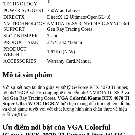
Y
TECHNOLOGY
POWER SUGGEST
750W and above
DIRECTX
DirectX 12 Ultimate/OpenGL4.6
NV TECHNOLOGY
NVIDIA DLSS 3, NVIDIA G-SYNC, 3rd
SUPPORT
Gen Ray Tracing Cores
SLOT NUMBER
3 slot
PRODUCT SIZE
325*134.5*60mm
PRODUCT
1.62KG(N.W)
WEIGHT
ACCESSORIES
Warranty Card,Manual
Mô tả sản phẩm
Với sự kết hợp tài tình giữa vi xử lý GeForce RTX 4070 Ti Super,
bộ nhớ 16GB và các công nghệ tiên tiến như NVIDIA DLSS 3 và
3rd Gen Ray Tracing Cores,
VGA Colorful iGame RTX 4070 Ti
Super Ultra W OC 16GB-V
hứa hẹn mang đến trải nghiệm đồ họa
và chơi game tuyệt vời với chất lượng hình ảnh chân thực và hiệu
suất vượt trội.
Ưu điểm nổi bật của VGA Colorful