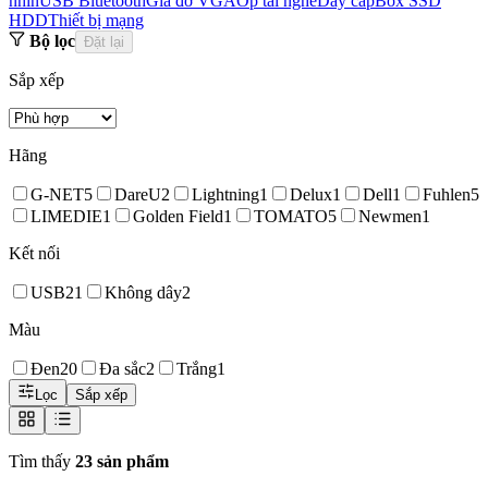
nhìn
USB Bluetooth
Giá đỡ VGA
Ốp tai nghe
Dây cáp
Box SSD
HDD
Thiết bị mạng
Bộ lọc
Đặt lại
Sắp xếp
Hãng
G-NET
5
DareU
2
Lightning
1
Delux
1
Dell
1
Fuhlen
5
LIMEDIE
1
Golden Field
1
TOMATO
5
Newmen
1
Kết nối
USB
21
Không dây
2
Màu
Đen
20
Đa sắc
2
Trắng
1
Lọc
Sắp xếp
Tìm thấy
23 sản phẩm