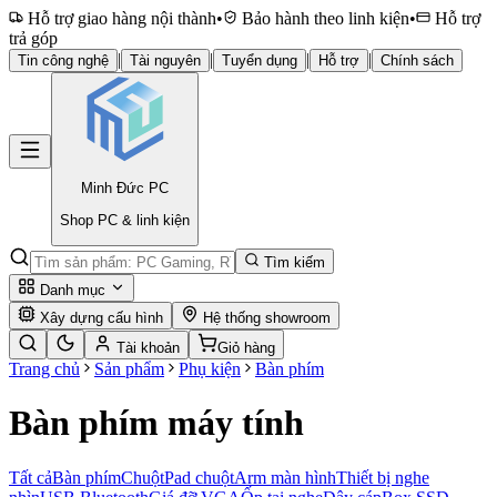
Hỗ trợ giao hàng nội thành
•
Bảo hành theo linh kiện
•
Hỗ trợ
trả góp
|
|
|
|
Tin công nghệ
Tài nguyên
Tuyển dụng
Hỗ trợ
Chính sách
Minh Đức
PC
Shop PC & linh kiện
Tìm kiếm
Danh mục
Xây dựng cấu hình
Hệ thống showroom
Tài khoản
Giỏ hàng
Trang chủ
Sản phẩm
Phụ kiện
Bàn phím
Bàn phím máy tính
Tất cả
Bàn phím
Chuột
Pad chuột
Arm màn hình
Thiết bị nghe