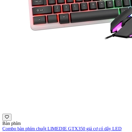
Bàn phím
Combo bàn phím chuột LIMEDIE GTX350 giả cơ có dây LED