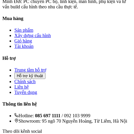
Minh Đức PC chuyên PC bộ, linh kiện, màn hình, phụ kiện và tư
vấn build cấu hình theo nhu cầu thực tế.
Mua hàng
Sản phẩm
Xây dựng cấu hình
Giỏ hàng
Tài khoản
Hỗ trợ
Trung tâm hỗ trợ
Hỗ trợ kỹ thuật
Chính sách
Liên hệ
Tuyển dụng
Thông tin liên hệ
Hotline:
085 697 1111
/ 092 103 9999
Showroom: 95 ngõ 70 Nguyễn Hoàng, Từ Liêm, Hà Nội
Theo dõi kênh social