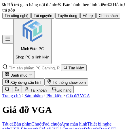
Hỗ trợ giao hàng nội thành
•
Bảo hành theo linh kiện
•
Hỗ trợ
trả góp
|
|
|
|
Tin công nghệ
Tài nguyên
Tuyển dụng
Hỗ trợ
Chính sách
Minh Đức
PC
Shop PC & linh kiện
Tìm kiếm
Danh mục
Xây dựng cấu hình
Hệ thống showroom
Tài khoản
Giỏ hàng
Trang chủ
Sản phẩm
Phụ kiện
Giá đỡ VGA
Giá đỡ VGA
Tất cả
Bàn phím
Chuột
Pad chuột
Arm màn hình
Thiết bị nghe