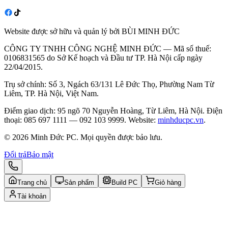
Website được sở hữu và quản lý bởi BÙI MINH ĐỨC
CÔNG TY TNHH CÔNG NGHỆ MINH ĐỨC — Mã số thuế:
0106831565 do Sở Kế hoạch và Đầu tư TP. Hà Nội cấp ngày
22/04/2015.
Trụ sở chính: Số 3, Ngách 63/131 Lê Đức Thọ, Phường Nam Từ
Liêm, TP. Hà Nội, Việt Nam.
Điểm giao dịch: 95 ngõ 70 Nguyễn Hoàng, Từ Liêm, Hà Nội. Điện
thoại: 085 697 1111 — 092 103 9999. Website:
minhducpc.vn
.
© 2026 Minh Đức PC. Mọi quyền được bảo lưu.
Đổi trả
Bảo mật
Trang chủ
Sản phẩm
Build PC
Giỏ hàng
Tài khoản