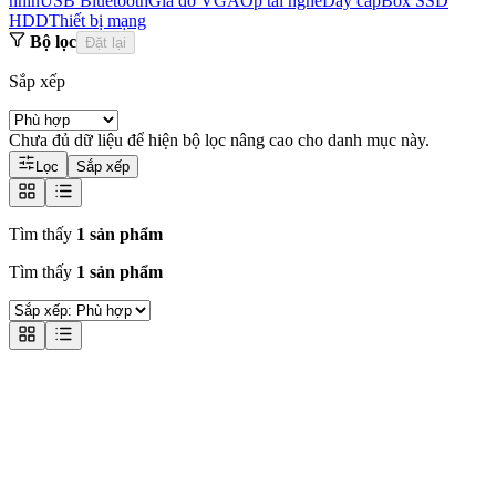
nhìn
USB Bluetooth
Giá đỡ VGA
Ốp tai nghe
Dây cáp
Box SSD
HDD
Thiết bị mạng
Bộ lọc
Đặt lại
Sắp xếp
Chưa đủ dữ liệu để hiện bộ lọc nâng cao cho danh mục này.
Lọc
Sắp xếp
Tìm thấy
1 sản phẩm
Tìm thấy
1 sản phẩm