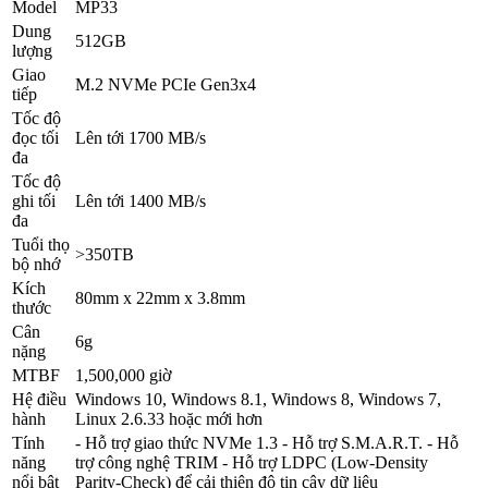
Model
MP33
Dung
512GB
lượng
Giao
M.2 NVMe PCIe Gen3x4
tiếp
Tốc độ
đọc tối
Lên tới 1700 MB/s
đa
Tốc độ
ghi tối
Lên tới 1400 MB/s
đa
Tuổi thọ
>350TB
bộ nhớ
Kích
80mm x 22mm x 3.8mm
thước
Cân
6g
nặng
MTBF
1,500,000 giờ
Hệ điều
Windows 10, Windows 8.1, Windows 8, Windows 7,
hành
Linux 2.6.33 hoặc mới hơn
Tính
- Hỗ trợ giao thức NVMe 1.3 - Hỗ trợ S.M.A.R.T. - Hỗ
năng
trợ công nghệ TRIM - Hỗ trợ LDPC (Low-Density
nổi bật
Parity-Check) để cải thiện độ tin cậy dữ liệu