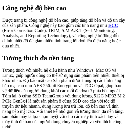
Công nghệ độ bền cao
Được trang bị công nghệ độ bền cao, giúp tăng độ bền và độ tin cậy
của sản phẩm. Công nghệ này bao gồm các tính năng như
ECC
(Error Correction Code), TRIM, S.M.A.R.T (Self-Monitoring,
Analysis, and Reporting Technology), và công nghệ tự động điều
chỉnh nhiệt độ để giảm thiểu tình trạng lỗi dothiếu điện năng hoặc
quá nhiệt.
Tương thích đa nền tảng
Tương thích với nhiều hệ điều hành như Windows, Mac OS và
Linux, giúp người dùng có thể sử dụng sản phẩm trên nhiều thiết bị
khác nhau. Độ bảo mật cao Sản phẩm được trang bị các tính năng
bảo mật cao như AES 256-bit Encryption và TCG Opal, giúp bảo
vệ dữ liệu của người dùng khỏi các mối đe dọa từ phía bên ngoài.
Tóm lại, ổ cứng SSD TeamGroup với dung lượng 512G MP33 M.2
PCIe Gen3x4 là một sản phẩm ổ cứng SSD cao cấp với tốc độ
truyền dữ liệu nhanh, dung lượng lưu trữ lớn, độ bền cao và tính
năng bảo mật cao. Với thiết kế nhỏ gọn và tương thích đa nền tảng,
sản phẩm này là lựa chọn tuyệt vời cho các máy tính xách tay và
máy tính để bàn của người dùng chuyên nghiệp và yêu thích công
nghệ.