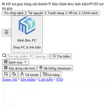
Hỗ trợ giao hàng nội thành
•
Bảo hành theo linh kiện
•
Hỗ trợ
trả góp
|
|
|
|
Tin công nghệ
Tài nguyên
Tuyển dụng
Hỗ trợ
Chính sách
Minh Đức
PC
Shop PC & linh kiện
Tìm kiếm
Danh mục
Xây dựng cấu hình
Hệ thống showroom
Tài khoản
Giỏ hàng
Trang chủ
Sản phẩm
Linh kiện
SSD