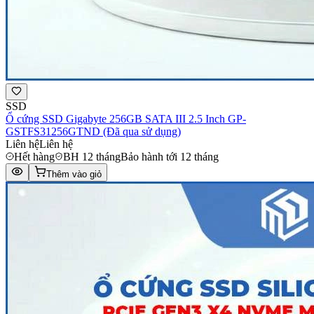
SSD
Ổ cứng SSD Gigabyte 256GB SATA III 2.5 Inch GP-
GSTFS31256GTND (Đã qua sử dụng)
Liên hệ
Liên hệ
Hết hàng
BH 12 tháng
Bảo hành tới 12 tháng
Thêm vào giỏ