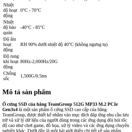
Nhiệt
độ hoạt
0°C - 70°C
động
Nhiệt
độ bảo
-40°C - 85°C
quản
Độ ẩm
hoạt
RH 90% dưới nhiệt độ 40°C (không ngưng tụ)
động
Độ rung
khi hoạt
80Hz-2,000Hz/20G
động
Chống
1,500G/0.5ms
sốc
Mô tả sản phẩm
Ổ cứng SSD của hãng TeamGroup 512G MP33 M.2 PCIe
Gen3x4
là một sản phẩm ổ cứng SSD cao cấp của hãng
TeamGroup, được thiết kế nhằm vào mục đích đáp ứng nhu cầu lưu
trữ và xử lý dữ liệu của người dùng trong các ứng dụng đòi hỏi tốc
độ cao như chơi game, đồ họa, xử lý video và các ứng dụng chuyên
nghiệp khác. Dưới đây là một bài giới thiệu chi tiết về sản phẩm