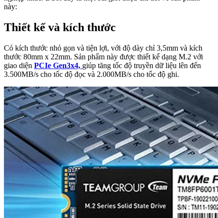
này:
Thiết kế và kích thước
Có kích thước nhỏ gọn và tiện lợi, với độ dày chỉ 3,5mm và kích
thước 80mm x 22mm. Sản phẩm này được thiết kế dạng M.2 với
giao diện
PCIe Gen3x4,
giúp tăng tốc độ truyền dữ liệu lên đến
3.500MB/s cho tốc độ đọc và 2.000MB/s cho tốc độ ghi.