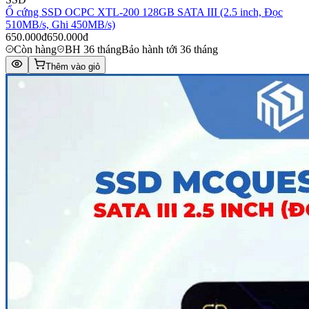
Ổ cứng SSD OCPC XTL-200 128GB SATA III (2.5 inch, Đọc
510MB/s, Ghi 450MB/s)
650.000đ
650.000đ
Còn hàng
BH 36 tháng
Bảo hành tới 36 tháng
Thêm vào giỏ