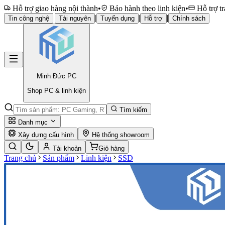
Hỗ trợ giao hàng nội thành
•
Bảo hành theo linh kiện
•
Hỗ trợ tr
|
|
|
|
Tin công nghệ
Tài nguyên
Tuyển dụng
Hỗ trợ
Chính sách
Minh Đức
PC
Shop PC & linh kiện
Tìm kiếm
Danh mục
Xây dựng cấu hình
Hệ thống showroom
Tài khoản
Giỏ hàng
Trang chủ
Sản phẩm
Linh kiện
SSD