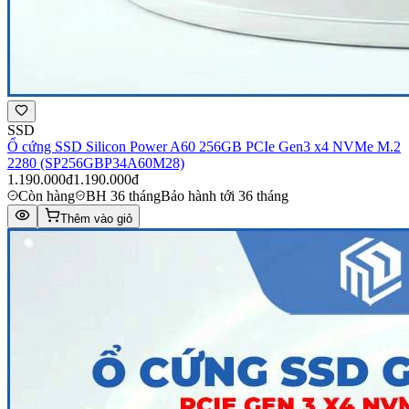
SSD
Ổ cứng SSD Silicon Power A60 256GB PCIe Gen3 x4 NVMe M.2
2280 (SP256GBP34A60M28)
1.190.000đ
1.190.000đ
Còn hàng
BH 36 tháng
Bảo hành tới 36 tháng
Thêm vào giỏ