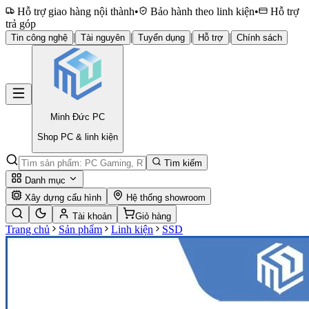
Hỗ trợ giao hàng nội thành
•
Bảo hành theo linh kiện
•
Hỗ trợ
trả góp
|
|
|
|
Tin công nghệ
Tài nguyên
Tuyển dụng
Hỗ trợ
Chính sách
Minh Đức
PC
Shop PC & linh kiện
Tìm kiếm
Danh mục
Xây dựng cấu hình
Hệ thống showroom
Tài khoản
Giỏ hàng
Trang chủ
Sản phẩm
Linh kiện
SSD