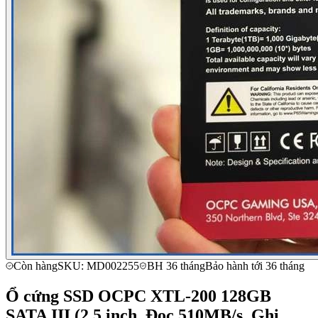
Còn hàng
SKU: MD002255
BH 36 tháng
Bảo hành tới 36 tháng
Ổ cứng SSD OCPC XTL-200 128GB
SATA III (2.5 inch, Đọc 510MB/s, Ghi