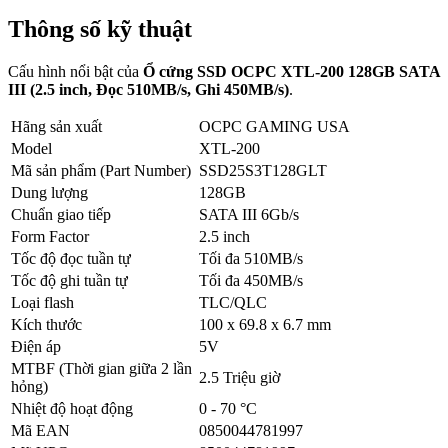
Thông số kỹ thuật
Cấu hình nổi bật của
Ổ cứng SSD OCPC XTL-200 128GB SATA
III (2.5 inch, Đọc 510MB/s, Ghi 450MB/s)
.
Hãng sản xuất
OCPC GAMING USA
Model
XTL-200
Mã sản phẩm (Part Number)
SSD25S3T128GLT
Dung lượng
128GB
Chuẩn giao tiếp
SATA III 6Gb/s
Form Factor
2.5 inch
Tốc độ đọc tuần tự
Tối đa 510MB/s
Tốc độ ghi tuần tự
Tối đa 450MB/s
Loại flash
TLC/QLC
Kích thước
100 x 69.8 x 6.7 mm
Điện áp
5V
MTBF (Thời gian giữa 2 lần
2.5 Triệu giờ
hỏng)
Nhiệt độ hoạt động
0 - 70 °C
Mã EAN
0850044781997