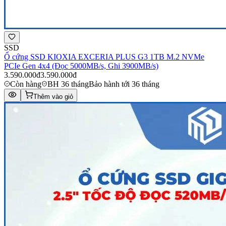
SSD
Ổ cứng SSD KIOXIA EXCERIA PLUS G3 1TB M.2 NVMe
PCIe Gen 4x4 (Đọc 5000MB/s, Ghi 3900MB/s)
3.590.000đ
3.590.000đ
Còn hàng
BH 36 tháng
Bảo hành tới 36 tháng
Thêm vào giỏ