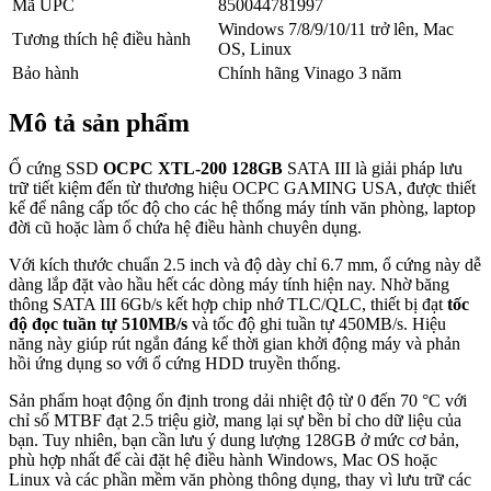
Mã UPC
850044781997
Windows 7/8/9/10/11 trở lên, Mac
Tương thích hệ điều hành
OS, Linux
Bảo hành
Chính hãng Vinago 3 năm
Mô tả sản phẩm
Ổ cứng SSD
OCPC XTL-200 128GB
SATA III là giải pháp lưu
trữ tiết kiệm đến từ thương hiệu OCPC GAMING USA, được thiết
kế để nâng cấp tốc độ cho các hệ thống máy tính văn phòng, laptop
đời cũ hoặc làm ổ chứa hệ điều hành chuyên dụng.
Với kích thước chuẩn 2.5 inch và độ dày chỉ 6.7 mm, ổ cứng này dễ
dàng lắp đặt vào hầu hết các dòng máy tính hiện nay. Nhờ băng
thông SATA III 6Gb/s kết hợp chip nhớ TLC/QLC, thiết bị đạt
tốc
độ đọc tuần tự 510MB/s
và tốc độ ghi tuần tự 450MB/s. Hiệu
năng này giúp rút ngắn đáng kể thời gian khởi động máy và phản
hồi ứng dụng so với ổ cứng HDD truyền thống.
Sản phẩm hoạt động ổn định trong dải nhiệt độ từ 0 đến 70 °C với
chỉ số MTBF đạt 2.5 triệu giờ, mang lại sự bền bỉ cho dữ liệu của
bạn. Tuy nhiên, bạn cần lưu ý dung lượng 128GB ở mức cơ bản,
phù hợp nhất để cài đặt hệ điều hành Windows, Mac OS hoặc
Linux và các phần mềm văn phòng thông dụng, thay vì lưu trữ các