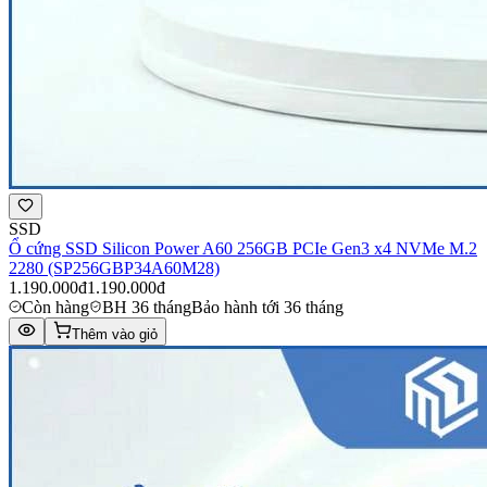
SSD
Ổ cứng SSD Silicon Power A60 256GB PCIe Gen3 x4 NVMe M.2
2280 (SP256GBP34A60M28)
1.190.000đ
1.190.000đ
Còn hàng
BH 36 tháng
Bảo hành tới 36 tháng
Thêm vào giỏ