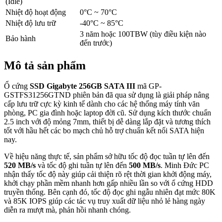
(Idle)
Nhiệt độ hoạt động
0°C ~ 70°C
Nhiệt độ lưu trữ
-40°C ~ 85°C
3 năm hoặc 100TBW (tùy điều kiện nào
Bảo hành
đến trước)
Mô tả sản phẩm
Ổ cứng
SSD Gigabyte 256GB SATA III
mã GP-
GSTFS31256GTND phiên bản đã qua sử dụng là giải pháp nâng
cấp lưu trữ cực kỳ kinh tế dành cho các hệ thống máy tính văn
phòng, PC gia đình hoặc laptop đời cũ. Sử dụng kích thước chuẩn
2.5 inch với độ mỏng 7mm, thiết bị dễ dàng lắp đặt và tương thích
tốt với hầu hết các bo mạch chủ hỗ trợ chuẩn kết nối SATA hiện
nay.
Về hiệu năng thực tế, sản phẩm sở hữu tốc độ đọc tuần tự lên đến
520 MB/s
và tốc độ ghi tuần tự lên đến
500 MB/s
. Minh Đức PC
nhận thấy tốc độ này giúp cải thiện rõ rệt thời gian khởi động máy,
khởi chạy phần mềm nhanh hơn gấp nhiều lần so với ổ cứng HDD
truyền thống. Bên cạnh đó, tốc độ đọc ghi ngẫu nhiên đạt mức 80K
và 85K IOPS giúp các tác vụ truy xuất dữ liệu nhỏ lẻ hàng ngày
diễn ra mượt mà, phản hồi nhanh chóng.