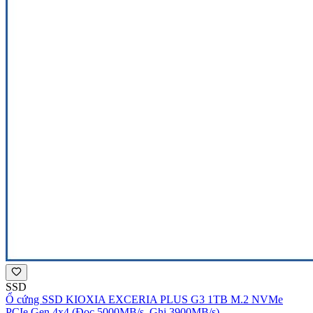
SSD
Ổ cứng SSD KIOXIA EXCERIA PLUS G3 1TB M.2 NVMe
PCIe Gen 4x4 (Đọc 5000MB/s, Ghi 3900MB/s)