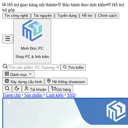
Hỗ trợ giao hàng nội thành
•
Bảo hành theo linh kiện
•
Hỗ trợ
trả góp
|
|
|
|
Tin công nghệ
Tài nguyên
Tuyển dụng
Hỗ trợ
Chính sách
Minh Đức
PC
Shop PC & linh kiện
Tìm kiếm
Danh mục
Xây dựng cấu hình
Hệ thống showroom
Tài khoản
Giỏ hàng
Trang chủ
Sản phẩm
Linh kiện
SSD