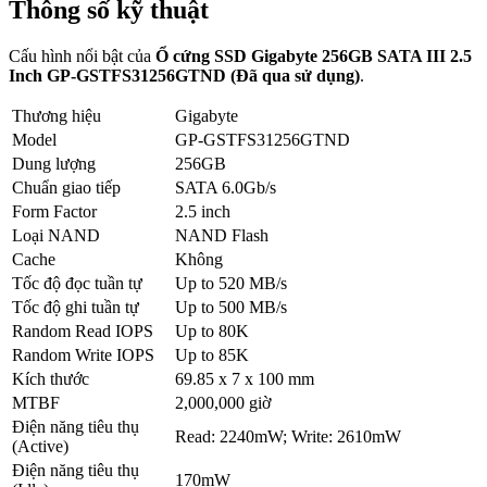
Thông số kỹ thuật
Cấu hình nổi bật của
Ổ cứng SSD Gigabyte 256GB SATA III 2.5
Inch GP-GSTFS31256GTND (Đã qua sử dụng)
.
Thương hiệu
Gigabyte
Model
GP-GSTFS31256GTND
Dung lượng
256GB
Chuẩn giao tiếp
SATA 6.0Gb/s
Form Factor
2.5 inch
Loại NAND
NAND Flash
Cache
Không
Tốc độ đọc tuần tự
Up to 520 MB/s
Tốc độ ghi tuần tự
Up to 500 MB/s
Random Read IOPS
Up to 80K
Random Write IOPS
Up to 85K
Kích thước
69.85 x 7 x 100 mm
MTBF
2,000,000 giờ
Điện năng tiêu thụ
Read: 2240mW; Write: 2610mW
(Active)
Điện năng tiêu thụ
170mW