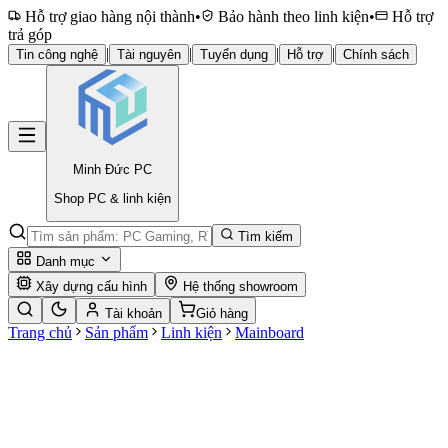
Hỗ trợ giao hàng nội thành
•
Bảo hành theo linh kiện
•
Hỗ trợ
trả góp
|
|
|
|
Tin công nghệ
Tài nguyên
Tuyển dụng
Hỗ trợ
Chính sách
Minh Đức
PC
Shop PC & linh kiện
Tìm kiếm
Danh mục
Xây dựng cấu hình
Hệ thống showroom
Tài khoản
Giỏ hàng
Trang chủ
Sản phẩm
Linh kiện
Mainboard