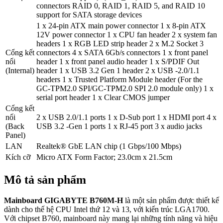
connectors RAID 0, RAID 1, RAID 5, and RAID 10
support for SATA storage devices
1 x 24-pin ATX main power connector 1 x 8-pin ATX
12V power connector 1 x CPU fan header 2 x system fan
headers 1 x RGB LED strip header 2 x M.2 Socket 3
Cổng kết
connectors 4 x SATA 6Gb/s connectors 1 x front panel
nối
header 1 x front panel audio header 1 x S/PDIF Out
(Internal)
header 1 x USB 3.2 Gen 1 header 2 x USB -2.0/1.1
headers 1 x Trusted Platform Module header (For the
GC-TPM2.0 SPI/GC-TPM2.0 SPI 2.0 module only) 1 x
serial port header 1 x Clear CMOS jumper
Cổng kết
nối
2 x USB 2.0/1.1 ports 1 x D-Sub port 1 x HDMI port 4 x
(Back
USB 3.2 -Gen 1 ports 1 x RJ-45 port 3 x audio jacks
Panel)
LAN
Realtek® GbE LAN chip (1 Gbps/100 Mbps)
Kích cỡ
Micro ATX Form Factor; 23.0cm x 21.5cm
Mô tả sản phẩm
Mainboard GIGABYTE B760M-H
là một sản phẩm được thiết kế
dành cho thế hệ CPU Intel thứ 12 và 13, với kiến trúc LGA1700.
Với chipset B760, mainboard này mang lại những tính năng và hiệu