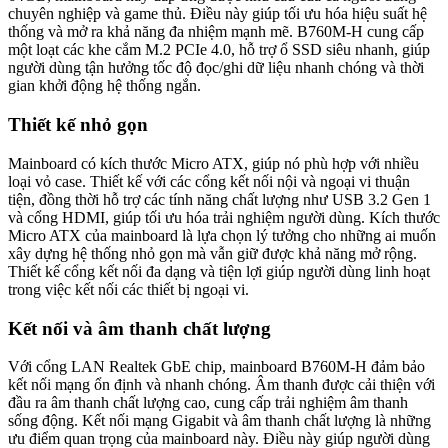
chuyên nghiệp và game thủ. Điều này giúp tối ưu hóa hiệu suất hệ
thống và mở ra khả năng đa nhiệm mạnh mẽ. B760M-H cung cấp
một loạt các khe cắm M.2 PCIe 4.0, hỗ trợ ổ SSD siêu nhanh, giúp
người dùng tận hưởng tốc độ đọc/ghi dữ liệu nhanh chóng và thời
gian khởi động hệ thống ngắn.
Thiết kế nhỏ gọn
Mainboard có kích thước Micro ATX, giúp nó phù hợp với nhiều
loại vỏ case. Thiết kế với các cổng kết nối nội và ngoại vi thuận
tiện, đồng thời hỗ trợ các tính năng chất lượng như USB 3.2 Gen 1
và cổng HDMI, giúp tối ưu hóa trải nghiệm người dùng. Kích thước
Micro ATX của mainboard là lựa chọn lý tưởng cho những ai muốn
xây dựng hệ thống nhỏ gọn mà vẫn giữ được khả năng mở rộng.
Thiết kế cổng kết nối đa dạng và tiện lợi giúp người dùng linh hoạt
trong việc kết nối các thiết bị ngoại vi.
Kết nối và âm thanh chất lượng
Với cổng LAN Realtek GbE chip, mainboard B760M-H đảm bảo
kết nối mạng ổn định và nhanh chóng. Âm thanh được cải thiện với
đầu ra âm thanh chất lượng cao, cung cấp trải nghiệm âm thanh
sống động. Kết nối mạng Gigabit và âm thanh chất lượng là những
ưu điểm quan trọng của mainboard này. Điều này giúp người dùng