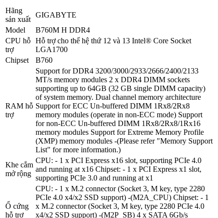
Hãng
GIGABYTE
sản xuất
Model
B760M H DDR4
CPU hỗ
Hỗ trợ cho thế hệ thứ 12 và 13 Intel® Core Socket
trợ
LGA1700
Chipset
B760
Support for DDR4 3200/3000/2933/2666/2400/2133
MT/s memory modules 2 x DDR4 DIMM sockets
supporting up to 64GB (32 GB single DIMM capacity)
of system memory. Dual channel memory architecture
RAM hỗ
Support for ECC Un-buffered DIMM 1Rx8/2Rx8
trợ
memory modules (operate in non-ECC mode) Support
for non-ECC Un-buffered DIMM 1Rx8/2Rx8/1Rx16
memory modules Support for Extreme Memory Profile
(XMP) memory modules -(Please refer "Memory Support
List" for more information.)
CPU: - 1 x PCI Express x16 slot, supporting PCIe 4.0
Khe cắm
and running at x16 Chipset: - 1 x PCI Express x1 slot,
mở rộng
supporting PCIe 3.0 and running at x1
CPU: - 1 x M.2 connector (Socket 3, M key, type 2280
PCIe 4.0 x4/x2 SSD support) -(M2A_CPU) Chipset: - 1
Ổ cứng
x M.2 connector (Socket 3, M key, type 2280 PCIe 4.0
hỗ trợ
x4/x2 SSD support) -(M2P_SB) 4 x SATA 6Gb/s