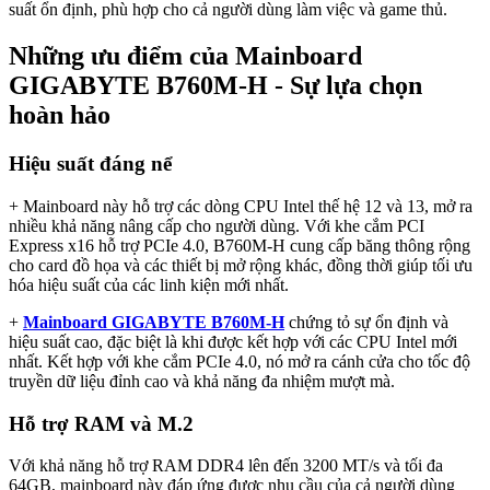
suất ổn định, phù hợp cho cả người dùng làm việc và game thủ.
Những ưu điểm của Mainboard
GIGABYTE B760M-H - Sự lựa chọn
hoàn hảo
Hiệu suất đáng nể
+ Mainboard này hỗ trợ các dòng CPU Intel thế hệ 12 và 13, mở ra
nhiều khả năng nâng cấp cho người dùng. Với khe cắm PCI
Express x16 hỗ trợ PCIe 4.0, B760M-H cung cấp băng thông rộng
cho card đồ họa và các thiết bị mở rộng khác, đồng thời giúp tối ưu
hóa hiệu suất của các linh kiện mới nhất.
+
Mainboard GIGABYTE B760M-H
chứng tỏ sự ổn định và
hiệu suất cao, đặc biệt là khi được kết hợp với các CPU Intel mới
nhất. Kết hợp với khe cắm PCIe 4.0, nó mở ra cánh cửa cho tốc độ
truyền dữ liệu đỉnh cao và khả năng đa nhiệm mượt mà.
Hỗ trợ RAM và M.2
Với khả năng hỗ trợ RAM DDR4 lên đến 3200 MT/s và tối đa
64GB, mainboard này đáp ứng được nhu cầu của cả người dùng