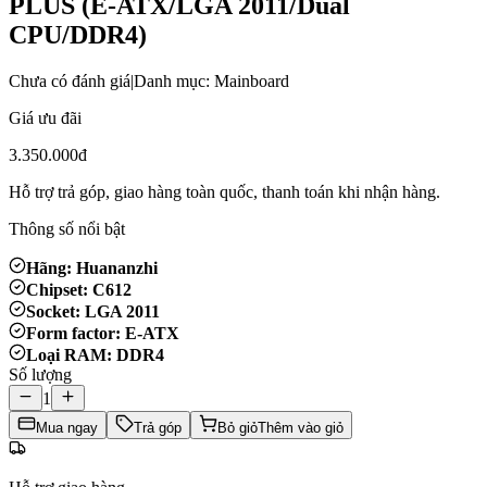
PLUS (E-ATX/LGA 2011/Dual
CPU/DDR4)
Chưa có đánh giá
|
Danh mục: Mainboard
Giá ưu đãi
3.350.000đ
Hỗ trợ trả góp, giao hàng toàn quốc, thanh toán khi nhận hàng.
Thông số nổi bật
Hãng: Huananzhi
Chipset: C612
Socket: LGA 2011
Form factor: E-ATX
Loại RAM: DDR4
Số lượng
1
Mua ngay
Trả góp
Bỏ giỏ
Thêm vào giỏ