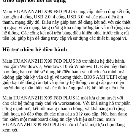
Main HUANANZHI X99 F8D PLUS cung cấp nhiều cổng kết nối,
bao gồm 4 cổng USB 2.0, 4 cổng USB 3.0, và các giao diện âm
thanh, mạng đầy đủ. Điều này giúp bạn dễ dàng kết nối với các thiết
bị ngoại vi và mạng, tăng cường khả năng tương tác và mở rộng của
hệ thống. Các cổng kết nối trên bảng điều khiển phía trước cũng rất
tiện lợi, giúp bạn dễ dàng truy cập và sử dụng các thiết bị ngoại vi.
Hỗ trợ nhiều hệ điều hành
Main HUANANZHI X99 F8D PLUS hỗ trợ nhiều hệ điều hành,
bao gồm Windows 7, Windows 10 và Windows 11. Điều này đảm
bảo rằng bạn có thể sử dụng hệ điều hành yêu thích của mình mà
không gặp bất kỳ vấn đề gì về tương thích. BIOS AMI UEFI cũng
giúp bạn dễ dàng cài đặt và quản lý hệ thống, cung cấp giao diện
người dùng thân thiện và các tính năng quản lý hệ thống tiên tiến.
Main HUANANZHI X99 F8D PLUS là một lựa chọn tuyệt vời
cho các hệ thống máy chủ và workstation. Với khả năng hỗ trợ phần
cứng mạnh mẽ, kết nối mạng nhanh chóng, và khả năng mở rộng
linh hoạt, nó đáp ứng tốt các nhu cầu xử lý cao cấp. Nếu bạn đang
tìm kiếm một mainboard đáng tin cậy và hiệu suất cao, main
HUANANZHI X99 F8D PLUS chắc chắn là một lựa chọn đáng
xem xét.