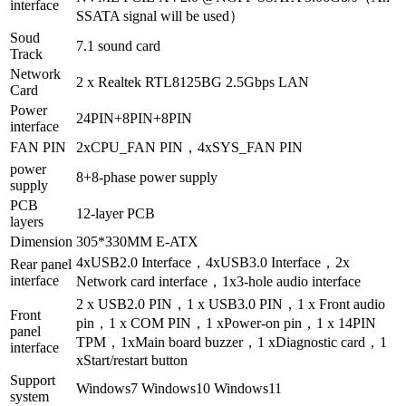
interface
SSATA signal will be used）
Soud
7.1 sound card
Track
Network
2 x Realtek RTL8125BG 2.5Gbps LAN
Card
Power
24PIN+8PIN+8PIN
interface
FAN PIN
2xCPU_FAN PIN，4xSYS_FAN PIN
power
8+8-phase power supply
supply
PCB
12-layer PCB
layers
Dimension
305*330MM E-ATX
4xUSB2.0 Interface，4xUSB3.0 Interface，2x
Rear panel
interface
Network card interface，1x3-hole audio interface
2 x USB2.0 PIN，1 x USB3.0 PIN，1 x Front audio
Front
pin，1 x COM PIN，1 xPower-on pin，1 x 14PIN
panel
TPM，1xMain board buzzer，1 xDiagnostic card，1
interface
xStart/restart button
Support
Windows7 Windows10 Windows11
system