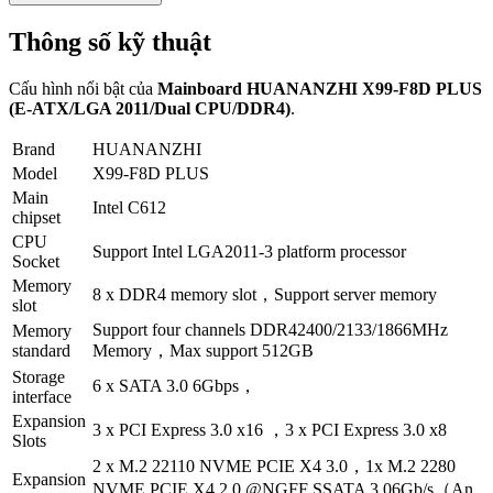
Thông số kỹ thuật
Cấu hình nổi bật của
Mainboard HUANANZHI X99-F8D PLUS
(E-ATX/LGA 2011/Dual CPU/DDR4)
.
Brand
HUANANZHI
Model
X99-F8D PLUS
Main
Intel C612
chipset
CPU
Support Intel LGA2011-3 platform processor
Socket
Memory
8 x DDR4 memory slot，Support server memory
slot
Support four channels DDR42400/2133/1866MHz
Memory
standard
Memory，Max support 512GB
Storage
6 x SATA 3.0 6Gbps，
interface
Expansion
3 x PCI Express 3.0 x16 ，3 x PCI Express 3.0 x8
Slots
2 x M.2 22110 NVME PCIE X4 3.0，1x M.2 2280
Expansion
NVME PCIE X4 2.0 @NGFF SSATA 3.06Gb/s（An