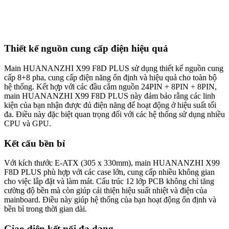
Thiết kế nguồn cung cấp điện hiệu quả
Main HUANANZHI X99 F8D PLUS sử dụng thiết kế nguồn cung
cấp 8+8 pha, cung cấp điện năng ổn định và hiệu quả cho toàn bộ
hệ thống. Kết hợp với các đầu cắm nguồn 24PIN + 8PIN + 8PIN,
main HUANANZHI X99 F8D PLUS này đảm bảo rằng các linh
kiện của bạn nhận được đủ điện năng để hoạt động ở hiệu suất tối
đa. Điều này đặc biệt quan trọng đối với các hệ thống sử dụng nhiều
CPU và GPU.
Kết cấu bền bỉ
Với kích thước E-ATX (305 x 330mm), main HUANANZHI X99
F8D PLUS phù hợp với các case lớn, cung cấp nhiều không gian
cho việc lắp đặt và làm mát. Cấu trúc 12 lớp PCB không chỉ tăng
cường độ bền mà còn giúp cải thiện hiệu suất nhiệt và điện của
mainboard. Điều này giúp hệ thống của bạn hoạt động ổn định và
bền bỉ trong thời gian dài.
Giao diện kết nối đa dạn
g