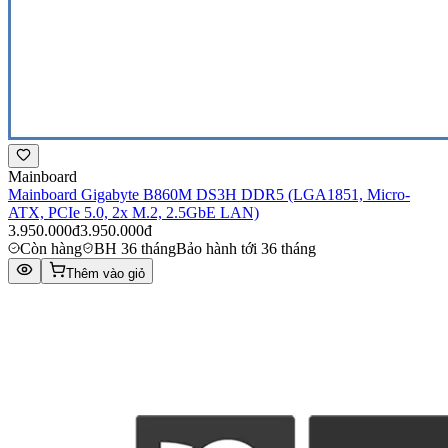
Mainboard
Mainboard Gigabyte B860M DS3H DDR5 (LGA1851, Micro-
ATX, PCIe 5.0, 2x M.2, 2.5GbE LAN)
3.950.000đ
3.950.000đ
Còn hàng
BH 36 tháng
Bảo hành tới 36 tháng
Thêm vào giỏ