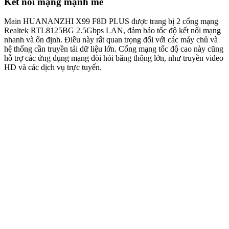
Kết nối mạng mạnh mẽ
Main HUANANZHI X99 F8D PLUS được trang bị 2 cổng mạng
Realtek RTL8125BG 2.5Gbps LAN, đảm bảo tốc độ kết nối mạng
nhanh và ổn định. Điều này rất quan trọng đối với các máy chủ và
hệ thống cần truyền tải dữ liệu lớn. Cổng mạng tốc độ cao này cũng
hỗ trợ các ứng dụng mạng đòi hỏi băng thông lớn, như truyền video
HD và các dịch vụ trực tuyến.