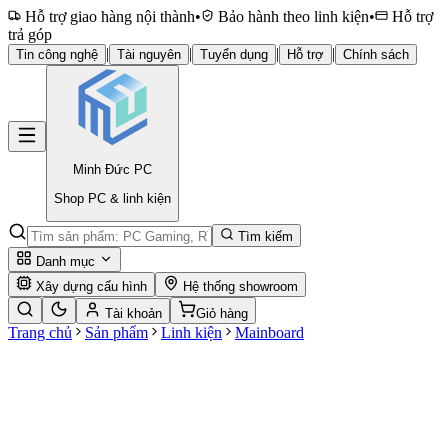
Hỗ trợ giao hàng nội thành
•
Bảo hành theo linh kiện
•
Hỗ trợ
trả góp
|
|
|
|
Tin công nghệ
Tài nguyên
Tuyển dụng
Hỗ trợ
Chính sách
Minh Đức
PC
Shop PC & linh kiện
Tìm kiếm
Danh mục
Xây dựng cấu hình
Hệ thống showroom
Tài khoản
Giỏ hàng
Trang chủ
Sản phẩm
Linh kiện
Mainboard