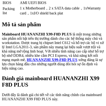
BIOS
AMI UEFI BIOS
1 x Motherboard，2 x SATA data cable，1xWarranty
Packing
list
card，1xI/O shield back plat
Mô tả sản phẩm
Mainboard HUANANZHI X99-F8D PLUS
là một trong những
sản phẩm nổi bật trên thị trường dành cho các hệ thống máy chủ và
workstation. Được trang bị chipset Intel C612 và hỗ trợ các bộ vi xử
lý Intel LGA2011-3, sản phẩm này mang lại hiệu suất vượt trội và
khả năng mở rộng linh hoạt. Với nhiều tính năng cao cấp như hỗ trợ
bộ nhớ DDR4, nhiều khe cắm PCI Express, và khả năng kết nối
mạng mạnh mẽ,
HUANANZHI X99-F8D PLUS
xứng đáng là sự
lựa chọn hàng đầu cho những người dùng đòi hỏi sự ổn định và
hiệu năng cao.
Đánh giá mainboard HUANANZHI X99
F8D PLUS
Dưới đây là đánh giá chi tiết về các tính năng chính của mainboard
HUANANZHI X99 F8D PLUS này.