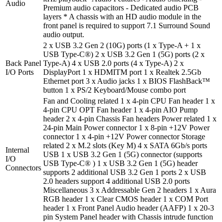
Audio
Premium audio capacitors - Dedicated audio PCB
layers * A chassis with an HD audio module in the
front panel is required to support 7.1 Surround Sound
audio output.
2 x USB 3.2 Gen 2 (10G) ports (1 x Type-A + 1 x
USB Type-C®) 2 x USB 3.2 Gen 1 (5G) ports (2 x
Back Panel
Type-A) 4 x USB 2.0 ports (4 x Type-A) 2 x
I/O Ports
DisplayPort 1 x HDMITM port 1 x Realtek 2.5Gb
Ethernet port 3 x Audio jacks 1 x BIOS FlashBack™
button 1 x PS/2 Keyboard/Mouse combo port
Fan and Cooling related 1 x 4-pin CPU Fan header 1 x
4-pin CPU OPT Fan header 1 x 4-pin AIO Pump
header 2 x 4-pin Chassis Fan headers Power related 1 x
24-pin Main Power connector 1 x 8-pin +12V Power
connector 1 x 4-pin +12V Power connector Storage
related 2 x M.2 slots (Key M) 4 x SATA 6Gb/s ports
Internal
USB 1 x USB 3.2 Gen 1 (5G) connector (supports
I/O
USB Type-C® ) 1 x USB 3.2 Gen 1 (5G) header
Connectors
supports 2 additional USB 3.2 Gen 1 ports 2 x USB
2.0 headers support 4 additional USB 2.0 ports
Miscellaneous 3 x Addressable Gen 2 headers 1 x Aura
RGB header 1 x Clear CMOS header 1 x COM Port
header 1 x Front Panel Audio header (AAFP) 1 x 20-3
pin System Panel header with Chassis intrude function