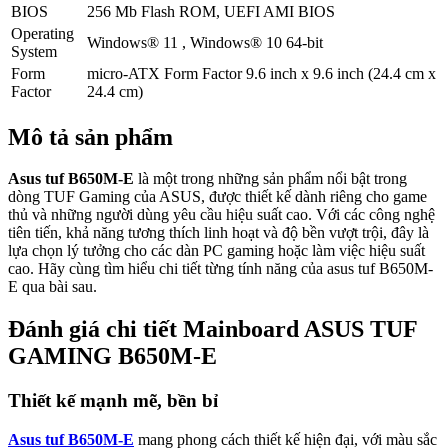
BIOS
256 Mb Flash ROM, UEFI AMI BIOS
Operating
Windows® 11 , Windows® 10 64-bit
System
Form
micro-ATX Form Factor 9.6 inch x 9.6 inch (24.4 cm x
Factor
24.4 cm)
Mô tả sản phẩm
Asus tuf B650M-E
là một trong những sản phẩm nổi bật trong
dòng TUF Gaming của ASUS, được thiết kế dành riêng cho game
thủ và những người dùng yêu cầu hiệu suất cao. Với các công nghệ
tiên tiến, khả năng tương thích linh hoạt và độ bền vượt trội, đây là
lựa chọn lý tưởng cho các dàn PC gaming hoặc làm việc hiệu suất
cao. Hãy cùng tìm hiểu chi tiết từng tính năng của asus tuf B650M-
E qua bài sau.
Đánh giá chi tiết Mainboard ASUS TUF
GAMING B650M-E
Thiết kế mạnh mẽ, bền bỉ
Asus tuf B650M-E
mang phong cách thiết kế hiện đại, với màu sắc