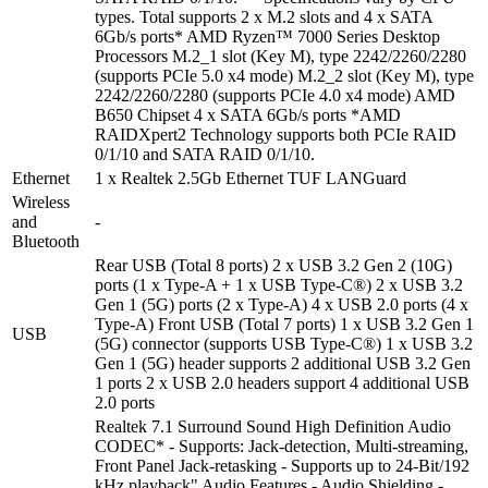
types. Total supports 2 x M.2 slots and 4 x SATA
6Gb/s ports* AMD Ryzen™ 7000 Series Desktop
Processors M.2_1 slot (Key M), type 2242/2260/2280
(supports PCIe 5.0 x4 mode) M.2_2 slot (Key M), type
2242/2260/2280 (supports PCIe 4.0 x4 mode) AMD
B650 Chipset 4 x SATA 6Gb/s ports *AMD
RAIDXpert2 Technology supports both PCIe RAID
0/1/10 and SATA RAID 0/1/10.
Ethernet
1 x Realtek 2.5Gb Ethernet TUF LANGuard
Wireless
and
-
Bluetooth
Rear USB (Total 8 ports) 2 x USB 3.2 Gen 2 (10G)
ports (1 x Type-A + 1 x USB Type-C®) 2 x USB 3.2
Gen 1 (5G) ports (2 x Type-A) 4 x USB 2.0 ports (4 x
Type-A) Front USB (Total 7 ports) 1 x USB 3.2 Gen 1
USB
(5G) connector (supports USB Type-C®) 1 x USB 3.2
Gen 1 (5G) header supports 2 additional USB 3.2 Gen
1 ports 2 x USB 2.0 headers support 4 additional USB
2.0 ports
Realtek 7.1 Surround Sound High Definition Audio
CODEC* - Supports: Jack-detection, Multi-streaming,
Front Panel Jack-retasking - Supports up to 24-Bit/192
kHz playback" Audio Features - Audio Shielding -