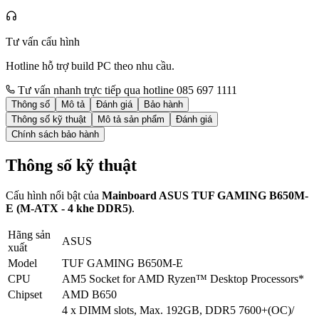
Tư vấn cấu hình
Hotline hỗ trợ build PC theo nhu cầu.
Tư vấn nhanh trực tiếp qua hotline 085 697 1111
Thông số
Mô tả
Đánh giá
Bảo hành
Thông số kỹ thuật
Mô tả sản phẩm
Đánh giá
Chính sách bảo hành
Thông số kỹ thuật
Cấu hình nổi bật của
Mainboard ASUS TUF GAMING B650M-
E (M-ATX - 4 khe DDR5)
.
Hãng sản
ASUS
xuất
Model
TUF GAMING B650M-E
CPU
AM5 Socket for AMD Ryzen™ Desktop Processors*
Chipset
AMD B650
4 x DIMM slots, Max. 192GB, DDR5 7600+(OC)/