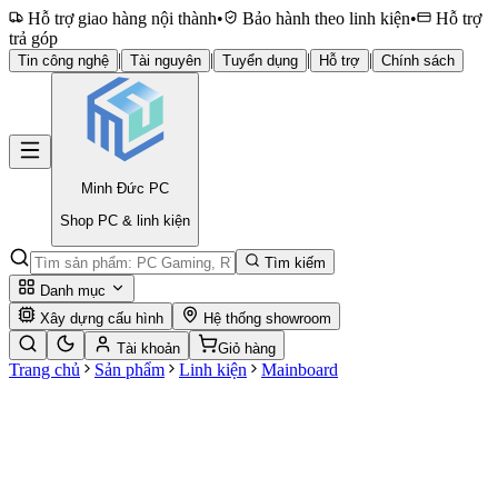
Hỗ trợ giao hàng nội thành
•
Bảo hành theo linh kiện
•
Hỗ trợ
trả góp
|
|
|
|
Tin công nghệ
Tài nguyên
Tuyển dụng
Hỗ trợ
Chính sách
Minh Đức
PC
Shop PC & linh kiện
Tìm kiếm
Danh mục
Xây dựng cấu hình
Hệ thống showroom
Tài khoản
Giỏ hàng
Trang chủ
Sản phẩm
Linh kiện
Mainboard