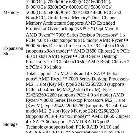
7200(OC)/ 7000(OC)/ 6800(OC)/ 6600(OC)/
6400(OC)/ 6200(OC)/ 6000(OC)/ 5800(OC)/
Memory
5600(OC)/ 5400(OC)/ 5200/ 5000/ 4800 ECC and
Non-ECC, Un-buffered Memory* Dual Channel
Memory Architecture Supports AMD Extended
Profiles for Overclocking (EXPO™) OptiMem II
AMD Ryzen™ 7000 Series Desktop Processors* 1 x
PCIe 4.0 x16 slot (supports x16 mode) AMD Ryzen™
8000 Series Desktop Processors 1 x PCIe 4.0 x16 slot
Expansion
(supports x8/x4 mode)** AMD B650 Chipset 2 x PCIe
Slots
4.0 x1 slots AMD Ryzen™ 7000 Series Desktop
Processors 1 x PCIe 4.0 x16 slot AMD B650 Chipset 2
x PCIe 4.0 x1 slots
Total supports 2 x M.2 slots and 4 x SATA 6Gb/s
ports* AMD Ryzen™ 7000 Series Desktop Processors
M.2_1 slot (Key M), type 2242/2260/2280 (supports
PCIe 5.0 x4 mode) M.2_2 slot (Key M), type
2242/2260/2280 (supports PCIe 4.0 x4 mode) AMD
Ryzen™ 8000 Series Desktop Processors M.2_1 slot
(Key M), type 2242/2260/2280 (supports PCIe 4.0 x4
mode) M.2_2 slot (Key M), type 2242/2260/2280
(supports PCIe 4.0 x4/x2 mode)** AMD B650 Chipset
4 x SATA 6Gb/s ports * AMD RAIDXpert2
Storage
Technology supports both PCIe RAID 0/1/10 and
SATA RAID 0/1/10. ** Specifications vary by CPU