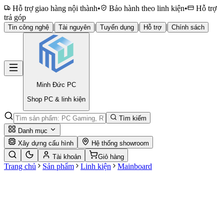
Hỗ trợ giao hàng nội thành
•
Bảo hành theo linh kiện
•
Hỗ trợ
trả góp
|
|
|
|
Tin công nghệ
Tài nguyên
Tuyển dụng
Hỗ trợ
Chính sách
Minh Đức
PC
Shop PC & linh kiện
Tìm kiếm
Danh mục
Xây dựng cấu hình
Hệ thống showroom
Tài khoản
Giỏ hàng
Trang chủ
Sản phẩm
Linh kiện
Mainboard