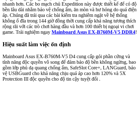
nhanh hơn. Các bo mạch chủ Expedition này được thiết kế để có độ
bền lâu dài nhằm bảo vệ chống ẩm, ăn mòn và hư hỏng do quá điện
áp. Chúng đã trải qua các bài kiểm tra nghiêm ngặt về hệ thống
không ổ đĩa trong 144 giờ đồng thời cung cấp khả năng tương thích
rộng rãi với các trò chơi hàng đầu và hơn 100 thiết bị ngoại vi chơi
game. Trải nghiệm ngay
Mainboard Asus EX-B760M-V5 DDR4
!
Hiệu suất làm việc ổn định
Mainboard Asus EX-B760M-V5 D4 cung cấp gói phần cứng và
tính năng độc quyền vô song để đảm bảo độ bền không ngừng, bao
gồm lớp phủ dạ quang chống ẩm, SafeSlot Core+, LANGuard, bảo
vệ USBGuard cho khả năng chịu quá áp cao hơn 120% và 5X
Protection III độc quyền cho độ tin cậy tuyệt đối .