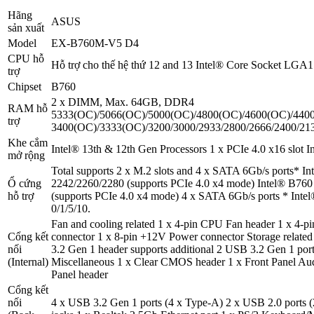
Hãng
ASUS
sản xuất
Model
EX-B760M-V5 D4
CPU hỗ
Hỗ trợ cho thế hệ thứ 12 and 13 Intel® Core Socket LGA
trợ
Chipset
B760
2 x DIMM, Max. 64GB, DDR4
RAM hỗ
5333(OC)/5066(OC)/5000(OC)/4800(OC)/4600(OC)/440
trợ
3400(OC)/3333(OC)/3200/3000/2933/2800/2666/2400/21
Khe cắm
Intel® 13th & 12th Gen Processors 1 x PCIe 4.0 x16 slot I
mở rộng
Total supports 2 x M.2 slots and 4 x SATA 6Gb/s ports* I
Ổ cứng
2242/2260/2280 (supports PCIe 4.0 x4 mode) Intel® B760
hỗ trợ
(supports PCIe 4.0 x4 mode) 4 x SATA 6Gb/s ports * Int
0/1/5/10.
Fan and cooling related 1 x 4-pin CPU Fan header 1 x 4-p
Cổng kết
connector 1 x 8-pin +12V Power connector Storage relat
nối
3.2 Gen 1 header supports additional 2 USB 3.2 Gen 1 port
(Internal)
Miscellaneous 1 x Clear CMOS header 1 x Front Panel Aud
Panel header
Cổng kết
nối
4 x USB 3.2 Gen 1 ports (4 x Type-A) 2 x USB 2.0 ports