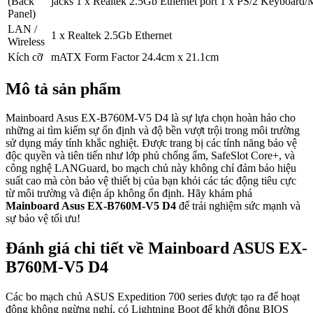
(Back
jacks 1 x Realtek 2.5Gb Ethernet port 1 x PS/2 Keyboard
Panel)
LAN /
1 x Realtek 2.5Gb Ethernet
Wireless
Kích cỡ
mATX Form Factor 24.4cm x 21.1cm
Mô tả sản phẩm
Mainboard Asus EX-B760M-V5 D4 là sự lựa chọn hoàn hảo cho
những ai tìm kiếm sự ổn định và độ bền vượt trội trong môi trường
sử dụng máy tính khắc nghiệt. Được trang bị các tính năng bảo vệ
độc quyền và tiên tiến như lớp phủ chống ẩm, SafeSlot Core+, và
công nghệ LANGuard, bo mạch chủ này không chỉ đảm bảo hiệu
suất cao mà còn bảo vệ thiết bị của bạn khỏi các tác động tiêu cực
từ môi trường và điện áp không ổn định. Hãy khám phá
Mainboard Asus EX-B760M-V5 D4
để trải nghiệm sức mạnh và
sự bảo vệ tối ưu!
Đánh giá chi tiết về Mainboard ASUS EX-
B760M-V5 D4
Các bo mạch chủ ASUS Expedition 700 series được tạo ra để hoạt
động không ngừng nghỉ, có Lightning Boot để khởi động BIOS