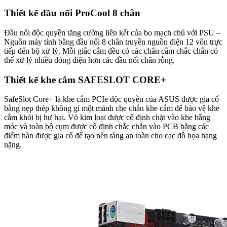
Thiết kế đầu nối ProCool 8 chân
Đầu nối độc quyền tăng cường liên kết của bo mạch chủ với PSU –
Nguồn máy tính bằng đầu nối 8 chân truyền nguồn điện 12 vôn trực
tiếp đến bộ xử lý. Mỗi giắc cắm đều có các chân cắm chắc chắn có
thể xử lý nhiều dòng điện hơn các đầu nối chân rỗng.
Thiết kế khe cắm SAFESLOT CORE+
SafeSlot Core+ là khe cắm PCIe độc ​​quyền của ASUS được gia cố
bằng nẹp thép không gỉ một mảnh che chắn khe cắm để bảo vệ khe
cắm khỏi bị hư hại. Vỏ kim loại được cố định chặt vào khe bằng
móc và toàn bộ cụm được cố định chắc chắn vào PCB bằng các
điểm hàn được gia cố để tạo nền tảng an toàn cho cạc đồ họa hạng
nặng.