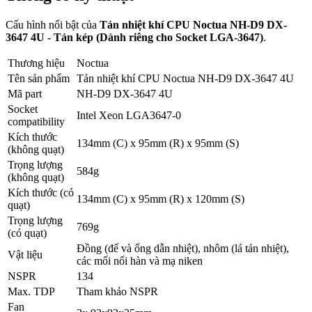
Cấu hình nổi bật của
Tản nhiệt khí CPU Noctua NH-D9 DX-
3647 4U - Tản kép (Dành riêng cho Socket LGA-3647)
.
Thương hiệu
Noctua
Tên sản phẩm
Tản nhiệt khí CPU Noctua NH-D9 DX-3647 4U
Mã part
NH-D9 DX-3647 4U
Socket
Intel Xeon LGA3647-0
compatibility
Kích thước
134mm (C) x 95mm (R) x 95mm (S)
(không quạt)
Trọng lượng
584g
(không quạt)
Kích thước (có
134mm (C) x 95mm (R) x 120mm (S)
quạt)
Trọng lượng
769g
(có quạt)
Đồng (đế và ống dẫn nhiệt), nhôm (lá tản nhiệt),
Vật liệu
các mối nối hàn và mạ niken
NSPR
134
Max. TDP
Tham khảo NSPR
Fan