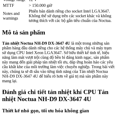
MTTF
> 150.000 giờ
Phiên bản dành riêng cho socket Intel LGA3647.
Notes and
Không thể sử dụng trên các socket khác và không
warnings
tương thích với các bộ gắn tiêu chuẩn của Noctua.
Mô tả sản phẩm
Tản nhiệt Noctua NH-D9 DX-3647 4U
là một trong những sản
phẩm hàng đầu dành riêng cho các hệ thống máy chủ và máy trạm
sử dụng CPU Intel Xeon LGA3647. Sở hữu thiết kế tinh tế, hiệu
năng làm mát vượt trội cùng độ bền bỉ đáng kinh ngạc, sản phẩm
này mang đến giải pháp tản nhiệt tối ưu, đáp ứng hoàn hảo các yêu
cầu khắt khe của môi trường làm việc chuyên nghiệp. Trong bài viết
này, chúng ta sẽ đi sâu vào từng tính năng của Tản nhiệt Noctua
NH-D9 DX-3647 4U để hiểu rõ hơn về giá trị mà sản phẩm này
mang lại.
Đánh giá chi tiết tản nhiệt khí CPU Tản
nhiệt Noctua NH-D9 DX-3647 4U
Thiết kế nhỏ gọn, tối ưu hóa không gian