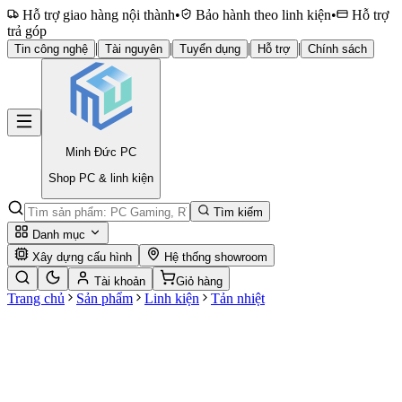
Hỗ trợ giao hàng nội thành
•
Bảo hành theo linh kiện
•
Hỗ trợ
trả góp
|
|
|
|
Tin công nghệ
Tài nguyên
Tuyển dụng
Hỗ trợ
Chính sách
Minh Đức
PC
Shop PC & linh kiện
Tìm kiếm
Danh mục
Xây dựng cấu hình
Hệ thống showroom
Tài khoản
Giỏ hàng
Trang chủ
Sản phẩm
Linh kiện
Tản nhiệt