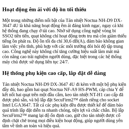
Hoạt động êm ái với độ ồn tối thiểu
Một trong những điểm nổi bật của Tản nhiệt Noctua NH-D9 DX-
3647 4U là khả năng hoạt động êm ái đáng kinh ngạc, ngay cả khi
hệ thống đang chạy ở tải cao. Nhờ sử dụng công nghệ vòng bi
SSO2 tiên tiến, quạt không chỉ hoạt động trơn tru mà còn giảm thiểu
tiếng ồn phát ra. Độ ồn tối đa chỉ 30,6 dB(A), đảm bảo không gian
làm việc yên tĩnh, phù hợp với các môi trường đòi hỏi độ tập trung
cao. Công nghệ này không chỉ tăng cường hiệu suất làm mát mà
còn nâng cao trải nghiệm người dùng, đặc biệt trong các hệ thống
máy chủ được sử dụng liên tục 24/7.
Hệ thống phụ kiện cao cấp, lắp đặt dễ dàng
Tản nhiệt Noctua NH-D9 DX-3647 4U đi kèm với một bộ phụ kiện
đầy đủ, bao gồm hai quạt Noctua NF-A9 HS-PWM, cáp chia Y để
kết nối hai quạt trên một đầu cắm, keo tản nhiệt NT-H1 cao cấp đã
được phủ sẵn, và bộ lắp đặt SecuFirm2™ dành riêng cho socket
Intel LGA3647. Tất cả các phụ kiện đều được thiết kế để đảm bảo
quá trình lắp đặt diễn ra nhanh chóng, tiện lợi và chắc chắn. Bộ lắp
SecuFirm2™ mang lại độ ổn định cao, giữ cho tản nhiệt được cố
định chặt chẽ trong mọi điều kiện hoạt động, giúp người dùng yên
tâm về tính an toàn và hiệu quả.