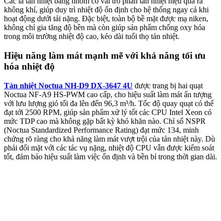
Các lá tản nhiệt bằng nhôm có vai trò phân tán nhiệt hiệu quả ra
không khí, giúp duy trì nhiệt độ ổn định cho hệ thống ngay cả khi
hoạt động dưới tải nặng. Đặc biệt, toàn bộ bề mặt được mạ niken,
không chỉ gia tăng độ bền mà còn giúp sản phẩm chống oxy hóa
trong môi trường nhiệt độ cao, kéo dài tuổi thọ tản nhiệt.
Hiệu năng làm mát mạnh mẽ với khả năng tối ưu
hóa nhiệt độ
Tản nhiệt Noctua NH-D9 DX-3647 4U
được trang bị hai quạt
Noctua NF-A9 HS-PWM cao cấp, cho hiệu suất làm mát ấn tượng
với lưu lượng gió tối đa lên đến 96,3 m³/h. Tốc độ quay quạt có thể
đạt tới 2500 RPM, giúp sản phẩm xử lý tốt các CPU Intel Xeon có
mức TDP cao mà không gặp bất kỳ khó khăn nào. Chỉ số NSPR
(Noctua Standardized Performance Rating) đạt mức 134, minh
chứng rõ ràng cho khả năng làm mát vượt trội của tản nhiệt này. Dù
phải đối mặt với các tác vụ nặng, nhiệt độ CPU vẫn được kiểm soát
tốt, đảm bảo hiệu suất làm việc ổn định và bền bỉ trong thời gian dài.