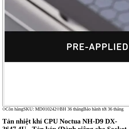
Còn hàng
SKU: MD010242
BH 36 tháng
Bảo hành tới 36 tháng
Tản nhiệt khí CPU Noctua NH-D9 DX-
3647 4U - Tản kép (Dành riêng cho Socket