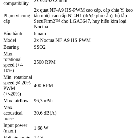
2x 92x92x25mm
compatibility
2x quạt NF-A9 HS-PWM cao cấp, cáp chia Y, keo
Phạm vi cung
tản nhiệt cao cấp NT-H1 (được phủ sẵn), bộ lắp
cấp
SecuFirm2™ cho LGA3647, huy hiệu kim loại
Noctua
Bảo hành
6 năm
Model
2x Noctua NF-A9 HS-PWM
Bearing
SSO2
Max.
rotational
2500 RPM
speed (+/-
10%)
Min. rotational
speed @ 20%
400 RPM
PWM
(+/-20%)
Max. airflow
96,3 m³/h
Max.
acoustical
30,6 dB(A)
noise
Input power
1,68 W
(max.)
Voltage range
12 V