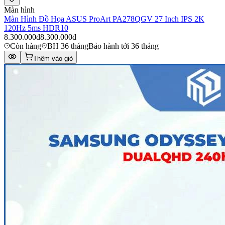
Màn hình
Màn Hình Đồ Họa ASUS ProArt PA278QGV 27 Inch IPS 2K
120Hz 5ms HDR10
8.300.000đ
8.300.000đ
Còn hàng
BH 36 tháng
Bảo hành tới 36 tháng
Thêm vào giỏ