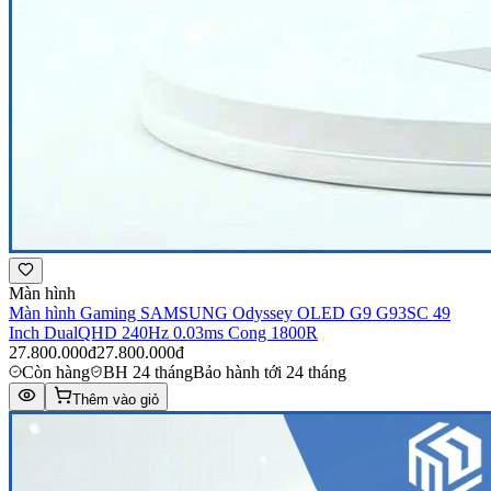
Màn hình
Màn hình Gaming SAMSUNG Odyssey OLED G9 G93SC 49
Inch DualQHD 240Hz 0.03ms Cong 1800R
27.800.000đ
27.800.000đ
Còn hàng
BH 24 tháng
Bảo hành tới 24 tháng
Thêm vào giỏ