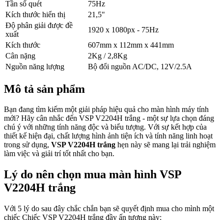
Tần số quét
75Hz
Kích thước hiển thị
21,5"
Độ phân giải được đề
1920 x 1080px - 75Hz
xuất
Kích thước
607mm x 112mm x 441mm
Cân nặng
2Kg / 2,8Kg
Nguồn năng lượng
Bộ đổi nguồn AC/DC, 12V/2.5A
Mô tả sản phẩm
Bạn đang tìm kiếm một giải pháp hiệu quả cho màn hình máy tính
mới? Hãy cân nhắc đến VSP V2204H trắng - một sự lựa chọn đáng
chú ý với những tính năng độc và biểu tượng. Với sự kết hợp của
thiết kế hiện đại, chất lượng hình ảnh tiện ích và tính năng linh hoạt
trong sử dụng,
VSP V2204H trắng
hẹn này sẽ mang lại trải nghiệm
làm việc và giải trí tốt nhất cho bạn.
Lý do nên chọn mua màn hình VSP
V2204H trắng
Với 5 lý do sau đây chắc chắn bạn sẽ quyết định mua cho mình một
chiếc Chiếc VSP V2204H trắng đầy ấn tượng này: