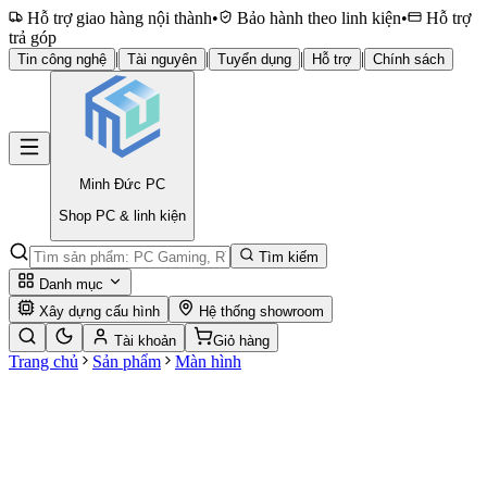
Hỗ trợ giao hàng nội thành
•
Bảo hành theo linh kiện
•
Hỗ trợ
trả góp
|
|
|
|
Tin công nghệ
Tài nguyên
Tuyển dụng
Hỗ trợ
Chính sách
Minh Đức
PC
Shop PC & linh kiện
Tìm kiếm
Danh mục
Xây dựng cấu hình
Hệ thống showroom
Tài khoản
Giỏ hàng
Trang chủ
Sản phẩm
Màn hình