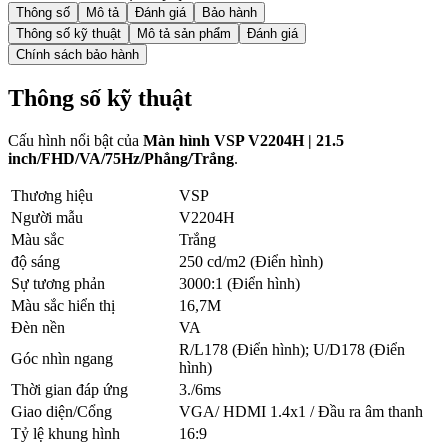
Thông số
Mô tả
Đánh giá
Bảo hành
Thông số kỹ thuật
Mô tả sản phẩm
Đánh giá
Chính sách bảo hành
Thông số kỹ thuật
Cấu hình nổi bật của
Màn hình VSP V2204H | 21.5
inch/FHD/VA/75Hz/Phẳng/Trắng
.
Thương hiệu
VSP
Người mẫu
V2204H
Màu sắc
Trắng
độ sáng
250 cd/m2 (Điển hình)
Sự tương phản
3000:1 (Điển hình)
Màu sắc hiển thị
16,7M
Đèn nền
VA
R/L178 (Điển hình); U/D178 (Điển
Góc nhìn ngang
hình)
Thời gian đáp ứng
3./6ms
Giao diện/Cổng
VGA/ HDMI 1.4x1 / Đầu ra âm thanh
Tỷ lệ khung hình
16:9