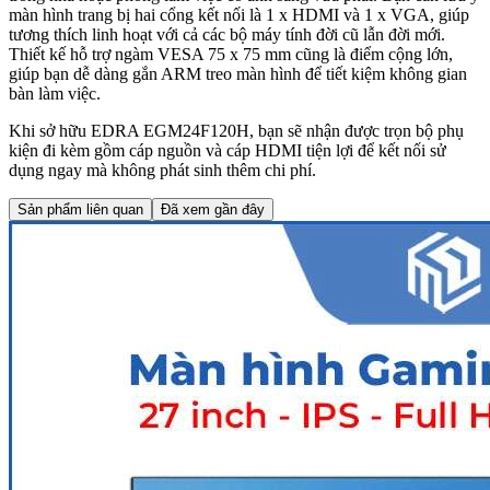
màn hình trang bị hai cổng kết nối là 1 x HDMI và 1 x VGA, giúp
tương thích linh hoạt với cả các bộ máy tính đời cũ lẫn đời mới.
Thiết kế hỗ trợ ngàm VESA 75 x 75 mm cũng là điểm cộng lớn,
giúp bạn dễ dàng gắn ARM treo màn hình để tiết kiệm không gian
bàn làm việc.
Khi sở hữu EDRA EGM24F120H, bạn sẽ nhận được trọn bộ phụ
kiện đi kèm gồm cáp nguồn và cáp HDMI tiện lợi để kết nối sử
dụng ngay mà không phát sinh thêm chi phí.
Sản phẩm liên quan
Đã xem gần đây