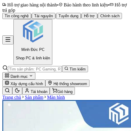
Hỗ trợ giao hàng nội thành
•
Bảo hành theo linh kiện
•
Hỗ trợ
trả góp
|
|
|
|
Tin công nghệ
Tài nguyên
Tuyển dụng
Hỗ trợ
Chính sách
Minh Đức
PC
Shop PC & linh kiện
Tìm kiếm
Danh mục
Xây dựng cấu hình
Hệ thống showroom
Tài khoản
Giỏ hàng
Trang chủ
Sản phẩm
Màn hình