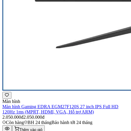
Màn hình
Màn hình Gaming EDRA EGM27F120S 27 inch IPS Full HD
120Hz 1ms (MPRT, HDMI, VGA, Hỗ trợ ARM)
2.050.000đ
2.050.000đ
Còn hàng
BH 24 tháng
Bảo hành tới 24 tháng
Thêm vào giỏ