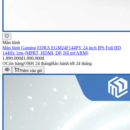
Màn hình
Màn hình Gaming EDRA EGM24F144PV 24 inch IPS Full HD
144Hz 1ms (MPRT, HDMI, DP, Hỗ trợ ARM)
1.890.000đ
1.890.000đ
Còn hàng
BH 24 tháng
Bảo hành tới 24 tháng
Thêm vào giỏ