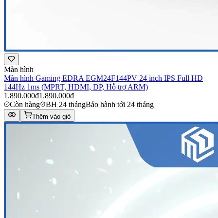
Màn hình
Màn hình Gaming EDRA EGM24F144PV 24 inch IPS Full HD
144Hz 1ms (MPRT, HDMI, DP, Hỗ trợ ARM)
1.890.000đ
1.890.000đ
Còn hàng
BH 24 tháng
Bảo hành tới 24 tháng
Thêm vào giỏ