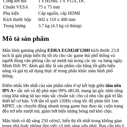
Cổng kết nối
1 x HDMI, 1 x VGA, DC
Chuẩn VESA
75 x 75 mm
Phụ kiện
Cáp nguồn, cáp HDMI
Kích thước hộp
602 x 110 x 400 mm
Trọng lượng
3.7 kg (4.3 kg cả thùng)
Mô tả sản phẩm
Màn hình gaming phẳng
EDRA EGM24F120H
kích thước 23.8
inch là giải pháp hiển thị tối ưu cho các game thủ phổ thông và
người dùng văn phòng cần sự mượt mà trong các tác vụ hàng ngày.
Minh Đức PC đánh giá đây là sản phẩm cân bằng tốt giữa hiệu
năng và giá trị sử dụng thực tế trong phân khúc màn hình phổ
thông.
Điểm nhấn lớn nhất của sản phẩm nằm ở sự kết hợp giữa
tấm nền
IPS A+
sắc nét và độ phủ màu 99% sRGB, mang lại góc nhìn rộng
cùng khả năng tái tạo màu sắc chuẩn xác cho cả nhu cầu giải trí lẫn
thiết kế cơ bản. Với tần số quét 120Hz cùng tốc độ phản hồi 1ms
MPRT, các chuyển động nhanh trong game hay thao tác cuộn trang
đều trở nên mượt mà, giảm bớt hiện tượng bóng mờ khó chịu.
Màn hình có độ sáng 250 cd/m2, hiển thị tốt nhất trong không gian
trong nhà hoặc phòng làm việc có ánh sáng vừa phải. Bạn cần lưu ý