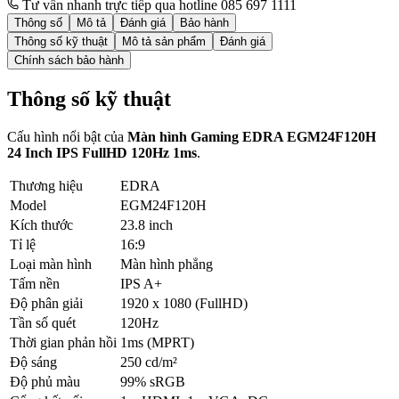
Tư vấn nhanh trực tiếp qua hotline 085 697 1111
Thông số
Mô tả
Đánh giá
Bảo hành
Thông số kỹ thuật
Mô tả sản phẩm
Đánh giá
Chính sách bảo hành
Thông số kỹ thuật
Cấu hình nổi bật của
Màn hình Gaming EDRA EGM24F120H
24 Inch IPS FullHD 120Hz 1ms
.
Thương hiệu
EDRA
Model
EGM24F120H
Kích thước
23.8 inch
Tỉ lệ
16:9
Loại màn hình
Màn hình phẳng
Tấm nền
IPS A+
Độ phân giải
1920 x 1080 (FullHD)
Tần số quét
120Hz
Thời gian phản hồi
1ms (MPRT)
Độ sáng
250 cd/m²
Độ phủ màu
99% sRGB