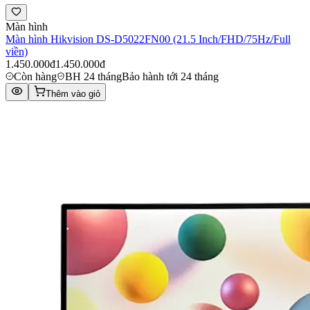
Màn hình
Màn hình Hikvision DS-D5022FN00 (21.5 Inch/FHD/75Hz/Full
viền)
1.450.000đ
1.450.000đ
Còn hàng
BH 24 tháng
Bảo hành tới 24 tháng
Thêm vào giỏ