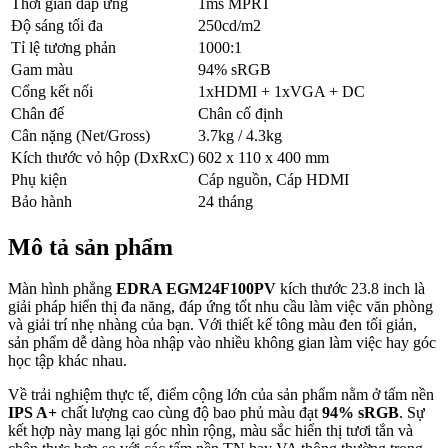
Thời gian đáp ứng
1ms MPRT
Độ sáng tối đa
250cd/m2
Tỉ lệ tương phản
1000:1
Gam màu
94% sRGB
Cổng kết nối
1xHDMI + 1xVGA + DC
Chân đế
Chân cố định
Cân nặng (Net/Gross)
3.7kg / 4.3kg
Kích thước vỏ hộp (DxRxC)
602 x 110 x 400 mm
Phụ kiện
Cáp nguồn, Cáp HDMI
Bảo hành
24 tháng
Mô tả sản phẩm
Màn hình phẳng
EDRA EGM24F100PV
kích thước 23.8 inch là
giải pháp hiển thị đa năng, đáp ứng tốt nhu cầu làm việc văn phòng
và giải trí nhẹ nhàng của bạn. Với thiết kế tông màu đen tối giản,
sản phẩm dễ dàng hòa nhập vào nhiều không gian làm việc hay góc
học tập khác nhau.
Về trải nghiệm thực tế, điểm cộng lớn của sản phẩm nằm ở tấm nền
IPS A+
chất lượng cao cùng độ bao phủ màu đạt
94% sRGB
. Sự
kết hợp này mang lại góc nhìn rộng, màu sắc hiển thị tươi tắn và