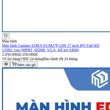
Màn hình
Màn hình Gaming EDRA EGM27F120S 27 inch IPS Full HD
120Hz 1ms (MPRT, HDMI, VGA, Hỗ trợ ARM)
2.050.000đ
2.050.000đ
Còn hàng
BH 24 tháng
Bảo hành tới 24 tháng
Thêm vào giỏ