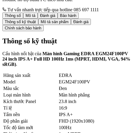
Tư vấn nhanh trực tiếp qua hotline 085 697 1111
Thông số
Mô tả
Đánh giá
Bảo hành
Thông số kỹ thuật
Mô tả sản phẩm
Đánh giá
Chính sách bảo hành
Thông số kỹ thuật
Cấu hình nổi bật của
Màn hình Gaming EDRA EGM24F100PV
24 inch IPS A+ Full HD 100Hz 1ms (MPRT, HDMI, VGA, 94%
sRGB)
.
Hãng sản xuất
EDRA
Model
EGM24F100PV
Màu sắc
Đen
Loại màn hình
Màn hình phẳng
Kích thước Panel
23.8 inch
Tỉ lệ
16:9
Tấm nền
IPS A+
Độ phân giải
FHD (1920x1080)
Tốc độ làm mới
100Hz