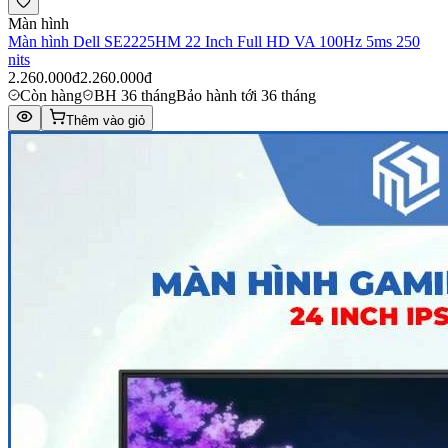
Màn hình
Màn hình Dell SE2225HM 22 Inch Full HD VA 100Hz 5ms 250
nits
2.260.000đ
2.260.000đ
Còn hàng
BH 36 tháng
Bảo hành tới 36 tháng
Thêm vào giỏ