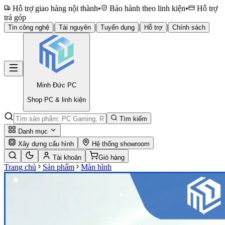
Hỗ trợ giao hàng nội thành
•
Bảo hành theo linh kiện
•
Hỗ trợ
trả góp
|
|
|
|
Tin công nghệ
Tài nguyên
Tuyển dụng
Hỗ trợ
Chính sách
Minh Đức
PC
Shop PC & linh kiện
Tìm kiếm
Danh mục
Xây dựng cấu hình
Hệ thống showroom
Tài khoản
Giỏ hàng
Trang chủ
Sản phẩm
Màn hình