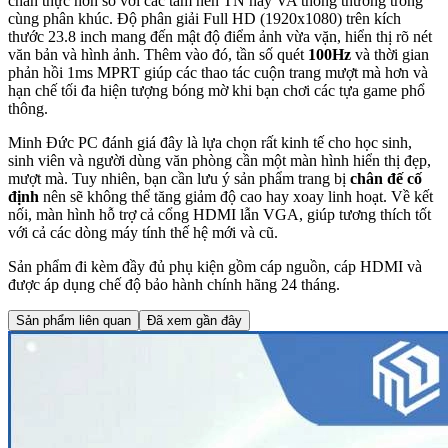
chân thực hơn so với các tấm nền TN hay VA thông thường trong
cùng phân khúc. Độ phân giải Full HD (1920x1080) trên kích
thước 23.8 inch mang đến mật độ điểm ảnh vừa vặn, hiển thị rõ nét
văn bản và hình ảnh. Thêm vào đó, tần số quét
100Hz
và thời gian
phản hồi 1ms MPRT giúp các thao tác cuộn trang mượt mà hơn và
hạn chế tối đa hiện tượng bóng mờ khi bạn chơi các tựa game phổ
thông.
Minh Đức PC đánh giá đây là lựa chọn rất kinh tế cho học sinh,
sinh viên và người dùng văn phòng cần một màn hình hiển thị đẹp,
mượt mà. Tuy nhiên, bạn cần lưu ý sản phẩm trang bị
chân đế cố
định
nên sẽ không thể tăng giảm độ cao hay xoay linh hoạt. Về kết
nối, màn hình hỗ trợ cả cổng HDMI lẫn VGA, giúp tương thích tốt
với cả các dòng máy tính thế hệ mới và cũ.
Sản phẩm đi kèm đầy đủ phụ kiện gồm cáp nguồn, cáp HDMI và
được áp dụng chế độ bảo hành chính hãng 24 tháng.
Sản phẩm liên quan
Đã xem gần đây