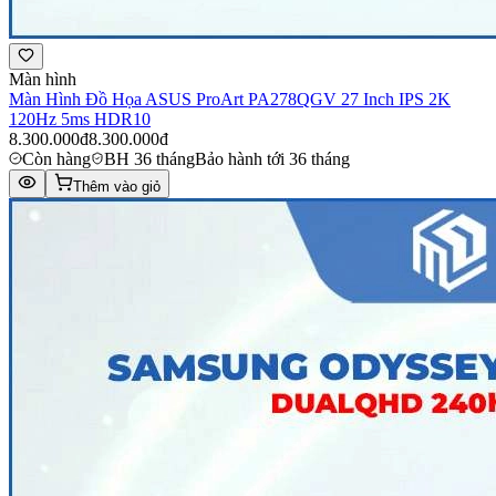
Màn hình
Màn Hình Đồ Họa ASUS ProArt PA278QGV 27 Inch IPS 2K
120Hz 5ms HDR10
8.300.000đ
8.300.000đ
Còn hàng
BH 36 tháng
Bảo hành tới 36 tháng
Thêm vào giỏ