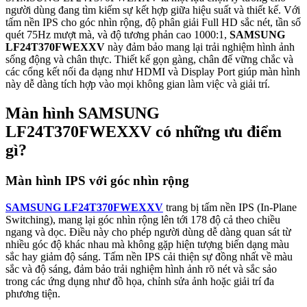
người dùng đang tìm kiếm sự kết hợp giữa hiệu suất và thiết kế. Với
tấm nền IPS cho góc nhìn rộng, độ phân giải Full HD sắc nét, tần số
quét 75Hz mượt mà, và độ tương phản cao 1000:1,
SAMSUNG
LF24T370FWEXXV
này đảm bảo mang lại trải nghiệm hình ảnh
sống động và chân thực. Thiết kế gọn gàng, chân đế vững chắc và
các cổng kết nối đa dạng như HDMI và Display Port giúp màn hình
này dễ dàng tích hợp vào mọi không gian làm việc và giải trí.
Màn hình SAMSUNG
LF24T370FWEXXV có những ưu điểm
gì?
Màn hình IPS với góc nhìn rộng
SAMSUNG LF24T370FWEXXV
trang bị tấm nền IPS (In-Plane
Switching), mang lại góc nhìn rộng lên tới 178 độ cả theo chiều
ngang và dọc. Điều này cho phép người dùng dễ dàng quan sát từ
nhiều góc độ khác nhau mà không gặp hiện tượng biến dạng màu
sắc hay giảm độ sáng. Tấm nền IPS cải thiện sự đồng nhất về màu
sắc và độ sáng, đảm bảo trải nghiệm hình ảnh rõ nét và sắc sảo
trong các ứng dụng như đồ họa, chỉnh sửa ảnh hoặc giải trí đa
phương tiện.