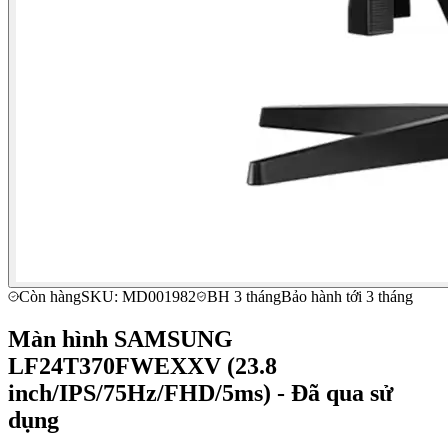
Còn hàng
SKU: MD001982
BH 3 tháng
Bảo hành tới 3 tháng
Màn hình SAMSUNG
LF24T370FWEXXV (23.8
inch/IPS/75Hz/FHD/5ms) - Đã qua sử
dụng