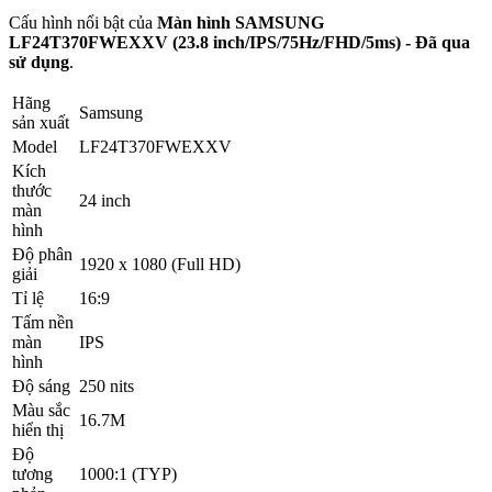
Cấu hình nổi bật của
Màn hình SAMSUNG
LF24T370FWEXXV (23.8 inch/IPS/75Hz/FHD/5ms) - Đã qua
sử dụng
.
Hãng
Samsung
sản xuất
Model
LF24T370FWEXXV
Kích
thước
24 inch
màn
hình
Độ phân
1920 x 1080 (Full HD)
giải
Tỉ lệ
16:9
Tấm nền
màn
IPS
hình
Độ sáng
250 nits
Màu sắc
16.7M
hiển thị
Độ
tương
1000:1 (TYP)