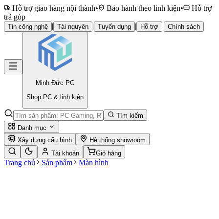
Hỗ trợ giao hàng nội thành
•
Bảo hành theo linh kiện
•
Hỗ trợ
trả góp
|
|
|
|
Tin công nghệ
Tài nguyên
Tuyển dụng
Hỗ trợ
Chính sách
Minh Đức
PC
Shop PC & linh kiện
Tìm kiếm
Danh mục
Xây dựng cấu hình
Hệ thống showroom
Tài khoản
Giỏ hàng
Trang chủ
Sản phẩm
Màn hình