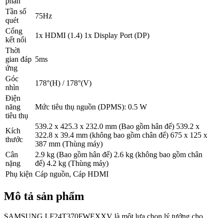
phản
Tần số
75Hz
quét
Cổng
1x HDMI (1.4) 1x Display Port (DP)
kết nối
Thời
gian đáp
5ms
ứng
Góc
178°(H) / 178°(V)
nhìn
Điện
năng
Mức tiêu thụ nguồn (DPMS): 0.5 W
tiêu thụ
539.2 x 425.3 x 232.0 mm (Bao gồm hân đế) 539.2 x
Kích
322.8 x 39.4 mm (không bao gồm chân đế) 675 x 125 x
thước
387 mm (Thùng máy)
Cân
2.9 kg (Bao gồm hân đế) 2.6 kg (không bao gồm chân
nặng
đế) 4.2 kg (Thùng máy)
Phụ kiện
Cáp nguồn, Cáp HDMI
Mô tả sản phẩm
SAMSUNG LF24T370FWEXXV là một lựa chọn lý tưởng cho