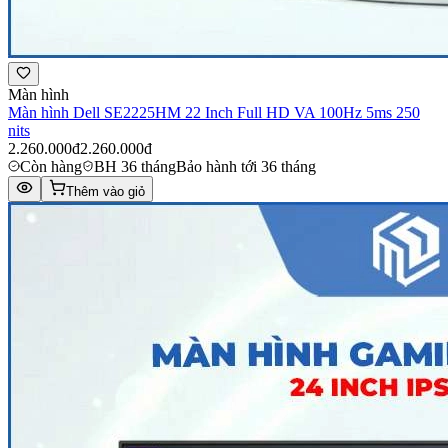
Màn hình
Màn hình Dell SE2225HM 22 Inch Full HD VA 100Hz 5ms 250
nits
2.260.000đ
2.260.000đ
Còn hàng
BH 36 tháng
Bảo hành tới 36 tháng
Thêm vào giỏ