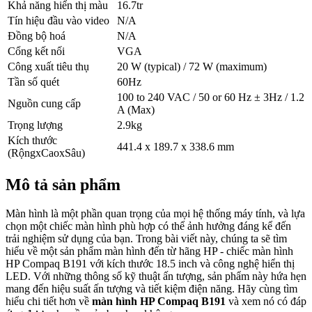
Khả năng hiển thị màu
16.7tr
Tín hiệu đầu vào video
N/A
Đồng bộ hoá
N/A
Cổng kết nối
VGA
Công xuất tiêu thụ
20 W (typical) / 72 W (maximum)
Tần số quét
60Hz
100 to 240 VAC / 50 or 60 Hz ± 3Hz / 1.2
Nguồn cung cấp
A (Max)
Trọng lượng
2.9kg
Kích thước
441.4 x 189.7 x 338.6 mm
(RộngxCaoxSâu)
Mô tả sản phẩm
Màn hình là một phần quan trọng của mọi hệ thống máy tính, và lựa
chọn một chiếc màn hình phù hợp có thể ảnh hưởng đáng kể đến
trải nghiệm sử dụng của bạn. Trong bài viết này, chúng ta sẽ tìm
hiểu về một sản phẩm màn hình đến từ hãng HP - chiếc màn hình
HP Compaq B191 với kích thước 18.5 inch và công nghệ hiển thị
LED. Với những thông số kỹ thuật ấn tượng, sản phẩm này hứa hẹn
mang đến hiệu suất ấn tượng và tiết kiệm điện năng. Hãy cùng tìm
hiểu chi tiết hơn về
màn hình HP Compaq B191
và xem nó có đáp