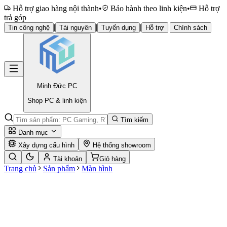
Hỗ trợ giao hàng nội thành
•
Bảo hành theo linh kiện
•
Hỗ trợ
trả góp
|
|
|
|
Tin công nghệ
Tài nguyên
Tuyển dụng
Hỗ trợ
Chính sách
Minh Đức
PC
Shop PC & linh kiện
Tìm kiếm
Danh mục
Xây dựng cấu hình
Hệ thống showroom
Tài khoản
Giỏ hàng
Trang chủ
Sản phẩm
Màn hình