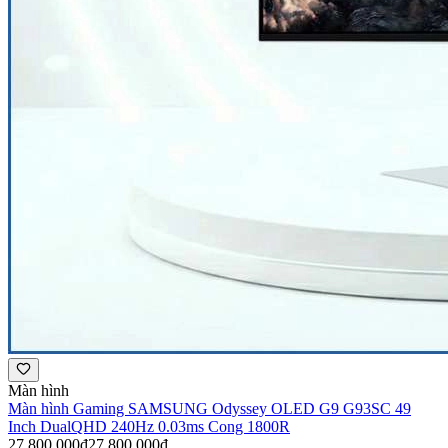
Màn hình
Màn hình Gaming SAMSUNG Odyssey OLED G9 G93SC 49
Inch DualQHD 240Hz 0.03ms Cong 1800R
27.800.000đ
27.800.000đ