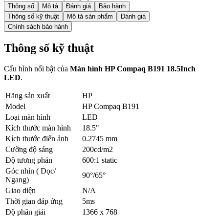
Thông số
Mô tả
Đánh giá
Bảo hành
Thông số kỹ thuật
Mô tả sản phẩm
Đánh giá
Chính sách bảo hành
Thông số kỹ thuật
Cấu hình nổi bật của
Màn hình HP Compaq B191 18.5Inch
LED
.
Hãng sản xuất
HP
Model
HP Compaq B191
Loại màn hình
LED
Kích thước màn hình
18.5"
Kích thước điển ảnh
0.2745 mm
Cường độ sáng
200cd/m2
Độ tương phản
600:1 static
Góc nhìn ( Dọc/
90°/65°
Ngang)
Giao diện
N/A
Thời gian đáp ứng
5ms
Độ phân giải
1366 x 768