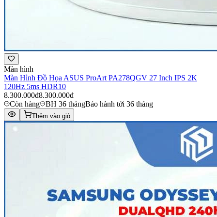
Màn hình
Màn Hình Đồ Họa ASUS ProArt PA278QGV 27 Inch IPS 2K
120Hz 5ms HDR10
8.300.000đ
8.300.000đ
Còn hàng
BH 36 tháng
Bảo hành tới 36 tháng
Thêm vào giỏ