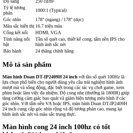
Độ sáng
250 cd/m²
Tỷ lệ tương
1000:1 (Typical)
phản
Góc nhìn
178° (ngang) / 178° (dọc)
Màu sắc hiển thị
16.7 triệu màu
Cổng kết nối
HDMI, VGA
Tính năng nổi
Tần số quét cao, thiết kế cong, tấm nền IPS cho
bật
hình ảnh sắc nét
Bảo hành
24 tháng chính hãng
Mô tả sản phẩm
Màn hình Duan DT-IP2409H 24 inch
với tần số quét 100Hz là
lựa chọn phổ biến cho người dùng yêu cầu trải nghiệm hình ảnh
mượt mà và sống động, đặc biệt trong các tác vụ chơi game, xem
phim hoặc làm việc đa nhiệm. Độ cong nhẹ (thường là 1800R) giúp
tăng cường cảm giác bao quát và giảm hiện tượng méo hình ở các
góc nhìn. Với tấm nền VA hoặc IPS, màn hình Duan DT-IP2409H
24 inch cung cấp góc nhìn rộng và độ tương phản cao, mang lại
hình ảnh sắc nét và màu sắc trung thực.
Màn hình cong 24 inch 100hz có tốt