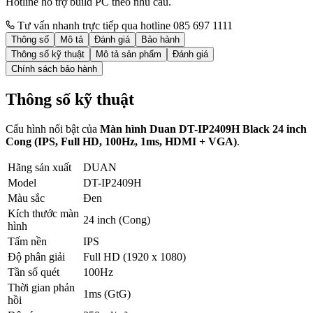
Hotline hỗ trợ build PC theo nhu cầu.
Tư vấn nhanh trực tiếp qua hotline 085 697 1111
Thông số
Mô tả
Đánh giá
Bảo hành
Thông số kỹ thuật
Mô tả sản phẩm
Đánh giá
Chính sách bảo hành
Thông số kỹ thuật
Cấu hình nổi bật của
Màn hình Duan DT-IP2409H Black 24 inch
Cong (IPS, Full HD, 100Hz, 1ms, HDMI + VGA)
.
Hãng sản xuất
DUAN
Model
DT-IP2409H
Màu sắc
Đen
Kích thước màn
24 inch (Cong)
hình
Tấm nền
IPS
Độ phân giải
Full HD (1920 x 1080)
Tần số quét
100Hz
Thời gian phản
1ms (GtG)
hồi