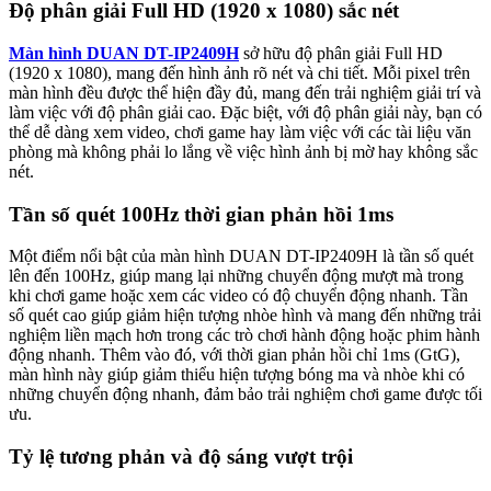
Độ phân giải Full HD (1920 x 1080) sắc nét
Màn hình DUAN DT-IP2409H
sở hữu độ phân giải Full HD
(1920 x 1080), mang đến hình ảnh rõ nét và chi tiết. Mỗi pixel trên
màn hình đều được thể hiện đầy đủ, mang đến trải nghiệm giải trí và
làm việc với độ phân giải cao. Đặc biệt, với độ phân giải này, bạn có
thể dễ dàng xem video, chơi game hay làm việc với các tài liệu văn
phòng mà không phải lo lắng về việc hình ảnh bị mờ hay không sắc
nét.
Tần số quét 100Hz thời gian phản hồi 1ms
Một điểm nổi bật của màn hình DUAN DT-IP2409H là tần số quét
lên đến 100Hz, giúp mang lại những chuyển động mượt mà trong
khi chơi game hoặc xem các video có độ chuyển động nhanh. Tần
số quét cao giúp giảm hiện tượng nhòe hình và mang đến những trải
nghiệm liền mạch hơn trong các trò chơi hành động hoặc phim hành
động nhanh. Thêm vào đó, với thời gian phản hồi chỉ 1ms (GtG),
màn hình này giúp giảm thiểu hiện tượng bóng ma và nhòe khi có
những chuyển động nhanh, đảm bảo trải nghiệm chơi game được tối
ưu.
Tỷ lệ tương phản và độ sáng vượt trội