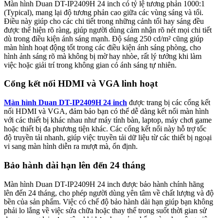
Màn hình Duan DT-IP2409H 24 inch có tỷ lệ tương phản 1000:1
(Typical), mang lại độ tương phản cao giữa các vùng sáng và tối.
Điều này giúp cho các chi tiết trong những cảnh tối hay sáng đều
được thể hiện rõ ràng, giúp người dùng cảm nhận rõ nét mọi chi tiết
dù trong điều kiện ánh sáng mạnh. Độ sáng 250 cd/m² cũng giúp
màn hình hoạt động tốt trong các điều kiện ánh sáng phòng, cho
hình ảnh sáng rõ mà không bị mờ hay nhòe, rất lý tưởng khi làm
việc hoặc giải trí trong không gian có ánh sáng tự nhiên.
Cổng kết nối HDMI và VGA linh hoạt
Màn hình Duan DT-IP2409H 24 inch
được trang bị các cổng kết
nối HDMI và VGA, đảm bảo bạn có thể dễ dàng kết nối màn hình
với các thiết bị khác nhau như máy tính bàn, laptop, máy chơi game
hoặc thiết bị đa phương tiện khác. Các cổng kết nối này hỗ trợ tốc
độ truyền tải nhanh, giúp việc truyền tải dữ liệu từ các thiết bị ngoại
vi sang màn hình diễn ra mượt mà, ổn định.
Bảo hành dài hạn lên đến 24 tháng
Màn hình Duan DT-IP2409H 24 inch được bảo hành chính hãng
lên đến 24 tháng, cho phép người dùng yên tâm về chất lượng và độ
bền của sản phẩm. Việc có chế độ bảo hành dài hạn giúp bạn không
phải lo lắng về việc sửa chữa hoặc thay thế trong suốt thời gian sử