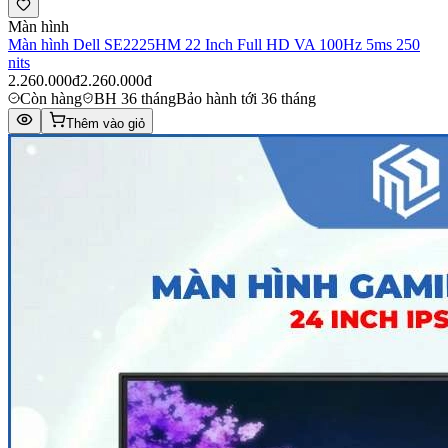
Màn hình
Màn hình Dell SE2225HM 22 Inch Full HD VA 100Hz 5ms 250
nits
2.260.000đ
2.260.000đ
Còn hàng
BH 36 tháng
Bảo hành tới 36 tháng
Thêm vào giỏ