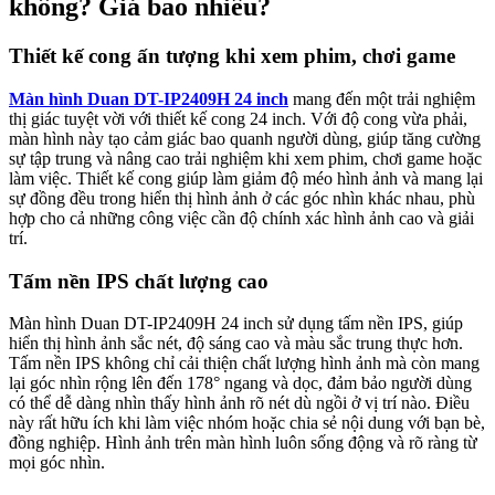
không? Giá bao nhiêu?
Thiết kế cong ấn tượng khi xem phim, chơi game
Màn hình Duan DT-IP2409H 24 inch
mang đến một trải nghiệm
thị giác tuyệt vời với thiết kế cong 24 inch. Với độ cong vừa phải,
màn hình này tạo cảm giác bao quanh người dùng, giúp tăng cường
sự tập trung và nâng cao trải nghiệm khi xem phim, chơi game hoặc
làm việc. Thiết kế cong giúp làm giảm độ méo hình ảnh và mang lại
sự đồng đều trong hiển thị hình ảnh ở các góc nhìn khác nhau, phù
hợp cho cả những công việc cần độ chính xác hình ảnh cao và giải
trí.
Tấm nền IPS chất lượng cao
Màn hình Duan DT-IP2409H 24 inch sử dụng tấm nền IPS, giúp
hiển thị hình ảnh sắc nét, độ sáng cao và màu sắc trung thực hơn.
Tấm nền IPS không chỉ cải thiện chất lượng hình ảnh mà còn mang
lại góc nhìn rộng lên đến 178° ngang và dọc, đảm bảo người dùng
có thể dễ dàng nhìn thấy hình ảnh rõ nét dù ngồi ở vị trí nào. Điều
này rất hữu ích khi làm việc nhóm hoặc chia sẻ nội dung với bạn bè,
đồng nghiệp. Hình ảnh trên màn hình luôn sống động và rõ ràng từ
mọi góc nhìn.