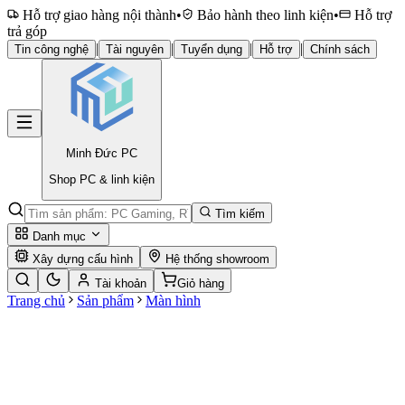
Hỗ trợ giao hàng nội thành
•
Bảo hành theo linh kiện
•
Hỗ trợ
trả góp
|
|
|
|
Tin công nghệ
Tài nguyên
Tuyển dụng
Hỗ trợ
Chính sách
Minh Đức
PC
Shop PC & linh kiện
Tìm kiếm
Danh mục
Xây dựng cấu hình
Hệ thống showroom
Tài khoản
Giỏ hàng
Trang chủ
Sản phẩm
Màn hình