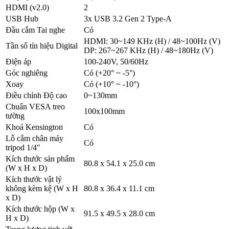
HDMI (v2.0)
2
USB Hub
3x USB 3.2 Gen 2 Type-A
Đầu cắm Tai nghe
Có
HDMI: 30~149 KHz (H) / 48~100Hz (V)
Tần số tín hiệu Digital
DP: 267~267 KHz (H) / 48~180Hz (V)
Điện áp
100-240V, 50/60Hz
Góc nghiêng
Có (+20° ~ -5°)
Xoay
Có (+10° ~ -10°)
Điều chỉnh Độ cao
0~130mm
Chuẩn VESA treo
100x100mm
tường
Khoá Kensington
Có
Lỗ cắm chân máy
Có
tripod 1/4"
Kích thước sản phẩm
80.8 x 54.1 x 25.0 cm
(W x H x D)
Kích thước vật lý
không kèm kệ (W x H
80.8 x 36.4 x 11.1 cm
x D)
Kích thước hộp (W x
91.5 x 49.5 x 28.0 cm
H x D)