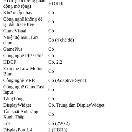
HDR (Dải tương phản
HDR10
động mở rộng)
Khử nhấp nháy
Có
Công nghệ không để
Có
lại dấu trace free
GameVisual
Có
Nhiệt độ màu. Lựa
Có (4 chế độ)
chọn
GamePlus
Có
Công nghệ PIP / PbP
Có
HDCP
Có, 2.2
Extreme Low Motion
Có
Blur
Công nghệ VRR
Có (Adaptive-Sync)
Công nghệ GameFast
Có
Input
Tăng bóng
Có
DisplayWidget
Có, Trung tâm DisplayWidget
Tần suất Ánh sáng
Có
Xanh Thấp
Loa
Có (2Wx2)
DisplayPort 1.4
2 (HBR3)