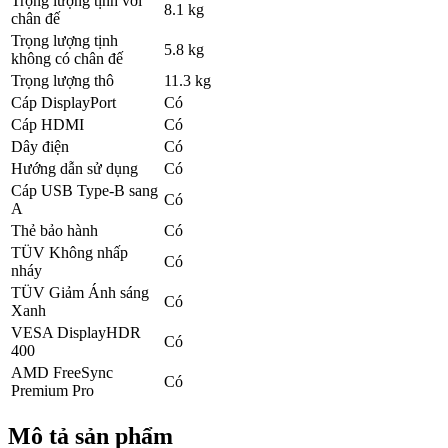
Trọng lượng tịnh với
8.1 kg
chân đế
Trọng lượng tịnh
5.8 kg
không có chân đế
Trọng lượng thô
11.3 kg
Cáp DisplayPort
Có
Cáp HDMI
Có
Dây điện
Có
Hướng dẫn sử dụng
Có
Cáp USB Type-B sang
Có
A
Thẻ bảo hành
Có
TÜV Không nhấp
Có
nháy
TÜV Giảm Ánh sáng
Có
Xanh
VESA DisplayHDR
Có
400
AMD FreeSync
Có
Premium Pro
Mô tả sản phẩm