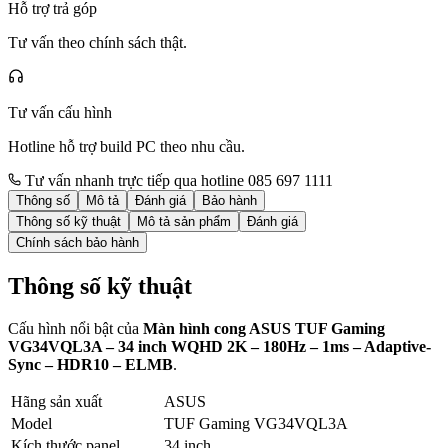
Hỗ trợ trả góp
Tư vấn theo chính sách thật.
Tư vấn cấu hình
Hotline hỗ trợ build PC theo nhu cầu.
Tư vấn nhanh trực tiếp qua hotline 085 697 1111
Thông số
Mô tả
Đánh giá
Bảo hành
Thông số kỹ thuật
Mô tả sản phẩm
Đánh giá
Chính sách bảo hành
Thông số kỹ thuật
Cấu hình nổi bật của
Màn hình cong ASUS TUF Gaming
VG34VQL3A – 34 inch WQHD 2K – 180Hz – 1ms – Adaptive-
Sync – HDR10 – ELMB
.
Hãng sản xuất
ASUS
Model
TUF Gaming VG34VQL3A
Kích thước panel
34 inch