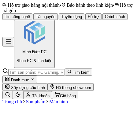
Hỗ trợ giao hàng nội thành
•
Bảo hành theo linh kiện
•
Hỗ trợ
trả góp
|
|
|
|
Tin công nghệ
Tài nguyên
Tuyển dụng
Hỗ trợ
Chính sách
Minh Đức
PC
Shop PC & linh kiện
Tìm kiếm
Danh mục
Xây dựng cấu hình
Hệ thống showroom
Tài khoản
Giỏ hàng
Trang chủ
Sản phẩm
Màn hình