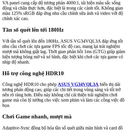
VA panel cung cấp độ tương phản 4000:1, tái hiện màu sắc sống
động và chân thực hơn, đặc biệt là trong các cảnh tối. Không gian
màu 125% sRGB đáp ứng nhu cầu chỉnh sửa ảnh và video với độ
chính xác cao.
Tần số quét lên tới 180Hz
Với tần số quét lên đến 180Hz, ASUS VG34VQL3A đáp ứng tốt
nhu cầu chơi các tựa game FPS tốc độ cao, mang lại trải nghiệm
mượt mà không giật lag. Thời gian phản hồi 1ms (GTG) giúp giảm
hiện tượng bóng mờ và xé hình, đặc biệt khi chơi các tựa game có
nhịp độ nhanh.
Hỗ trợ công nghệ HDR10
Công nghệ HDR10 cho phép
ASUS VG34VQL3A
hiển thị dải
tương phản động cao, giúp các chi tiết trong vùng sáng và tối trở
nên rõ ràng hơn. Điều này không chỉ cải thiện trải nghiệm chơi
game mà còn lý tưởng cho việc xem phim và làm các công việc đồ
họa.
Chơi Game nhanh, mượt mà
Adaptive-Sync đồng bộ hóa tần số quét giữa màn hình và card đồ