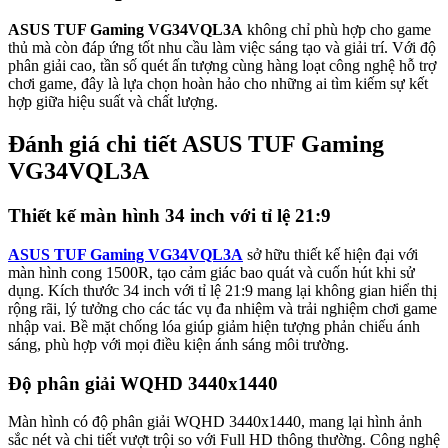
ASUS TUF Gaming VG34VQL3A
không chỉ phù hợp cho game
thủ mà còn đáp ứng tốt nhu cầu làm việc sáng tạo và giải trí. Với độ
phân giải cao, tần số quét ấn tượng cùng hàng loạt công nghệ hỗ trợ
chơi game, đây là lựa chọn hoàn hảo cho những ai tìm kiếm sự kết
hợp giữa hiệu suất và chất lượng.
Đánh giá chi tiết ASUS TUF Gaming
VG34VQL3A
Thiết kế màn hình 34 inch với tỉ lệ 21:9
ASUS TUF Gaming VG34VQL3A
sở hữu thiết kế hiện đại với
màn hình cong 1500R, tạo cảm giác bao quát và cuốn hút khi sử
dụng. Kích thước 34 inch với tỉ lệ 21:9 mang lại không gian hiển thị
rộng rãi, lý tưởng cho các tác vụ đa nhiệm và trải nghiệm chơi game
nhập vai. Bề mặt chống lóa giúp giảm hiện tượng phản chiếu ánh
sáng, phù hợp với mọi điều kiện ánh sáng môi trường.
Độ phân giải WQHD 3440x1440
Màn hình có độ phân giải WQHD 3440x1440, mang lại hình ảnh
sắc nét và chi tiết vượt trội so với Full HD thông thường. Công nghệ