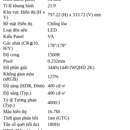
Tỉ lệ khung hình
21:9
Khu vực Hiển thị (H x
797.22 (H) x 333.72 (V) mm
V)
Bề mặt Hiển thị
Chống lóa
Loại đèn nền
LED
Kiểu Panel
VA
Góc nhìn (CR≧10,
178°/178°
H/V)
Độ cong
1500R
Pixel
0.232mm
Độ phân giải
3440x1440 (WQHD 2K)
Không gian màu
125%
(sRGB)
Độ sáng (HDR, Đỉnh)
400 cd/㎡
Độ sáng (Typ.)
400 cd/㎡
Tỷ lệ Tương phản
4000:1
(Typ.)
Màu hiển thị
16.7M
Thời gian phản hồi
1ms (GTG)
Tần số quét (tối đa)
180Hz