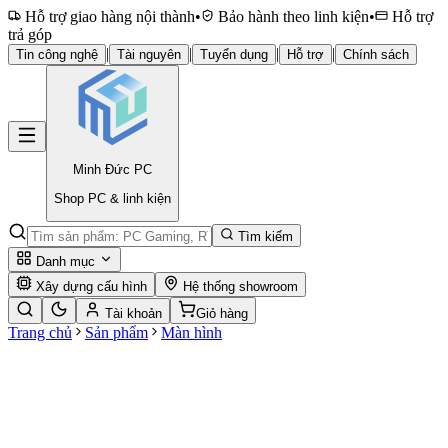
Hỗ trợ giao hàng nội thành
•
Bảo hành theo linh kiện
•
Hỗ trợ
trả góp
|
|
|
|
Tin công nghệ
Tài nguyên
Tuyển dụng
Hỗ trợ
Chính sách
Minh Đức
PC
Shop PC & linh kiện
Tìm kiếm
Danh mục
Xây dựng cấu hình
Hệ thống showroom
Tài khoản
Giỏ hàng
Trang chủ
Sản phẩm
Màn hình