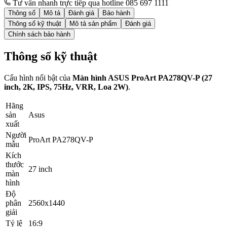
Tư vấn nhanh trực tiếp qua hotline 085 697 1111
Thông số
Mô tả
Đánh giá
Bảo hành
Thông số kỹ thuật
Mô tả sản phẩm
Đánh giá
Chính sách bảo hành
Thông số kỹ thuật
Cấu hình nổi bật của
Màn hình ASUS ProArt PA278QV-P (27
inch, 2K, IPS, 75Hz, VRR, Loa 2W)
.
Hãng
sản
Asus
xuất
Người
ProArt PA278QV-P
mẫu
Kích
thước
27 inch
màn
hình
Độ
phân
2560x1440
giải
Tỷ lệ
16:9