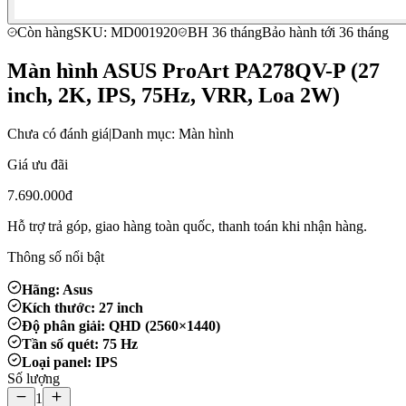
Còn hàng
SKU: MD001920
BH 36 tháng
Bảo hành tới 36 tháng
Màn hình ASUS ProArt PA278QV-P (27
inch, 2K, IPS, 75Hz, VRR, Loa 2W)
Chưa có đánh giá
|
Danh mục: Màn hình
Giá ưu đãi
7.690.000đ
Hỗ trợ trả góp, giao hàng toàn quốc, thanh toán khi nhận hàng.
Thông số nổi bật
Hãng: Asus
Kích thước: 27 inch
Độ phân giải: QHD (2560×1440)
Tần số quét: 75 Hz
Loại panel: IPS
Số lượng
1