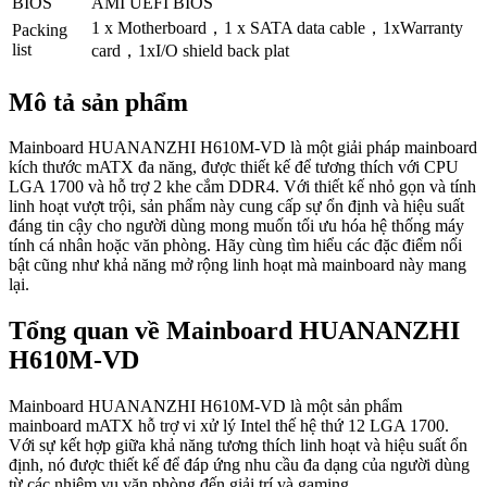
BIOS
AMI UEFI BIOS
1 x Motherboard，1 x SATA data cable，1xWarranty
Packing
list
card，1xI/O shield back plat
Mô tả sản phẩm
Mainboard HUANANZHI H610M-VD là một giải pháp mainboard
kích thước mATX đa năng, được thiết kế để tương thích với CPU
LGA 1700 và hỗ trợ 2 khe cắm DDR4. Với thiết kế nhỏ gọn và tính
linh hoạt vượt trội, sản phẩm này cung cấp sự ổn định và hiệu suất
đáng tin cậy cho người dùng mong muốn tối ưu hóa hệ thống máy
tính cá nhân hoặc văn phòng. Hãy cùng tìm hiểu các đặc điểm nổi
bật cũng như khả năng mở rộng linh hoạt mà mainboard này mang
lại.
Tổng quan về Mainboard HUANANZHI
H610M-VD
Mainboard HUANANZHI H610M-VD là một sản phẩm
mainboard mATX hỗ trợ vi xử lý Intel thế hệ thứ 12 LGA 1700.
Với sự kết hợp giữa khả năng tương thích linh hoạt và hiệu suất ổn
định, nó được thiết kế để đáp ứng nhu cầu đa dạng của người dùng
từ các nhiệm vụ văn phòng đến giải trí và gaming.