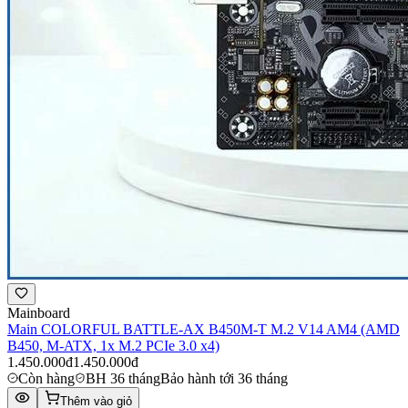
Mainboard
Main COLORFUL BATTLE-AX B450M-T M.2 V14 AM4 (AMD
B450, M-ATX, 1x M.2 PCIe 3.0 x4)
1.450.000đ
1.450.000đ
Còn hàng
BH 36 tháng
Bảo hành tới 36 tháng
Thêm vào giỏ