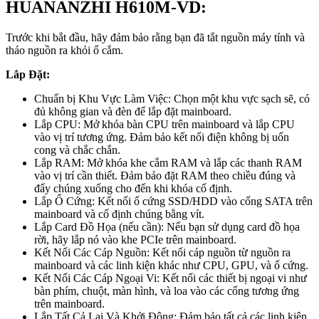
HUANANZHI H610M-VD:
Trước khi bắt đầu, hãy đảm bảo rằng bạn đã tắt nguồn máy tính và
tháo nguồn ra khỏi ổ cắm.
Lắp Đặt:
Chuẩn bị Khu Vực Làm Việc: Chọn một khu vực sạch sẽ, có
đủ không gian và đèn để lắp đặt mainboard.
Lắp CPU: Mở khóa bàn CPU trên mainboard và lắp CPU
vào vị trí tương ứng. Đảm bảo kết nối điện không bị uốn
cong và chắc chắn.
Lắp RAM: Mở khóa khe cắm RAM và lắp các thanh RAM
vào vị trí cần thiết. Đảm bảo đặt RAM theo chiều đúng và
đẩy chúng xuống cho đến khi khóa cố định.
Lắp Ổ Cứng: Kết nối ổ cứng SSD/HDD vào cổng SATA trên
mainboard và cố định chúng bằng vít.
Lắp Card Đồ Họa (nếu cần): Nếu bạn sử dụng card đồ họa
rời, hãy lắp nó vào khe PCIe trên mainboard.
Kết Nối Các Cáp Nguồn: Kết nối cáp nguồn từ nguồn ra
mainboard và các linh kiện khác như CPU, GPU, và ổ cứng.
Kết Nối Các Cáp Ngoại Vi: Kết nối các thiết bị ngoại vi như
bàn phím, chuột, màn hình, và loa vào các cổng tương ứng
trên mainboard.
Lắp Tất Cả Lại Và Khởi Động: Đảm bảo tất cả các linh kiện