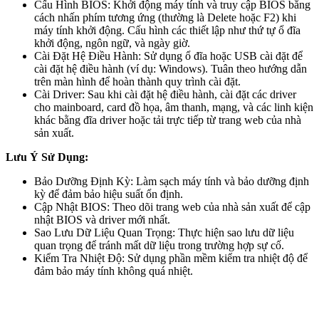
Cấu Hình BIOS: Khởi động máy tính và truy cập BIOS bằng
cách nhấn phím tương ứng (thường là Delete hoặc F2) khi
máy tính khởi động. Cấu hình các thiết lập như thứ tự ổ đĩa
khởi động, ngôn ngữ, và ngày giờ.
Cài Đặt Hệ Điều Hành: Sử dụng ổ đĩa hoặc USB cài đặt để
cài đặt hệ điều hành (ví dụ: Windows). Tuân theo hướng dẫn
trên màn hình để hoàn thành quy trình cài đặt.
Cài Driver: Sau khi cài đặt hệ điều hành, cài đặt các driver
cho mainboard, card đồ họa, âm thanh, mạng, và các linh kiện
khác bằng đĩa driver hoặc tải trực tiếp từ trang web của nhà
sản xuất.
Lưu Ý Sử Dụng:
Bảo Dưỡng Định Kỳ: Làm sạch máy tính và bảo dưỡng định
kỳ để đảm bảo hiệu suất ổn định.
Cập Nhật BIOS: Theo dõi trang web của nhà sản xuất để cập
nhật BIOS và driver mới nhất.
Sao Lưu Dữ Liệu Quan Trọng: Thực hiện sao lưu dữ liệu
quan trọng để tránh mất dữ liệu trong trường hợp sự cố.
Kiểm Tra Nhiệt Độ: Sử dụng phần mềm kiểm tra nhiệt độ để
đảm bảo máy tính không quá nhiệt.