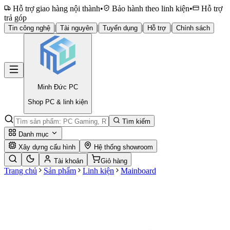
Hỗ trợ giao hàng nội thành
•
Bảo hành theo linh kiện
•
Hỗ trợ
trả góp
|
|
|
|
Tin công nghệ
Tài nguyên
Tuyển dụng
Hỗ trợ
Chính sách
Minh Đức
PC
Shop PC & linh kiện
Tìm kiếm
Danh mục
Xây dựng cấu hình
Hệ thống showroom
Tài khoản
Giỏ hàng
Trang chủ
Sản phẩm
Linh kiện
Mainboard