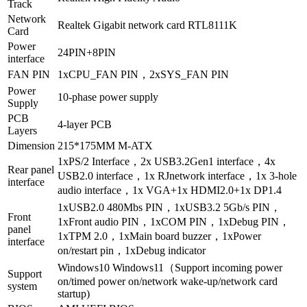
Track
Network
Realtek Gigabit network card RTL8111K
Card
Power
24PIN+8PIN
interface
FAN PIN
1xCPU_FAN PIN，2xSYS_FAN PIN
Power
10-phase power supply
Supply
PCB
4-layer PCB
Layers
Dimension
215*175MM M-ATX
1xPS/2 Interface，2x USB3.2Gen1 interface，4x
Rear panel
USB2.0 interface，1x RJnetwork interface，1x 3-hole
interface
audio interface，1x VGA+1x HDMI2.0+1x DP1.4
1xUSB2.0 480Mbs PIN，1xUSB3.2 5Gb/s PIN，
Front
1xFront audio PIN，1xCOM PIN，1xDebug PIN，
panel
1xTPM 2.0，1xMain board buzzer，1xPower
interface
on/restart pin，1xDebug indicator
Windows10 Windows11（Support incoming power
Support
on/timed power on/network wake-up/network card
system
startup)