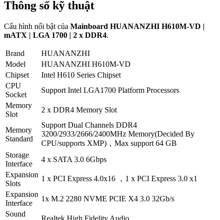
Thông số kỹ thuật
Cấu hình nổi bật của
Mainboard HUANANZHI H610M-VD |
mATX | LGA 1700 | 2 x DDR4
.
Brand
HUANANZHI
Model
HUANANZHI H610M-VD
Chipset
Intel H610 Series Chipset
CPU
Support Intel LGA1700 Platform Processors
Socket
Memory
2 x DDR4 Memory Slot
Slot
Support Dual Channels DDR4
Memory
3200/2933/2666/2400MHz Memory(Decided By
Standard
CPU/supports XMP)，Max support 64 GB
Storage
4 x SATA 3.0 6Gbps
Interface
Expansion
1 x PCI Express 4.0x16 ，1 x PCI Express 3.0 x1
Slots
Expansion
1x M.2 2280 NVME PCIE X4 3.0 32Gb/s
Interface
Sound
Realtek High Fidelity Audio