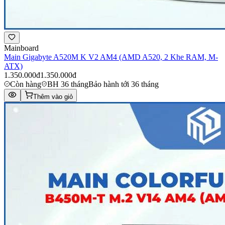
Mainboard
Main Gigabyte A520M K V2 AM4 (AMD A520, 2 Khe RAM, M-
ATX)
1.350.000đ
1.350.000đ
Còn hàng
BH 36 tháng
Bảo hành tới 36 tháng
Thêm vào giỏ