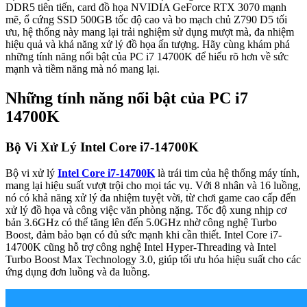
DDR5 tiên tiến, card đồ họa NVIDIA GeForce RTX 3070 mạnh
mẽ, ổ cứng SSD 500GB tốc độ cao và bo mạch chủ Z790 D5 tối
ưu, hệ thống này mang lại trải nghiệm sử dụng mượt mà, đa nhiệm
hiệu quả và khả năng xử lý đồ họa ấn tượng. Hãy cùng khám phá
những tính năng nổi bật của PC i7 14700K để hiểu rõ hơn về sức
mạnh và tiềm năng mà nó mang lại.
Những tính năng nổi bật của PC i7
14700K
Bộ Vi Xử Lý Intel Core i7-14700K
Bộ vi xử lý
Intel Core i7-14700K
là trái tim của hệ thống máy tính,
mang lại hiệu suất vượt trội cho mọi tác vụ. Với 8 nhân và 16 luồng,
nó có khả năng xử lý đa nhiệm tuyệt vời, từ chơi game cao cấp đến
xử lý đồ họa và công việc văn phòng nặng. Tốc độ xung nhịp cơ
bản 3.6GHz có thể tăng lên đến 5.0GHz nhờ công nghệ Turbo
Boost, đảm bảo bạn có đủ sức mạnh khi cần thiết. Intel Core i7-
14700K cũng hỗ trợ công nghệ Intel Hyper-Threading và Intel
Turbo Boost Max Technology 3.0, giúp tối ưu hóa hiệu suất cho các
ứng dụng đơn luồng và đa luồng.