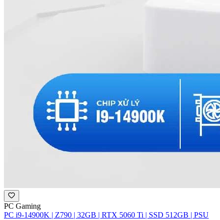
PC Gaming
PC i9-14900K | Z790 | 32GB | RTX 5060 Ti | SSD 512GB | PSU