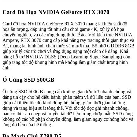
Card Đồ Họa NVIDIA GeForce RTX 3070
Card đồ họa NVIDIA GeForce RTX 3070 mang lại hiệu suất đồ
họa ấn tượng, đáp ứng tốt nhu cầu chơi game 4K, xử lý đồ họa
chuyên nghiệp, và các ứng dụng thực tế ảo. Với kiến trúc NVIDIA
Ampere, RTX 3070 cung cấp khả năng ray tracing thời gian thực và
AI, mang lại hình ảnh chân thực và mượt mà. Bộ nhớ GDDR6 8GB
giúp xử lý các trò chơi và ứng dụng nặng một cách dễ dàng. Khả
năng hỗ trợ NVIDIA DLSS (Deep Learning Super Sampling) còn
giúp tăng tốc độ khung hình mà không làm giảm chất lượng hình
ảnh.
Ổ Cứng SSD 500GB
Ổ cứng SSD 500GB cung cấp không gian lưu trữ nhanh chóng và
đáng tin cậy cho hệ điều hành, phần mềm và dữ liệu của bạn. SSD
giúp cải thiện tốc độ khởi động hệ thống, giảm thời gian tải ứng
dụng và tăng hiệu suất tổng thể. Với tốc độ đọc ghi nhanh chóng,
bạn có thể sao chép và truyền tải dữ liệu trong chớp mắt. SSD cũng
không có các bộ phận chuyển động, làm giảm nguy cơ hỏng hóc và
tăng độ bền của hệ thống.
Bo Mạch Chủ Z790 D5