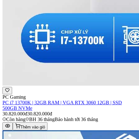
PC Gaming
PC i7 13700K | 32GB RAM | VGA RTX 3060 12GB | SSD
500GB NVMe
30.820.000đ
30.820.000đ
Còn hàng
BH 36 tháng
Bảo hành tới 36 tháng
Thêm vào giỏ