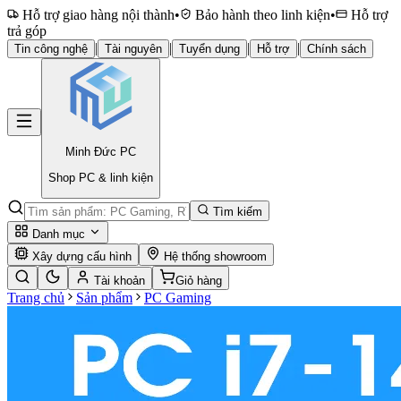
Hỗ trợ giao hàng nội thành
•
Bảo hành theo linh kiện
•
Hỗ trợ
trả góp
|
|
|
|
Tin công nghệ
Tài nguyên
Tuyển dụng
Hỗ trợ
Chính sách
Minh Đức
PC
Shop PC & linh kiện
Tìm kiếm
Danh mục
Xây dựng cấu hình
Hệ thống showroom
Tài khoản
Giỏ hàng
Trang chủ
Sản phẩm
PC Gaming