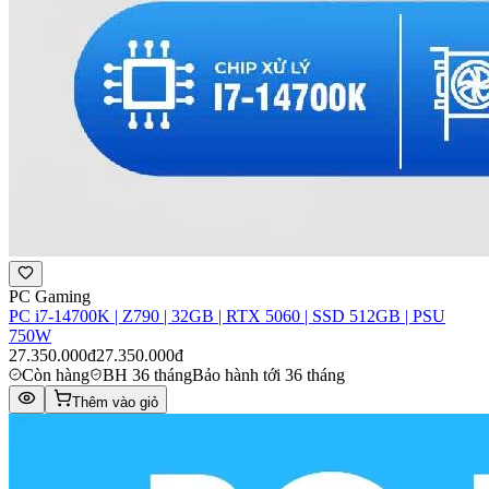
PC Gaming
PC i7-14700K | Z790 | 32GB | RTX 5060 | SSD 512GB | PSU
750W
27.350.000đ
27.350.000đ
Còn hàng
BH 36 tháng
Bảo hành tới 36 tháng
Thêm vào giỏ