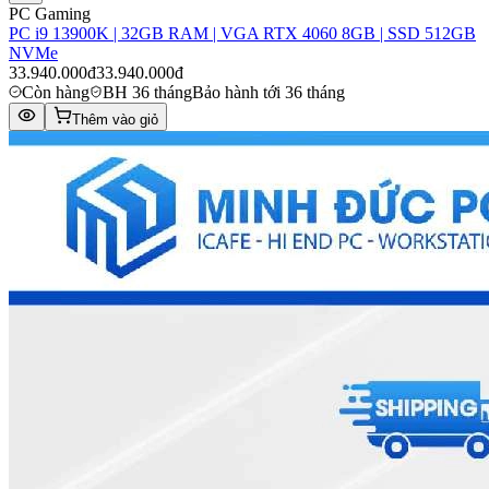
PC Gaming
PC i9 13900K | 32GB RAM | VGA RTX 4060 8GB | SSD 512GB
NVMe
33.940.000đ
33.940.000đ
Còn hàng
BH 36 tháng
Bảo hành tới 36 tháng
Thêm vào giỏ