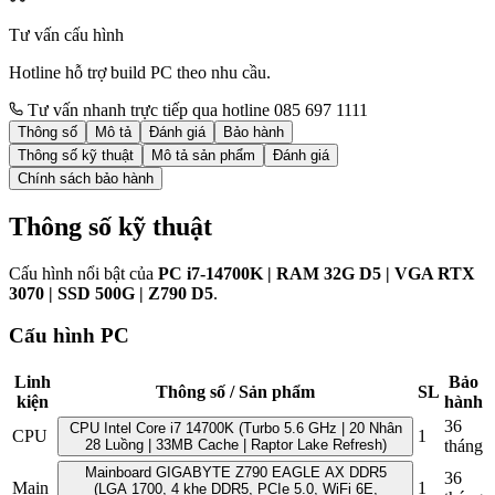
Tư vấn cấu hình
Hotline hỗ trợ build PC theo nhu cầu.
Tư vấn nhanh trực tiếp qua hotline 085 697 1111
Thông số
Mô tả
Đánh giá
Bảo hành
Thông số kỹ thuật
Mô tả sản phẩm
Đánh giá
Chính sách bảo hành
Thông số kỹ thuật
Cấu hình nổi bật của
PC i7-14700K | RAM 32G D5 | VGA RTX
3070 | SSD 500G | Z790 D5
.
Cấu hình PC
Linh
Bảo
Thông số / Sản phẩm
SL
kiện
hành
36
CPU Intel Core i7 14700K (Turbo 5.6 GHz | 20 Nhân
CPU
1
28 Luồng | 33MB Cache | Raptor Lake Refresh)
tháng
Mainboard GIGABYTE Z790 EAGLE AX DDR5
36
Main
1
(LGA 1700, 4 khe DDR5, PCIe 5.0, WiFi 6E,