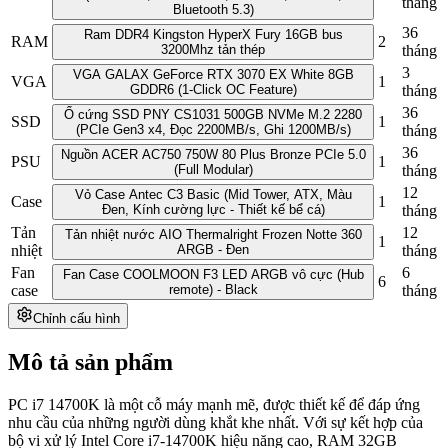
tháng
Bluetooth 5.3)
36
Ram DDR4 Kingston HyperX Fury 16GB bus
RAM
2
3200Mhz tản thép
tháng
3
VGA GALAX GeForce RTX 3070 EX White 8GB
VGA
1
GDDR6 (1-Click OC Feature)
tháng
36
Ổ cứng SSD PNY CS1031 500GB NVMe M.2 2280
SSD
1
(PCIe Gen3 x4, Đọc 2200MB/s, Ghi 1200MB/s)
tháng
36
Nguồn ACER AC750 750W 80 Plus Bronze PCIe 5.0
PSU
1
(Full Modular)
tháng
12
Vỏ Case Antec C3 Basic (Mid Tower, ATX, Màu
Case
1
Đen, Kính cường lực - Thiết kế bể cá)
tháng
Tản
12
Tản nhiệt nước AIO Thermalright Frozen Notte 360
1
nhiệt
ARGB - Đen
tháng
Fan
6
Fan Case COOLMOON F3 LED ARGB vô cực (Hub
6
case
remote) - Black
tháng
Chỉnh cấu hình
Mô tả sản phẩm
PC i7 14700K là một cỗ máy mạnh mẽ, được thiết kế để đáp ứng
nhu cầu của những người dùng khắt khe nhất. Với sự kết hợp của
bộ vi xử lý Intel Core i7-14700K hiệu năng cao, RAM 32GB