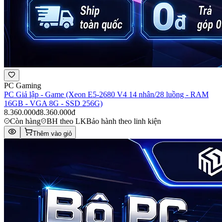
PC Gaming
PC Giả lập - Game (Xeon E5-2680 V4 14 nhân/28 luồng - RAM
16GB - VGA 8G - SSD 256G)
8.360.000đ
8.360.000đ
Còn hàng
BH theo LK
Bảo hành theo linh kiện
Thêm vào giỏ