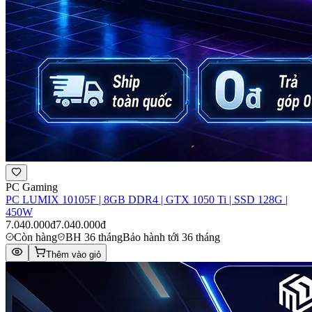
PC Gaming
PC LUMIX 10105F | 8GB DDR4 | GTX 1050 Ti | SSD 128G |
450W
7.040.000đ
7.040.000đ
Còn hàng
BH 36 tháng
Bảo hành tới 36 tháng
Thêm vào giỏ