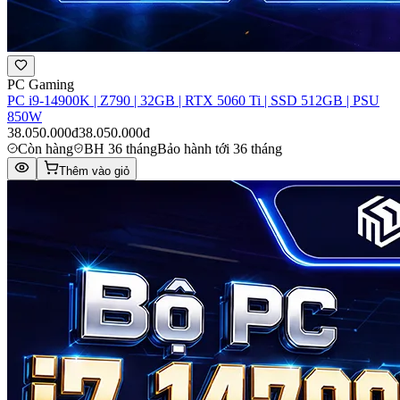
PC Gaming
PC i9-14900K | Z790 | 32GB | RTX 5060 Ti | SSD 512GB | PSU
850W
38.050.000đ
38.050.000đ
Còn hàng
BH 36 tháng
Bảo hành tới 36 tháng
Thêm vào giỏ