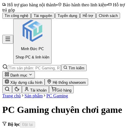
Hỗ trợ giao hàng nội thành
•
Bảo hành theo linh kiện
•
Hỗ trợ
trả góp
|
|
|
|
Tin công nghệ
Tài nguyên
Tuyển dụng
Hỗ trợ
Chính sách
Minh Đức
PC
Shop PC & linh kiện
Tìm kiếm
Danh mục
Xây dựng cấu hình
Hệ thống showroom
Tài khoản
Giỏ hàng
Trang chủ
Sản phẩm
PC Gaming
PC Gaming chuyên chơi game
Bộ lọc
Đặt lại