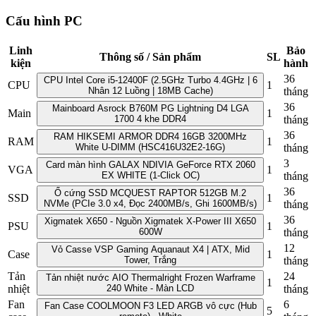
Cấu hình PC
Linh
Bảo
Thông số / Sản phẩm
SL
kiện
hành
36
CPU Intel Core i5-12400F (2.5GHz Turbo 4.4GHz | 6
CPU
1
Nhân 12 Luồng | 18MB Cache)
tháng
36
Mainboard Asrock B760M PG Lightning D4 LGA
Main
1
1700 4 khe DDR4
tháng
36
RAM HIKSEMI ARMOR DDR4 16GB 3200MHz
RAM
1
White U-DIMM (HSC416U32E2-16G)
tháng
3
Card màn hình GALAX NDIVIA GeForce RTX 2060
VGA
1
EX WHITE (1-Click OC)
tháng
36
Ổ cứng SSD MCQUEST RAPTOR 512GB M.2
SSD
1
NVMe (PCIe 3.0 x4, Đọc 2400MB/s, Ghi 1600MB/s)
tháng
36
Xigmatek X650 - Nguồn Xigmatek X-Power III X650
PSU
1
600W
tháng
12
Vỏ Casse VSP Gaming Aquanaut X4 | ATX, Mid
Case
1
Tower, Trắng
tháng
Tản
24
Tản nhiệt nước AIO Thermalright Frozen Warframe
1
nhiệt
240 White - Màn LCD
tháng
Fan
6
Fan Case COOLMOON F3 LED ARGB vô cực (Hub
5