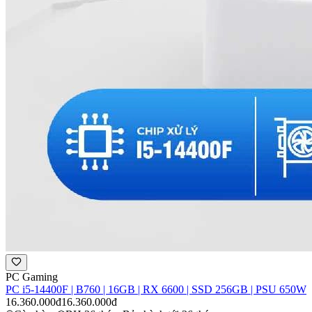
PC Gaming
PC i5-14400F | B760 | 16GB | RX 6600 | SSD 256GB | PSU 650W
16.360.000đ
16.360.000đ