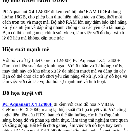
Bộ nhớ RAM 16GB DDR4
PC Aquanaut X4 12400F đi kèm với bộ nhớ RAM DDR4 dung
lượng 16GB, cho phép bạn thực hiện nhiều tác vụ đồng thời một
cách trơn tru và mượt mà. Bộ nhớ RAM lớn này đảm bảo khả năng
xử lý đa nhiệm và đáp ứng nhanh chóng cho các yêu cầu tải nặng.
Bạn có thể chơi game, chỉnh sửa video, làm việc với đồ họa và xử
lý dữ liệu mà không gặp trục trặc.
Hiệu suất mạnh mẽ
Với bộ vi xử lý Intel Core i5-12400F, PC Aquanaut X4 12400F
đảm bảo hiệu suất đáng kinh ngạc. Với 6 nhân và 12 luồng xử lý,
máy tính này có khả năng xử lý đa nhiệm mượt mà và đáng tin cậy.
Bạn có thể chơi các trò chơi yêu cầu nặng về xử lý, xử lý đồ họa và
làm việc với các tác vụ đòi hỏi sự mạnh mẽ và linh hoạt.
Đồ họa tuyệt vời
PC Aquanaut X4 12400F
đi kèm với card đồ họa NVIDIA
GeForce RTX 2060, mang lại hiệu suất đồ họa tuyệt vời. Với công
nghệ tiên tiến của RTX, bạn có thể tận hưởng các hiệu ứng ánh
sáng, bóng đổ và phản xạ chân thực, làm tăng trải nghiệm trực quan
và sống động. Bất kể là chơi game, làm việc với đồ họa hay xem
phim, PC Aquanaut X4 12400F cung cấp hình ảnh sắc nét, màu sắc