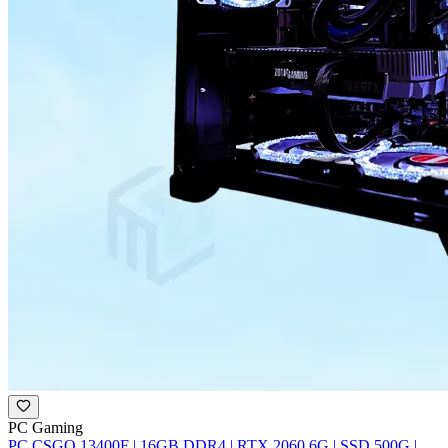
PC Gaming
PC CSGO 13400F | 16GB DDR4 | RTX 2060 6G | SSD 500G |