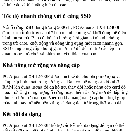
chính xác và khả năng hiển thị cao.
Tốc độ nhanh chóng với ổ cứng SSD
Với ổ cứng SSD dung lượng 500GB, PC Aquanaut X4 12400F
đảm bảo tốc độ truy cập dữ liệu nhanh chóng và khởi động hệ điều
hành mượt mà. Bạn có thể tận hưởng thời gian tải nhanh chóng
trong trò chơi, khởi động và đóng ứng dụng một cách nhanh gọn.
SSD cũng cung cấp không gian lưu trữ đủ để lưu trữ các tệp tin
quan trọng, trò chơi và phim ảnh yêu thích của bạn.
Khả năng mở rộng và nâng cấp
PC Aquanaut X4 12400F được thiết kế để cho phép mở rộng và
nâng cấp linh hoạt trong tương lai. Bạn có thể nâng cấp bộ nhớ
RAM lên dung lượng tối đa hỗ trợ, thay đổi hoặc nâng cấp card đồ
họa, mở rộng dung lượng ổ cứng hoặc thêm ổ cứng mới để đáp ứng
nhu cầu lưu trữ của bạn. Việc có khả năng nâng cấp linh hoạt giúp
máy tính này trở nên bền vững và đáng đầu tư trong thời gian dài.
Kết nối đa dạng
PC Aquanaut X4 12400F hỗ trợ các kết nối đa dạng để bạn có thể
kết nối với các thiết bị và phụ kiện khác một cách dễ dàng. Nó đi