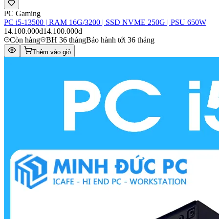
PC Gaming
PC i5-13500 | RAM 16G/3200 | SSD NVME 250G | PSU 650W
14.100.000đ
14.100.000đ
Còn hàng
BH 36 tháng
Bảo hành tới 36 tháng
Thêm vào giỏ