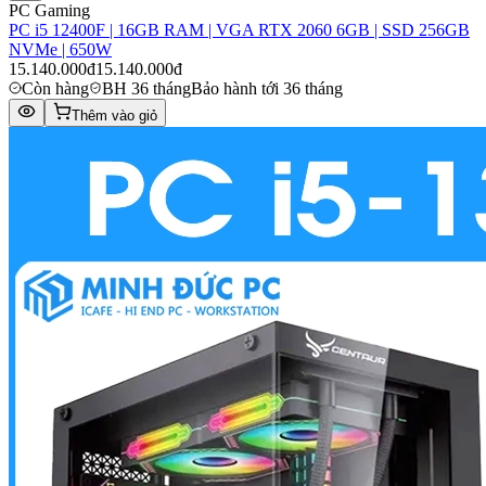
PC Gaming
PC i5 12400F | 16GB RAM | VGA RTX 2060 6GB | SSD 256GB
NVMe | 650W
15.140.000đ
15.140.000đ
Còn hàng
BH 36 tháng
Bảo hành tới 36 tháng
Thêm vào giỏ