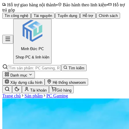
Hỗ trợ giao hàng nội thành
•
Bảo hành theo linh kiện
•
Hỗ trợ
trả góp
|
|
|
|
Tin công nghệ
Tài nguyên
Tuyển dụng
Hỗ trợ
Chính sách
Minh Đức
PC
Shop PC & linh kiện
Tìm kiếm
Danh mục
Xây dựng cấu hình
Hệ thống showroom
Tài khoản
Giỏ hàng
Trang chủ
Sản phẩm
PC Gaming