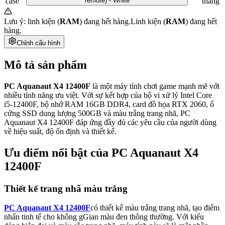
case
remote) - White
tháng
Lưu ý: linh kiện (
RAM
) đang hết hàng.
Linh kiện (
RAM
) đang hết
hàng.
Chỉnh cấu hình
Mô tả sản phẩm
PC Aquanaut X4 12400F
là một máy tính chơi game mạnh mẽ với
nhiều tính năng ưu việt. Với sự kết hợp của bộ vi xử lý Intel Core
i5-12400F, bộ nhớ RAM 16GB DDR4, card đồ họa RTX 2060, ổ
cứng SSD dung lượng 500GB và màu trắng trang nhã, PC
Aquanaut X4 12400F đáp ứng đầy đủ các yêu cầu của người dùng
về hiệu suất, độ ổn định và thiết kế.
Ưu điểm nổi bật của PC Aquanaut X4
12400F
Thiết kế trang nhã màu trắng
PC Aquanaut X4 12400F
có thiết kế màu trắng trang nhã, tạo điểm
nhấn tinh tế cho không gGian màu đen thông thường. Với kiểu