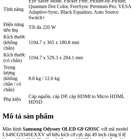
Eye Saver Mode, Flicker Free, Picture-by-Picture,
Quantum Dot Color, FreeSync Premium Pro, VESA
Tính năng
Adaptive-Sync, Black Equalizer, Auto Source
Switch+
Điện năng
Tối đa 220 W
tiêu thụ
Kích thước
(không
1194.7 x 365 x 180.8 mm
chân)
Kích thước
1194.7 x 529.3 x 284.1 mm
(có chân)
Trọng
lượng
(không
8.8 kg / 12.6 kg
chân / có
chân)
Cáp nguồn, cáp DP, cáp HDMI to Micro HDMI,
Phụ kiện
HDSD
Mô tả sản phẩm
Màn hình
Samsung Odyssey OLED G9 G93SC
với mã model
LS49CG934SEXXV sở hữu kích cỡ cực đại 49 inch cùng tỉ lệ