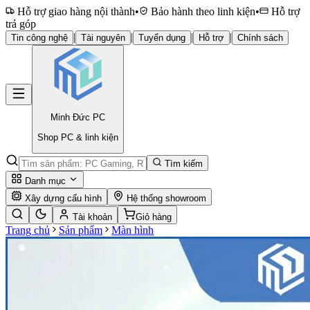
Hỗ trợ giao hàng nội thành
•
Bảo hành theo linh kiện
•
Hỗ trợ
trả góp
|
|
|
|
Tin công nghệ
Tài nguyên
Tuyển dụng
Hỗ trợ
Chính sách
Minh Đức
PC
Shop PC & linh kiện
Tìm kiếm
Danh mục
Xây dựng cấu hình
Hệ thống showroom
Tài khoản
Giỏ hàng
Trang chủ
Sản phẩm
Màn hình