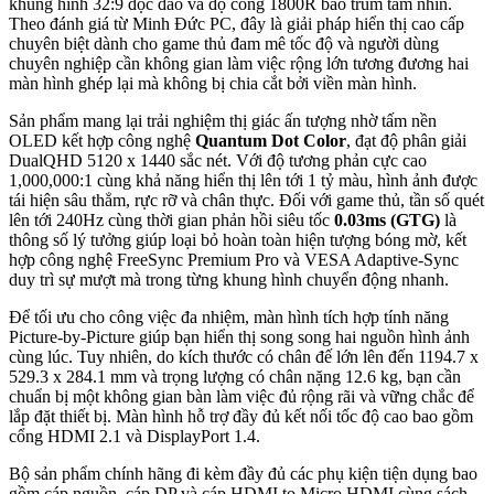
khung hình 32:9 độc đáo và độ cong 1800R bao trùm tầm nhìn.
Theo đánh giá từ Minh Đức PC, đây là giải pháp hiển thị cao cấp
chuyên biệt dành cho game thủ đam mê tốc độ và người dùng
chuyên nghiệp cần không gian làm việc rộng lớn tương đương hai
màn hình ghép lại mà không bị chia cắt bởi viền màn hình.
Sản phẩm mang lại trải nghiệm thị giác ấn tượng nhờ tấm nền
OLED kết hợp công nghệ
Quantum Dot Color
, đạt độ phân giải
DualQHD 5120 x 1440 sắc nét. Với độ tương phản cực cao
1,000,000:1 cùng khả năng hiển thị lên tới 1 tỷ màu, hình ảnh được
tái hiện sâu thẳm, rực rỡ và chân thực. Đối với game thủ, tần số quét
lên tới 240Hz cùng thời gian phản hồi siêu tốc
0.03ms (GTG)
là
thông số lý tưởng giúp loại bỏ hoàn toàn hiện tượng bóng mờ, kết
hợp công nghệ FreeSync Premium Pro và VESA Adaptive-Sync
duy trì sự mượt mà trong từng khung hình chuyển động nhanh.
Để tối ưu cho công việc đa nhiệm, màn hình tích hợp tính năng
Picture-by-Picture giúp bạn hiển thị song song hai nguồn hình ảnh
cùng lúc. Tuy nhiên, do kích thước có chân đế lớn lên đến 1194.7 x
529.3 x 284.1 mm và trọng lượng có chân nặng 12.6 kg, bạn cần
chuẩn bị một không gian bàn làm việc đủ rộng rãi và vững chắc để
lắp đặt thiết bị. Màn hình hỗ trợ đầy đủ kết nối tốc độ cao bao gồm
cổng HDMI 2.1 và DisplayPort 1.4.
Bộ sản phẩm chính hãng đi kèm đầy đủ các phụ kiện tiện dụng bao
gồm cáp nguồn, cáp DP và cáp HDMI to Micro HDMI cùng sách