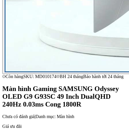
Còn hàng
SKU: MD010174
BH 24 tháng
Bảo hành tới 24 tháng
Màn hình Gaming SAMSUNG Odyssey
OLED G9 G93SC 49 Inch DualQHD
240Hz 0.03ms Cong 1800R
Chưa có đánh giá
|
Danh mục: Màn hình
Giá ưu đãi