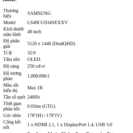
Thương
SAMSUNG
hiệu
Model
LS49CG934SEXXV
Kích thước
49 inch
màn hình
Độ phân
5120 x 1440 (DualQHD)
giải
Tỉ lệ
32:9
Tấm nền
OLED
Độ sáng
250 cd/㎡
Độ tương
1,000,000:1
phản
Màu sắc
Max 1B
hiển thị
Tần số quét
240Hz
Thời gian
0.03ms (GTG)
phản hồi
Góc nhìn
178°(H) / 178°(V)
Cổng kết
1 x HDMI 2.1, 1 x DisplayPort 1.4, USB 3.0
nối