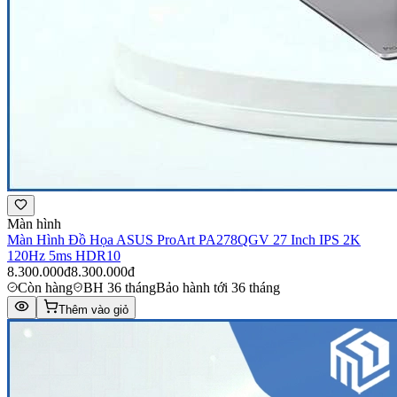
Màn hình
Màn Hình Đồ Họa ASUS ProArt PA278QGV 27 Inch IPS 2K
120Hz 5ms HDR10
8.300.000đ
8.300.000đ
Còn hàng
BH 36 tháng
Bảo hành tới 36 tháng
Thêm vào giỏ