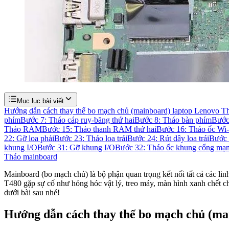
Mục lục bài viết
Hướng dẫn cách thay thế bo mạch chủ (mainboard) laptop Lenovo 
phím
Bước 7: Tháo cáp ruy-băng thứ hai
Bước 8: Tháo bàn phím
Bước
Tháo RAM
Bước 15: Tháo thanh RAM thứ hai
Bước 16: Tháo ốc Wi-
22: Gỡ loa phải
Bước 23: Tháo loa trái
Bước 24: Rút dây loa trái
Bước 
khung I/O
Bước 31: Gỡ khung I/O
Bước 32: Tháo ốc khung cổng mạ
Tháo mainboard
Mainboard (bo mạch chủ) là bộ phận quan trọng kết nối tất cả các l
T480 gặp sự cố như hỏng hóc vật lý, treo máy, màn hình xanh chết 
dưới bài sau nhé!
Hướng dẫn cách thay thế bo mạch chủ (m