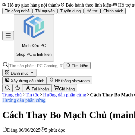
Hỗ trợ giao hàng nội thành
•
Bảo hành theo linh kiện
•
Hỗ trợ tr
|
|
|
|
Tin công nghệ
Tài nguyên
Tuyển dụng
Hỗ trợ
Chính sách
Minh Đức
PC
Shop PC & linh kiện
Tìm kiếm
Danh mục
Xây dựng cấu hình
Hệ thống showroom
Tài khoản
Giỏ hàng
Trang chủ
Tin tức
Hướng dẫn phần cứng
Cách Thay Bo Mạch 
Hướng dẫn phần cứng
Cách Thay Bo Mạch Chủ (main
Đăng 06/06/2025
5 phút đọc