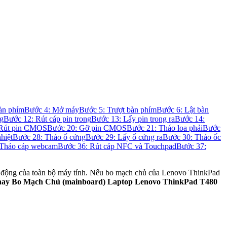
àn phím
Bước 4: Mở máy
Bước 5: Trượt bàn phím
Bước 6: Lật bàn
ng
Bước 12: Rút cáp pin trong
Bước 13: Lấy pin trong ra
Bước 14:
 Rút pin CMOS
Bước 20: Gỡ pin CMOS
Bước 21: Tháo loa phải
Bước
hiệt
Bước 28: Tháo ổ cứng
Bước 29: Lấy ổ cứng ra
Bước 30: Tháo ốc
 Tháo cáp webcam
Bước 36: Rút cáp NFC và Touchpad
Bước 37:
oạt động của toàn bộ máy tính. Nếu bo mạch chủ của Lenovo ThinkPad
ay Bo Mạch Chủ (mainboard) Laptop Lenovo ThinkPad T480