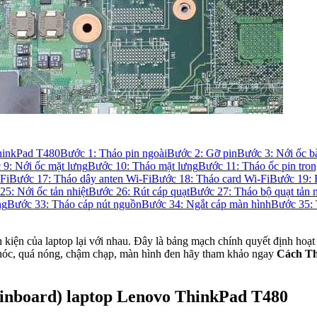
ThinkPad T480
Bước 1: Tháo pin ngoài
Bước 2: Gỡ pin
Bước 3: Nới ốc b
 9: Nới ốc mặt lưng
Bước 10: Tháo mặt lưng
Bước 11: Tháo ốc pin tro
Fi
Bước 17: Tháo dây anten Wi-Fi
Bước 18: Tháo card Wi-Fi
Bước 19:
25: Nới ốc tản nhiệt
Bước 26: Rút cáp quạt
Bước 27: Tháo bộ quạt tản n
ng
Bước 33: Tháo cáp nút nguồn
Bước 34: Ngắt cáp màn hình
Bước 35:
inh kiện của laptop lại với nhau. Đây là bảng mạch chính quyết định h
chóc, quá nóng, chậm chạp, màn hình đen hãy tham khảo ngay
Cách Th
ainboard) laptop Lenovo ThinkPad T480