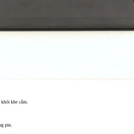
a khỏi khe cắm.
ng pin.