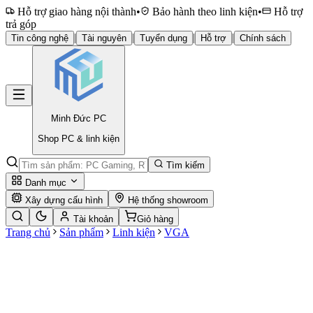
Hỗ trợ giao hàng nội thành
•
Bảo hành theo linh kiện
•
Hỗ trợ
trả góp
|
|
|
|
Tin công nghệ
Tài nguyên
Tuyển dụng
Hỗ trợ
Chính sách
Minh Đức
PC
Shop PC & linh kiện
Tìm kiếm
Danh mục
Xây dựng cấu hình
Hệ thống showroom
Tài khoản
Giỏ hàng
Trang chủ
Sản phẩm
Linh kiện
VGA