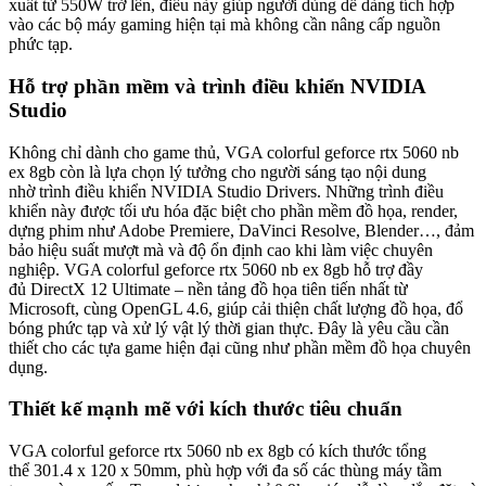
xuất từ 550W trở lên, điều này giúp người dùng dễ dàng tích hợp
vào các bộ máy gaming hiện tại mà không cần nâng cấp nguồn
phức tạp.
Hỗ trợ phần mềm và trình điều khiển NVIDIA
Studio
Không chỉ dành cho game thủ, VGA colorful geforce rtx 5060 nb
ex 8gb còn là lựa chọn lý tưởng cho người sáng tạo nội dung
nhờ trình điều khiển NVIDIA Studio Drivers. Những trình điều
khiển này được tối ưu hóa đặc biệt cho phần mềm đồ họa, render,
dựng phim như Adobe Premiere, DaVinci Resolve, Blender…, đảm
bảo hiệu suất mượt mà và độ ổn định cao khi làm việc chuyên
nghiệp. VGA colorful geforce rtx 5060 nb ex 8gb hỗ trợ đầy
đủ DirectX 12 Ultimate – nền tảng đồ họa tiên tiến nhất từ
Microsoft, cùng OpenGL 4.6, giúp cải thiện chất lượng đồ họa, đổ
bóng phức tạp và xử lý vật lý thời gian thực. Đây là yêu cầu cần
thiết cho các tựa game hiện đại cũng như phần mềm đồ họa chuyên
dụng.
Thiết kế mạnh mẽ với kích thước tiêu chuẩn
VGA colorful geforce rtx 5060 nb ex 8gb có kích thước tổng
thể 301.4 x 120 x 50mm, phù hợp với đa số các thùng máy tầm