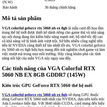
(N.W)
Bảo hành
36 tháng chính hãng
Mô tả sản phẩm
VGA colorful geforce rtx 5060 nb ex 8gb
là mẫu card đồ họa tầm
trung thế hệ mới được thiết kế dành riêng cho game thủ và nhà sáng
tạo nội dung đang tìm kiếm hiệu năng mạnh mẽ, bộ nhớ tốc độ cao
và khả năng xử lý hình ảnh vượt trội. Sở hữu nhiều công nghệ tiên
tiến từ NVIDIA cùng thiết kế tản nhiệt tối ưu, VGA colorful geforce
rtx 5060 nb ex 8gb hứa hẹn mang đến trải nghiệm chơi game và làm
việc mượt mà trong mọi môi trường. Hãy cùng khám phá các tính
năng nổi bật của mẫu VGA này ngay sau đây.
Các tính năng của VGA Colorful RTX
5060 NB EX 8GB GDDR7 (145W)
Kiến trúc GPU GeForce RTX 5060 thế hệ mới
VGA colorful geforce rtx 5060 nb ex 8gb
sử dụng GPU thuộc
dòng GeForce RTX 5060 mới nhất của NVIDIA, dựa trên kiến trúc
Ada Lovelace hiện đại. Với 3840 nhân CUDA, card mang đến hiệu