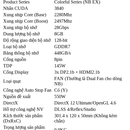
Product Series
Colorful Series (NB EX)
Nhân CUDA
3840
Xung nhịp Core (Base)
2280Mhz
Xung nhịp Core (Boost)
2497Mhz
Xung nhịp bộ nhớ
28Gbps
Dung lượng bộ nhớ
8GB
Độ rộng giao diện bộ nhớ
128-bit
Loại bộ nhớ
GDDR7
Băng thông bộ nhớ
448GB/s
Cổng nguồn
8pin
TDP
145W
Cổng Display
3x DP2.1b + HDMI2.1b
FAN (Thường là Dual Fan cho dòng
Loại quạt
NB)
Công nghệ Auto Stop Fan
Có (Y)
Nguồn đề xuất
550W
DirectX
DirectX 12 Ultimate/OpenGL 4.6
Hỗ trợ công nghệ NV
DLSS 4/Reflex/Studio
Kích thước sản phẩm
301.4 x 120 x 50mm (Không kèm
(DxRxC)
chắn)
Trọng lượng sản phẩm
0.9KG