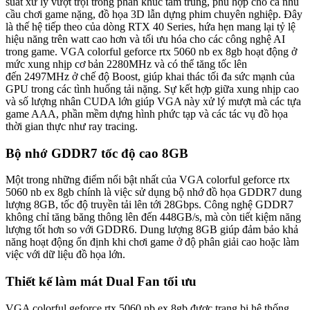
suất xử lý vượt trội trong phân khúc tầm trung, phù hợp cho cả nhu
cầu chơi game nặng, đồ họa 3D lẫn dựng phim chuyên nghiệp. Đây
là thế hệ tiếp theo của dòng RTX 40 Series, hứa hẹn mang lại tỷ lệ
hiệu năng trên watt cao hơn và tối ưu hóa cho các công nghệ AI
trong game. VGA colorful geforce rtx 5060 nb ex 8gb hoạt động ở
mức xung nhịp cơ bản 2280MHz và có thể tăng tốc lên
đến 2497MHz ở chế độ Boost, giúp khai thác tối đa sức mạnh của
GPU trong các tình huống tải nặng. Sự kết hợp giữa xung nhịp cao
và số lượng nhân CUDA lớn giúp VGA này xử lý mượt mà các tựa
game AAA, phần mềm dựng hình phức tạp và các tác vụ đồ họa
thời gian thực như ray tracing.
Bộ nhớ GDDR7 tốc độ cao 8GB
Một trong những điểm nổi bật nhất của VGA colorful geforce rtx
5060 nb ex 8gb chính là việc sử dụng bộ nhớ đồ họa GDDR7 dung
lượng 8GB, tốc độ truyền tải lên tới 28Gbps. Công nghệ GDDR7
không chỉ tăng băng thông lên đến 448GB/s, mà còn tiết kiệm năng
lượng tốt hơn so với GDDR6. Dung lượng 8GB giúp đảm bảo khả
năng hoạt động ổn định khi chơi game ở độ phân giải cao hoặc làm
việc với dữ liệu đồ họa lớn.
Thiết kế làm mát Dual Fan tối ưu
VGA colorful geforce rtx 5060 nb ex 8gb được trang bị hệ thống