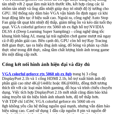
tản nhiệt với 2 quạt làm mát kích thước lớn, kết hợp cùng các lá
nhôm tản nhiệt và ống dẫn nhiệt giúp duy trì nhiệt độ lý tưởng cho
GPU. Hệ thống này đảm bảo VGA vận hành ổn định ngay cả khi
hoạt động liên tục ở hiệu suất cao. Ngoài ra, công nghệ Auto Stop
Fan giúp tắt quạt khi nhiệt độ thấp, giảm tiếng ồn và kéo dài tuổi thọ
quạt. VGA colorful geforce rtx 5060 nb ex 8gb hỗ trợ NVIDIA
DLSS 4 (Deep Learning Super Sampling) – công nghệ tăng tốc
khung hình bằng AI, mang lại trải nghiệm chơi game mượt mà ngay
cả ở độ phân giải cao. Bên cạnh đó, GPU còn hỗ trợ Ray Tracing
thời gian thực, tạo ra hiệu ứng ánh sáng, đổ bóng và phản xạ chân
thực như trong đời thực, nâng tầm chất lượng hình ảnh trong game
lên một đẳng cấp mới.
Cổng kết nối hình ảnh hiện đại và đầy đủ
VGA colorful geforce rtx 5060 nb ex 8gb
trang bị 3 cổng
DisplayPort 2.1b và 1 cổng HDMI 2.1b, hỗ trợ xuất hình ảnh độ
phân giải cao như 4K@144Hz hoặc 8K@60Hz, đồng thời tương
thích tốt với các loại màn hình gaming, đồ họa và trình chiếu chuyên
dụng. Việc tích hợp DisplayPort 2.1b mới nhất cũng đảm bảo khả
năng truyền tải tín hiệu hình ảnh nhanh hơn, độ trễ thấp hơn.
Với TDP chỉ 145W, VGA colorful geforce rtx 5060 nb ex
8gb không yêu cầu hệ thống nguồn quá mạnh, nhưng vẫn đảm bảo
hiệu năng cao. Card sử dụng 1 đầu cấp nguồn 8 pin và nguồn đề