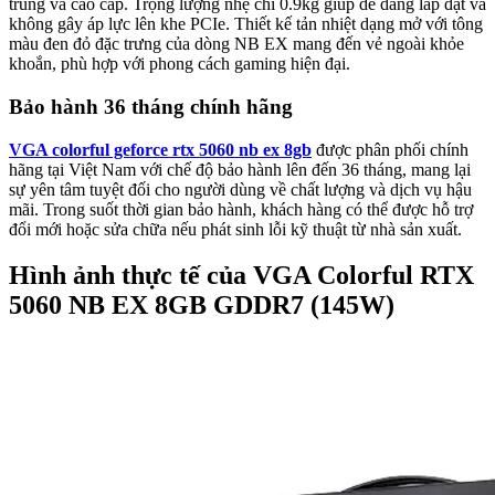
trung và cao cấp. Trọng lượng nhẹ chỉ 0.9kg giúp dễ dàng lắp đặt và
không gây áp lực lên khe PCIe. Thiết kế tản nhiệt dạng mở với tông
màu đen đỏ đặc trưng của dòng NB EX mang đến vẻ ngoài khỏe
khoắn, phù hợp với phong cách gaming hiện đại.
Bảo hành 36 tháng chính hãng
VGA colorful geforce rtx 5060 nb ex 8gb
được phân phối chính
hãng tại Việt Nam với chế độ bảo hành lên đến 36 tháng, mang lại
sự yên tâm tuyệt đối cho người dùng về chất lượng và dịch vụ hậu
mãi. Trong suốt thời gian bảo hành, khách hàng có thể được hỗ trợ
đổi mới hoặc sửa chữa nếu phát sinh lỗi kỹ thuật từ nhà sản xuất.
Hình ảnh thực tế của VGA Colorful RTX
5060 NB EX 8GB GDDR7 (145W)