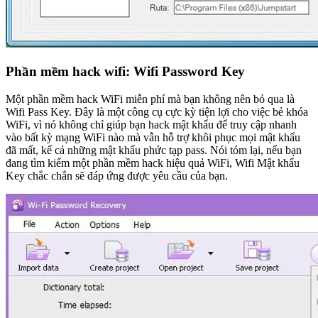
Phần mềm hack wifi: Wifi Password Key
Một phần mềm hack WiFi miễn phí mà bạn không nên bỏ qua là
Wifi Pass Key. Đây là một công cụ cực kỳ tiện lợi cho việc bẻ khóa
WiFi, vì nó không chỉ giúp bạn hack mật khẩu để truy cập nhanh
vào bất kỳ mạng WiFi nào mà vẫn hỗ trợ khôi phục mọi mật khẩu
đã mất, kể cả những mật khẩu phức tạp pass. Nói tóm lại, nếu bạn
đang tìm kiếm một phần mềm hack hiệu quả WiFi, Wifi Mật khẩu
Key chắc chắn sẽ đáp ứng được yêu cầu của bạn.