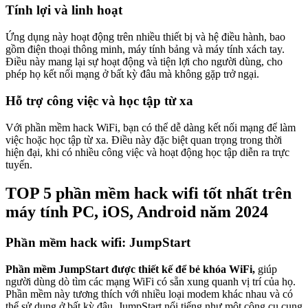
Tính lợi và linh hoạt
Ứng dụng này hoạt động trên nhiều thiết bị và hệ điều hành, bao
gồm điện thoại thông minh, máy tính bảng và máy tính xách tay.
Điều này mang lại sự hoạt động và tiện lợi cho người dùng, cho
phép họ kết nối mạng ở bất kỳ đâu mà không gặp trở ngại.
Hỗ trợ công việc và học tập từ xa
Với phần mềm hack WiFi, bạn có thể dễ dàng kết nối mạng để làm
việc hoặc học tập từ xa. Điều này đặc biệt quan trọng trong thời
hiện đại, khi có nhiều công việc và hoạt động học tập diễn ra trực
tuyến.
TOP 5 phần mềm hack wifi tốt nhất trên
máy tính PC, iOS, Android năm 2024
Phần mềm hack wifi: JumpStart
Phần mềm JumpStart được thiết kế để bẻ khóa WiFi,
giúp
người dùng dò tìm các mạng WiFi có sẵn xung quanh vị trí của họ.
Phần mềm này tương thích với nhiều loại modem khác nhau và có
thể sử dụng ở bất kỳ đâu. JumpStart nổi tiếng như một công cụ cung