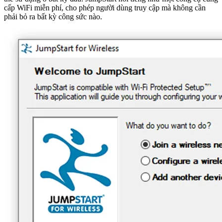
cấp WiFi miễn phí, cho phép người dùng truy cập mà không cần
phải bỏ ra bất kỳ công sức nào.