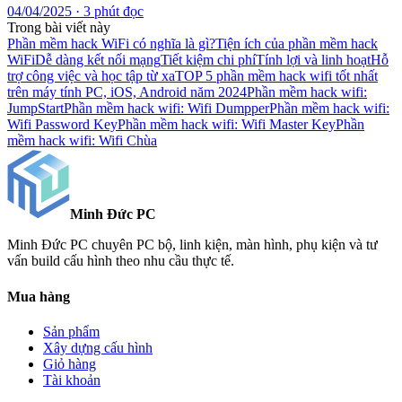
04/04/2025 · 3 phút đọc
Trong bài viết này
Phần mềm hack WiFi có nghĩa là gì?
Tiện ích của phần mềm hack
WiFi
Dễ dàng kết nối mạng
Tiết kiệm chi phí
Tính lợi và linh hoạt
Hỗ
trợ công việc và học tập từ xa
TOP 5 phần mềm hack wifi tốt nhất
trên máy tính PC, iOS, Android năm 2024
Phần mềm hack wifi:
JumpStart
Phần mềm hack wifi: Wifi Dumpper
Phần mềm hack wifi:
Wifi Password Key
Phần mềm hack wifi: Wifi Master Key
Phần
mềm hack wifi: Wifi Chùa
Minh Đức
PC
Minh Đức PC chuyên PC bộ, linh kiện, màn hình, phụ kiện và tư
vấn build cấu hình theo nhu cầu thực tế.
Mua hàng
Sản phẩm
Xây dựng cấu hình
Giỏ hàng
Tài khoản