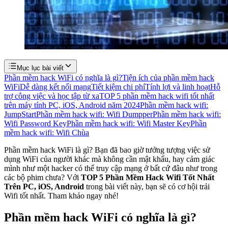
Mục lục bài viết
Phần mềm hack WiFi có nghĩa là gì?
Tiện ích của phần mềm hack
WiFi
Dễ dàng kết nối mạng
Tiết kiệm chi phí
Tính lợi và linh hoạt
Hỗ
trợ công việc và học tập từ xa
TOP 5 phần mềm hack wifi tốt nhất
trên máy tính PC, iOS, Android năm 2024
Phần mềm hack wifi:
JumpStart
Phần mềm hack wifi: Wifi Dumpper
Phần mềm hack wifi:
Wifi Password Key
Phần mềm hack wifi: Wifi Master Key
Phần
mềm hack wifi: Wifi Chùa
Phần mềm hack WiFi là gì? Bạn đã bao giờ tưởng tượng việc sử
dụng WiFi của người khác mà không cần mật khẩu, hay cảm giác
mình như một hacker có thể truy cập mạng ở bất cứ đâu như trong
các bộ phim chưa? Với
TOP 5 Phần Mềm Hack Wifi Tốt Nhất
Trên PC, iOS, Android
trong bài viết này, bạn sẽ có cơ hội trải
Wifi tốt nhất. Tham khảo ngay nhé!
Phần mềm hack WiFi có nghĩa là gì?