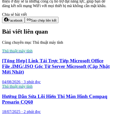
thiệu ở đây sẽ là những công cụ hỗ trợ đạt năng lực, giúp bạn dễ
dàng kết nối mạng WiFi với mọi thiết bị mà không cần mật khẩu.
Chia sẻ bài viết
Facebook
Sao chép liên kết
Bài viết liên quan
Cùng chuyên mục Thủ thuật máy tính
Thủ thuật máy tính
[Tổng Hợp] Link Tải Trực Tiếp Microsoft Office
File .IMG/.ISO Gốc Từ Server Microsoft (Cập Nhật
Mới Nhất)
04/08/2026 · 3 phút đọc
Thủ thuật máy tính
Hướng Dẫn Sửa Lỗi Hiển Thị Màn Hình Compaq
Presario CQ60
18/07/2025 · 2 phút đọc