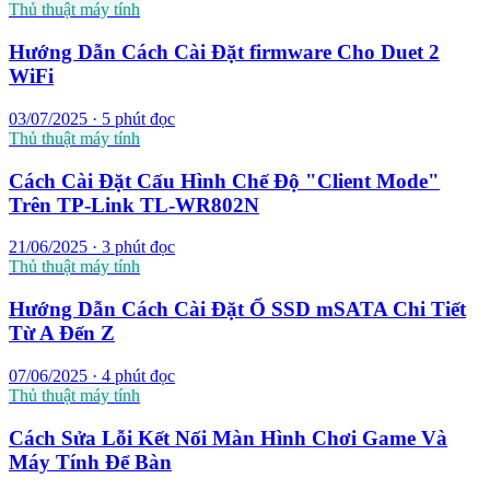
Thủ thuật máy tính
Hướng Dẫn Cách Cài Đặt firmware Cho Duet 2
WiFi
03/07/2025 · 5 phút đọc
Thủ thuật máy tính
Cách Cài Đặt Cấu Hình Chế Độ "Client Mode"
Trên TP-Link TL-WR802N
21/06/2025 · 3 phút đọc
Thủ thuật máy tính
Hướng Dẫn Cách Cài Đặt Ổ SSD mSATA Chi Tiết
Từ A Đến Z
07/06/2025 · 4 phút đọc
Thủ thuật máy tính
Cách Sửa Lỗi Kết Nối Màn Hình Chơi Game Và
Máy Tính Để Bàn