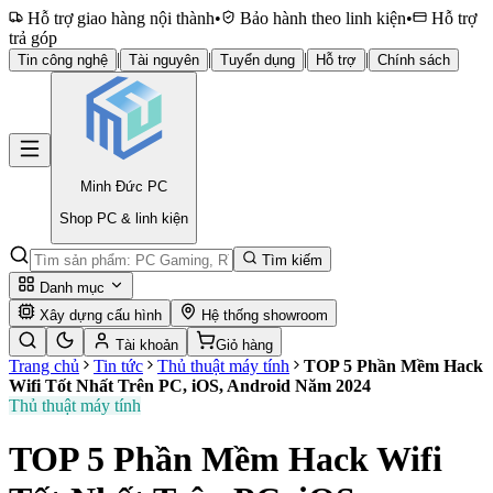
Hỗ trợ giao hàng nội thành
•
Bảo hành theo linh kiện
•
Hỗ trợ
trả góp
|
|
|
|
Tin công nghệ
Tài nguyên
Tuyển dụng
Hỗ trợ
Chính sách
Minh Đức
PC
Shop PC & linh kiện
Tìm kiếm
Danh mục
Xây dựng cấu hình
Hệ thống showroom
Tài khoản
Giỏ hàng
Trang chủ
Tin tức
Thủ thuật máy tính
TOP 5 Phần Mềm Hack
Wifi Tốt Nhất Trên PC, iOS, Android Năm 2024
Thủ thuật máy tính
TOP 5 Phần Mềm Hack Wifi