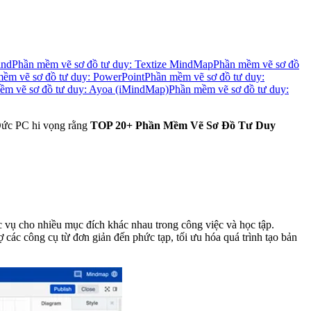
ind
Phần mềm vẽ sơ đồ tư duy: Textize MindMap
Phần mềm vẽ sơ đồ
ềm vẽ sơ đồ tư duy: PowerPoint
Phần mềm vẽ sơ đồ tư duy:
ềm vẽ sơ đồ tư duy: Ayoa (iMindMap)
Phần mềm vẽ sơ đồ tư duy:
 Đức PC hi vọng rằng
TOP 20+ Phần Mềm Vẽ Sơ Đồ Tư Duy
c vụ cho nhiều mục đích khác nhau trong công việc và học tập.
các công cụ từ đơn giản đến phức tạp, tối ưu hóa quá trình tạo bản