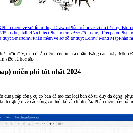
4
Phần mềm vẽ sơ đồ tư duy: Draw.io
Phần mềm vẽ sơ đồ tư duy: Blum
 đồ tư duy: MindArchitect
Phần mềm vẽ sơ đồ tư duy: Freeplane
Phần m
ư duy: Smartdraw
Phần mềm vẽ sơ đồ tư duy: Edraw Mind Map
Phần m
 như trước đây, mà có sẵn trên máy tính cá nhân. Bằng cách này, Minh
àm việc và học tập.
p) miễn phí tốt nhất 2024
n cung cấp công cụ cơ bản để tạo các loại bản đồ tư duy đa dạng, phụ
inh nghiệm về các công cụ thiết kế và chỉnh sửa. Phần mềm này hỗ trợ 