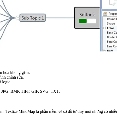
ưu hóa không gian.
rình chỉnh sửa.
 logic.
G, JPG, BMP, TIFF, GIF, SVG, TXT.
 Nam, Textize MindMap là phần mềm vẽ sơ đồ tư duy mới nhưng có nhiều