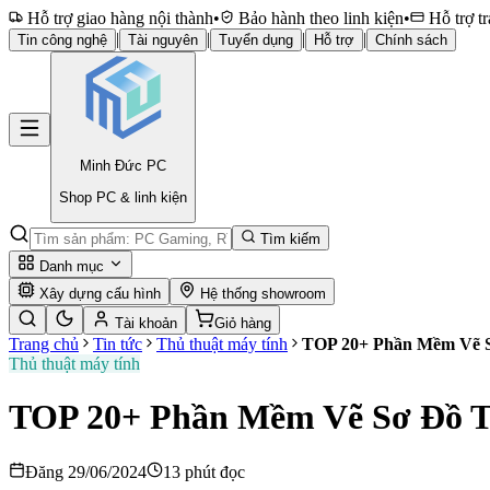
Hỗ trợ giao hàng nội thành
•
Bảo hành theo linh kiện
•
Hỗ trợ tr
|
|
|
|
Tin công nghệ
Tài nguyên
Tuyển dụng
Hỗ trợ
Chính sách
Minh Đức
PC
Shop PC & linh kiện
Tìm kiếm
Danh mục
Xây dựng cấu hình
Hệ thống showroom
Tài khoản
Giỏ hàng
Trang chủ
Tin tức
Thủ thuật máy tính
TOP 20+ Phần Mềm Vẽ S
Thủ thuật máy tính
TOP 20+ Phần Mềm Vẽ Sơ Đồ T
Đăng 29/06/2024
13 phút đọc