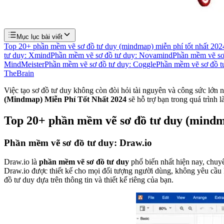
Mục lục bài viết
Top 20+ phần mềm vẽ sơ đồ tư duy (mindmap) miễn phí tốt nhất 202
tư duy: Xmind
Phần mềm vẽ sơ đồ tư duy: Novamind
Phần mềm vẽ sơ
MindMeister
Phần mềm vẽ sơ đồ tư duy: Coggle
Phần mềm vẽ sơ đồ t
TheBrain
Việc tạo sơ đồ tư duy không còn đòi hỏi tài nguyên và công sức lớn
(Mindmap) Miễn Phí Tốt Nhất 2024
sẽ hỗ trợ bạn trong quá trình l
Top 20+ phần mềm vẽ sơ đồ tư duy (mindma
Phần mềm vẽ sơ đồ tư duy: Draw.io
Draw.io là
phần mềm vẽ sơ đồ tư duy
phổ biến nhất hiện nay, chuyê
Draw.io được thiết kế cho mọi đối tượng người dùng, không yêu cầu k
đồ tư duy dựa trên thông tin và thiết kế riêng của bạn.