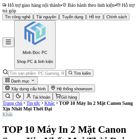
Hỗ trợ giao hàng nội thành
•
Bảo hành theo linh kiện
•
Hỗ trợ
trả góp
|
|
|
|
Tin công nghệ
Tài nguyên
Tuyển dụng
Hỗ trợ
Chính sách
Minh Đức
PC
Shop PC & linh kiện
Tìm kiếm
Danh mục
Xây dựng cấu hình
Hệ thống showroom
Tài khoản
Giỏ hàng
Trang chủ
Tin tức
Khác
TOP 10 Máy In 2 Mặt Canon Sang
Xịn Nhất Mọi Thời Đại
Khác
TOP 10 Máy In 2 Mặt Canon