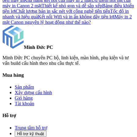
bền máy in
Khả năng kết nối của máy in 2 mặt
Ưu điểm nổi bật của
máy in Canon 2 mặt
Thiết kế nhỏ gọn và dễ sắp xếp
Bảng điều khiển
tiện lợi
Chất lượng bản in sắc nét với công nghệ tiên tiến
Tốc độ in
nhanh và hiệu quả
Kết nối Wifi và in ấn không dây tiện lợi
Máy in 2
mặt Canon nguyên lý hoạt động như thế nào?
Minh Đức
PC
Minh Đức PC chuyên PC bộ, linh kiện, màn hình, phụ kiện và tư
vấn build cấu hình theo nhu cầu thực tế.
Mua hàng
Sản phẩm
Xây dựng cấu hình
Giỏ hàng
Tài khoản
Hỗ trợ
Trung tâm hỗ trợ
Hỗ trợ kỹ thuật