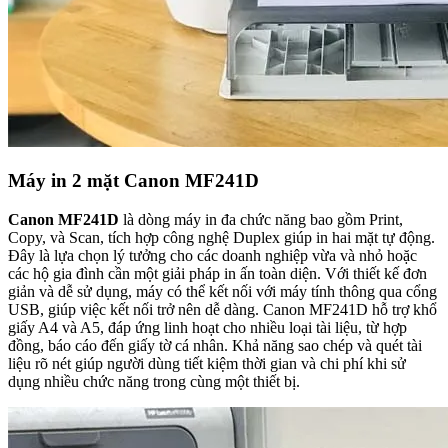
Máy in 2 mặt Canon MF241D
Canon MF241D
là dòng máy in đa chức năng bao gồm Print,
Copy, và Scan, tích hợp công nghệ Duplex giúp in hai mặt tự động.
Đây là lựa chọn lý tưởng cho các doanh nghiệp vừa và nhỏ hoặc
các hộ gia đình cần một giải pháp in ấn toàn diện. Với thiết kế đơn
giản và dễ sử dụng, máy có thể kết nối với máy tính thông qua cổng
USB, giúp việc kết nối trở nên dễ dàng. Canon MF241D hỗ trợ khổ
giấy A4 và A5, đáp ứng linh hoạt cho nhiều loại tài liệu, từ hợp
đồng, báo cáo đến giấy tờ cá nhân. Khả năng sao chép và quét tài
liệu rõ nét giúp người dùng tiết kiệm thời gian và chi phí khi sử
dụng nhiều chức năng trong cùng một thiết bị.