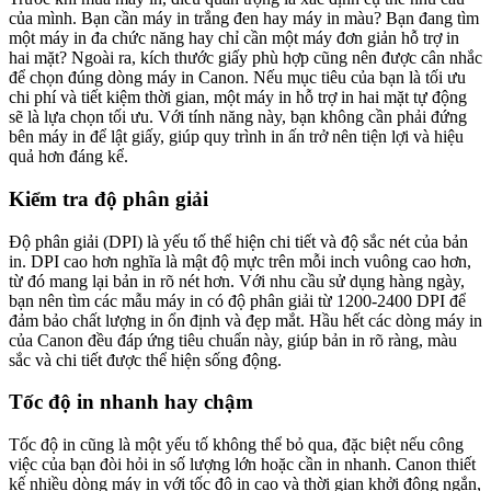
của mình. Bạn cần máy in trắng đen hay máy in màu? Bạn đang tìm
một máy in đa chức năng hay chỉ cần một máy đơn giản hỗ trợ in
hai mặt? Ngoài ra, kích thước giấy phù hợp cũng nên được cân nhắc
để chọn đúng dòng máy in Canon. Nếu mục tiêu của bạn là tối ưu
chi phí và tiết kiệm thời gian, một máy in hỗ trợ in hai mặt tự động
sẽ là lựa chọn tối ưu. Với tính năng này, bạn không cần phải đứng
bên máy in để lật giấy, giúp quy trình in ấn trở nên tiện lợi và hiệu
quả hơn đáng kể.
Kiểm tra độ phân giải
Độ phân giải (DPI) là yếu tố thể hiện chi tiết và độ sắc nét của bản
in. DPI cao hơn nghĩa là mật độ mực trên mỗi inch vuông cao hơn,
từ đó mang lại bản in rõ nét hơn. Với nhu cầu sử dụng hàng ngày,
bạn nên tìm các mẫu máy in có độ phân giải từ 1200-2400 DPI để
đảm bảo chất lượng in ổn định và đẹp mắt. Hầu hết các dòng máy in
của Canon đều đáp ứng tiêu chuẩn này, giúp bản in rõ ràng, màu
sắc và chi tiết được thể hiện sống động.
Tốc độ in nhanh hay chậm
Tốc độ in cũng là một yếu tố không thể bỏ qua, đặc biệt nếu công
việc của bạn đòi hỏi in số lượng lớn hoặc cần in nhanh. Canon thiết
kế nhiều dòng máy in với tốc độ in cao và thời gian khởi động ngắn,