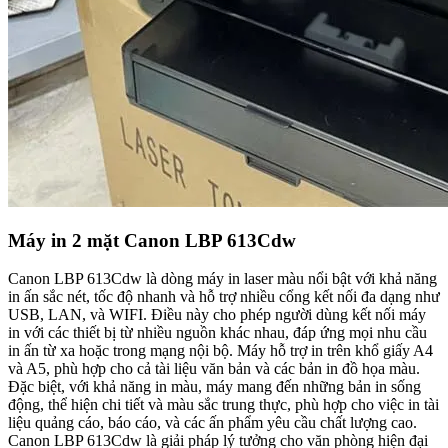
Máy in 2 mặt Canon LBP 613Cdw
Canon LBP 613Cdw là dòng máy in laser màu nổi bật với khả năng
in ấn sắc nét, tốc độ nhanh và hỗ trợ nhiều cổng kết nối đa dạng như
USB, LAN, và WIFI. Điều này cho phép người dùng kết nối máy
in với các thiết bị từ nhiều nguồn khác nhau, đáp ứng mọi nhu cầu
in ấn từ xa hoặc trong mạng nội bộ. Máy hỗ trợ in trên khổ giấy A4
và A5, phù hợp cho cả tài liệu văn bản và các bản in đồ họa màu.
Đặc biệt, với khả năng in màu, máy mang đến những bản in sống
động, thể hiện chi tiết và màu sắc trung thực, phù hợp cho việc in tài
liệu quảng cáo, báo cáo, và các ấn phẩm yêu cầu chất lượng cao.
Canon LBP 613Cdw là giải pháp lý tưởng cho văn phòng hiện đại