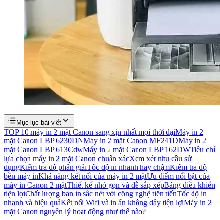
Mục lục bài viết
TOP 10 máy in 2 mặt Canon sang xịn nhất mọi thời đại
Máy in 2
mặt Canon LBP 6230DN
Máy in 2 mặt Canon MF241D
Máy in 2
mặt Canon LBP 613Cdw
Máy in 2 mặt Canon LBP 162DW
Tiêu chí
lựa chọn máy in 2 mặt Canon chuẩn xác
Xem xét nhu cầu sử
dụng
Kiểm tra độ phân giải
Tốc độ in nhanh hay chậm
Kiểm tra độ
bền máy in
Khả năng kết nối của máy in 2 mặt
Ưu điểm nổi bật của
máy in Canon 2 mặt
Thiết kế nhỏ gọn và dễ sắp xếp
Bảng điều khiển
tiện lợi
Chất lượng bản in sắc nét với công nghệ tiên tiến
Tốc độ in
nhanh và hiệu quả
Kết nối Wifi và in ấn không dây tiện lợi
Máy in 2
mặt Canon nguyên lý hoạt động như thế nào?