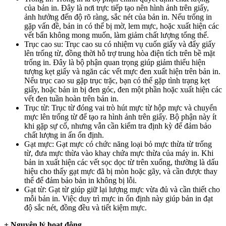
của bản in. Đây là nơi trực tiếp tạo nên hình ảnh trên giấy,
ảnh hưởng đến độ rõ ràng, sắc nét của bản in. Nếu trống in
gặp vấn đề, bản in có thể bị mờ, lem mực, hoặc xuất hiện các
vết bẩn không mong muốn, làm giảm chất lượng tổng thể.
Trục cao su: Trục cao su có nhiệm vụ cuốn giấy và đẩy giấy
lên trống từ, đồng thời hỗ trợ trung hòa điện tích trên bề mặt
trống in. Đây là bộ phận quan trọng giúp giảm thiểu hiện
tượng kẹt giấy và ngăn các vết mực đen xuất hiện trên bản in.
Nếu trục cao su gặp trục trặc, bạn có thể gặp tình trạng kẹt
giấy, hoặc bản in bị đen góc, đen một phần hoặc xuất hiện các
vết đen tuần hoàn trên bản in.
Trục từ: Trục từ đóng vai trò hút mực từ hộp mực và chuyển
mực lên trống từ để tạo ra hình ảnh trên giấy. Bộ phận này ít
khi gặp sự cố, nhưng vẫn cần kiểm tra định kỳ để đảm bảo
chất lượng in ấn ổn định.
Gạt mực: Gạt mực có chức năng loại bỏ mực thừa từ trống
từ, đưa mực thừa vào khay chứa mực thừa của máy in. Khi
bản in xuất hiện các vết sọc dọc từ trên xuống, thường là dấu
hiệu cho thấy gạt mực đã bị mòn hoặc gãy, và cần được thay
thế để đảm bảo bản in không bị lỗi.
Gạt từ: Gạt từ giúp giữ lại lượng mực vừa đủ và cần thiết cho
mỗi bản in. Việc duy trì mực in ổn định này giúp bản in đạt
độ sắc nét, đồng đều và tiết kiệm mực.
+ Nguyên lý hoạt động