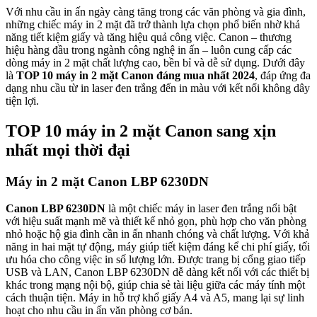
Với nhu cầu in ấn ngày càng tăng trong các văn phòng và gia đình,
những chiếc máy in 2 mặt đã trở thành lựa chọn phổ biến nhờ khả
năng tiết kiệm giấy và tăng hiệu quả công việc. Canon – thương
hiệu hàng đầu trong ngành công nghệ in ấn – luôn cung cấp các
dòng máy in 2 mặt chất lượng cao, bền bỉ và dễ sử dụng. Dưới đây
là
TOP 10 máy in 2 mặt Canon đáng mua nhất 2024
, đáp ứng đa
dạng nhu cầu từ in laser đen trắng đến in màu với kết nối không dây
tiện lợi.
TOP 10 máy in 2 mặt Canon sang xịn
nhất mọi thời đại
Máy in 2 mặt Canon LBP 6230DN
Canon LBP 6230DN
là một chiếc máy in laser đen trắng nổi bật
với hiệu suất mạnh mẽ và thiết kế nhỏ gọn, phù hợp cho văn phòng
nhỏ hoặc hộ gia đình cần in ấn nhanh chóng và chất lượng. Với khả
năng in hai mặt tự động, máy giúp tiết kiệm đáng kể chi phí giấy, tối
ưu hóa cho công việc in số lượng lớn. Được trang bị cổng giao tiếp
USB và LAN, Canon LBP 6230DN dễ dàng kết nối với các thiết bị
khác trong mạng nội bộ, giúp chia sẻ tài liệu giữa các máy tính một
cách thuận tiện. Máy in hỗ trợ khổ giấy A4 và A5, mang lại sự linh
hoạt cho nhu cầu in ấn văn phòng cơ bản.