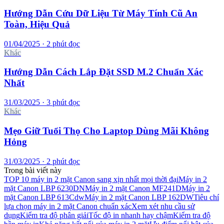
Hướng Dẫn Cứu Dữ Liệu Từ Máy Tính Cũ An
Toàn, Hiệu Quả
01/04/2025 · 2 phút đọc
Khác
Hướng Dẫn Cách Lắp Đặt SSD M.2 Chuẩn Xác
Nhất
31/03/2025 · 3 phút đọc
Khác
Mẹo Giữ Tuổi Thọ Cho Laptop Dùng Mãi Không
Hỏng
31/03/2025 · 2 phút đọc
Trong bài viết này
TOP 10 máy in 2 mặt Canon sang xịn nhất mọi thời đại
Máy in 2
mặt Canon LBP 6230DN
Máy in 2 mặt Canon MF241D
Máy in 2
mặt Canon LBP 613Cdw
Máy in 2 mặt Canon LBP 162DW
Tiêu chí
lựa chọn máy in 2 mặt Canon chuẩn xác
Xem xét nhu cầu sử
dụng
Kiểm tra độ phân giải
Tốc độ in nhanh hay chậm
Kiểm tra độ