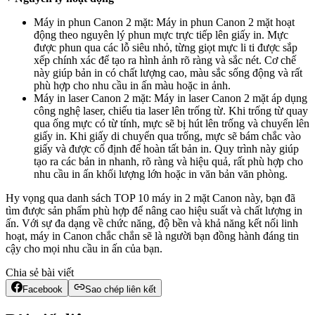
Máy in phun Canon 2 mặt: Máy in phun Canon 2 mặt hoạt
động theo nguyên lý phun mực trực tiếp lên giấy in. Mực
được phun qua các lỗ siêu nhỏ, từng giọt mực li ti được sắp
xếp chính xác để tạo ra hình ảnh rõ ràng và sắc nét. Cơ chế
này giúp bản in có chất lượng cao, màu sắc sống động và rất
phù hợp cho nhu cầu in ấn màu hoặc in ảnh.
Máy in laser Canon 2 mặt: Máy in laser Canon 2 mặt áp dụng
công nghệ laser, chiếu tia laser lên trống từ. Khi trống từ quay
qua ống mực có từ tính, mực sẽ bị hút lên trống và chuyển lên
giấy in. Khi giấy di chuyển qua trống, mực sẽ bám chắc vào
giấy và được cố định để hoàn tất bản in. Quy trình này giúp
tạo ra các bản in nhanh, rõ ràng và hiệu quả, rất phù hợp cho
nhu cầu in ấn khối lượng lớn hoặc in văn bản văn phòng.
Hy vọng qua danh sách TOP 10 máy in 2 mặt Canon này, bạn đã
tìm được sản phẩm phù hợp để nâng cao hiệu suất và chất lượng in
ấn. Với sự đa dạng về chức năng, độ bền và khả năng kết nối linh
hoạt, máy in Canon chắc chắn sẽ là người bạn đồng hành đáng tin
cậy cho mọi nhu cầu in ấn của bạn.
Chia sẻ bài viết
Facebook
Sao chép liên kết