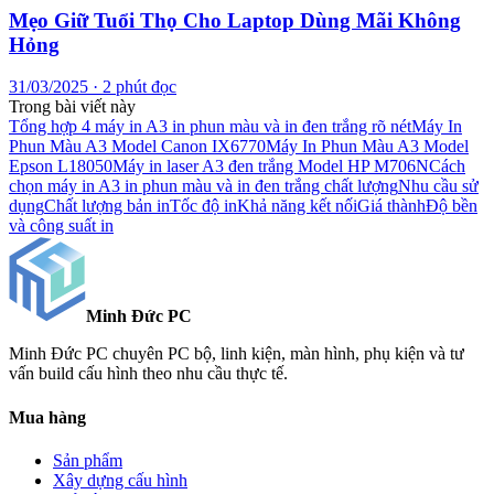
Mẹo Giữ Tuổi Thọ Cho Laptop Dùng Mãi Không
Hỏng
31/03/2025 · 2 phút đọc
Trong bài viết này
Tổng hợp 4 máy in A3 in phun màu và in đen trắng rõ nét
Máy In
Phun Màu A3 Model Canon IX6770
Máy In Phun Màu A3 Model
Epson L18050
Máy in laser A3 đen trắng Model HP M706N
Cách
chọn máy in A3 in phun màu và in đen trắng chất lượng
Nhu cầu sử
dụng
Chất lượng bản in
Tốc độ in
Khả năng kết nối
Giá thành
Độ bền
và công suất in
Minh Đức
PC
Minh Đức PC chuyên PC bộ, linh kiện, màn hình, phụ kiện và tư
vấn build cấu hình theo nhu cầu thực tế.
Mua hàng
Sản phẩm
Xây dựng cấu hình