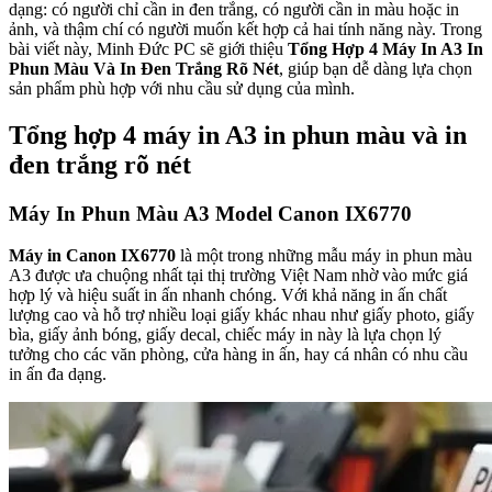
dạng: có người chỉ cần in đen trắng, có người cần in màu hoặc in
ảnh, và thậm chí có người muốn kết hợp cả hai tính năng này. Trong
bài viết này, Minh Đức PC sẽ giới thiệu
Tổng Hợp 4 Máy In A3 In
Phun Màu Và In Đen Trắng Rõ Nét
, giúp bạn dễ dàng lựa chọn
sản phẩm phù hợp với nhu cầu sử dụng của mình.
Tổng hợp 4 máy in A3 in phun màu và in
đen trắng rõ nét
Máy In Phun Màu A3 Model Canon IX6770
Máy in Canon IX6770
là một trong những mẫu máy in phun màu
A3 được ưa chuộng nhất tại thị trường Việt Nam nhờ vào mức giá
hợp lý và hiệu suất in ấn nhanh chóng. Với khả năng in ấn chất
lượng cao và hỗ trợ nhiều loại giấy khác nhau như giấy photo, giấy
bìa, giấy ảnh bóng, giấy decal, chiếc máy in này là lựa chọn lý
tưởng cho các văn phòng, cửa hàng in ấn, hay cá nhân có nhu cầu
in ấn đa dạng.