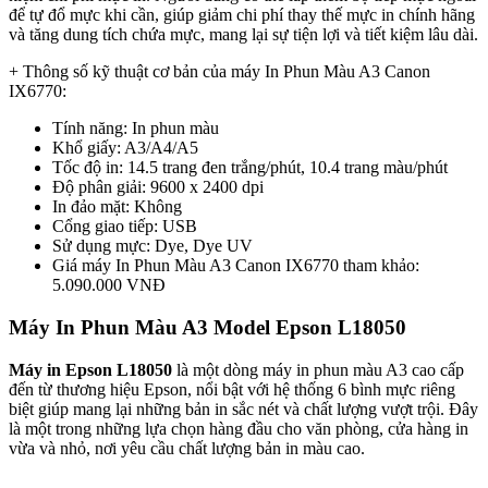
để tự đổ mực khi cần, giúp giảm chi phí thay thế mực in chính hãng
và tăng dung tích chứa mực, mang lại sự tiện lợi và tiết kiệm lâu dài.
+ Thông số kỹ thuật cơ bản của máy In Phun Màu A3 Canon
IX6770:
Tính năng: In phun màu
Khổ giấy: A3/A4/A5
Tốc độ in: 14.5 trang đen trắng/phút, 10.4 trang màu/phút
Độ phân giải: 9600 x 2400 dpi
In đảo mặt: Không
Cổng giao tiếp: USB
Sử dụng mực: Dye, Dye UV
Giá máy In Phun Màu A3 Canon IX6770 tham khảo:
5.090.000 VNĐ
Máy In Phun Màu A3 Model Epson L18050
Máy in Epson L18050
là một dòng máy in phun màu A3 cao cấp
đến từ thương hiệu Epson, nổi bật với hệ thống 6 bình mực riêng
biệt giúp mang lại những bản in sắc nét và chất lượng vượt trội. Đây
là một trong những lựa chọn hàng đầu cho văn phòng, cửa hàng in
vừa và nhỏ, nơi yêu cầu chất lượng bản in màu cao.