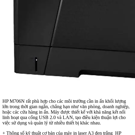
HP M706N rất phù hợp cho các môi trường cần in ấn khối lượng
lớn trong thời gian ngắn, chẳng hạn như văn phòng, doanh nghiệp,
hoặc các cửa hàng in ấn. Máy được thiết kế với khả năng kết nối
linh hoạt qua cổng USB 2.0 và LAN, tạo điều kiện thuận lợi cho
việc sử dụng và quản lý từ nhiều thiết bị khác nhau.
+ Thông số kỹ thuật cơ bản của máy in laser A3 đen trắng HP