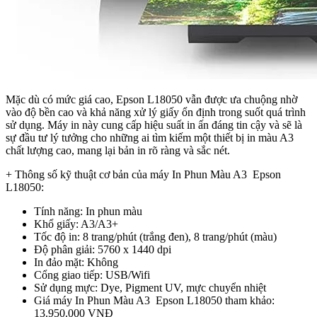
Mặc dù có mức giá cao, Epson L18050 vẫn được ưa chuộng nhờ
vào độ bền cao và khả năng xử lý giấy ổn định trong suốt quá trình
sử dụng. Máy in này cung cấp hiệu suất in ấn đáng tin cậy và sẽ là
sự đầu tư lý tưởng cho những ai tìm kiếm một thiết bị in màu A3
chất lượng cao, mang lại bản in rõ ràng và sắc nét.
+ Thông số kỹ thuật cơ bản của máy In Phun Màu A3 Epson
L18050:
Tính năng: In phun màu
Khổ giấy: A3/A3+
Tốc độ in: 8 trang/phút (trắng đen), 8 trang/phút (màu)
Độ phân giải: 5760 x 1440 dpi
In đảo mặt: Không
Cổng giao tiếp: USB/Wifi
Sử dụng mực: Dye, Pigment UV, mực chuyển nhiệt
Giá máy In Phun Màu A3 Epson L18050 tham khảo:
13.950.000 VNĐ