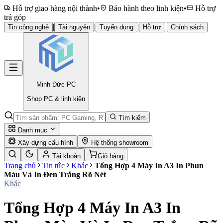
Hỗ trợ giao hàng nội thành
•
Bảo hành theo linh kiện
•
Hỗ trợ
trả góp
|
|
|
|
Tin công nghệ
Tài nguyên
Tuyển dụng
Hỗ trợ
Chính sách
Minh Đức
PC
Shop PC & linh kiện
Tìm kiếm
Danh mục
Xây dựng cấu hình
Hệ thống showroom
Tài khoản
Giỏ hàng
Trang chủ
Tin tức
Khác
Tổng Hợp 4 Máy In A3 In Phun
Màu Và In Đen Trắng Rõ Nét
Khác
Tổng Hợp 4 Máy In A3 In