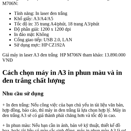
M706N:
Tính năng: In laser đen trắng
Khổ giấy: A3/A4/A5
Tốc độ in: 35 trang A4/phút, 18 trang A3/phút
Độ phân giải: 1200 x 1200 dpi
In đảo mặt: Không
Cổng giao tiếp: USB 2.0, LAN
Sử dụng mực: HP CZ192A
Giá máy in laser A3 đen trắng HP M706N tham khảo: 13.890.000
VNĐ
Cách chọn máy in A3 in phun màu và in
đen trắng chất lượng
Nhu cầu sử dụng
+ In đen trắng: Nếu công việc của bạn chủ yếu in tài liệu văn bản,
hợp đồng, báo cáo, thì máy in đen trắng là lựa chọn hợp lý. Máy in
đen trắng A3 sẽ có giá thành phải chăng hơn và tốc độ in cao.
+ In phun màu: Nếu bạn cần in ảnh, bản vẽ kỹ thuật, thiết kế đồ
họa, hoặc tài liệu có màu sắc sinh động, máy in phun màu A3 là sự