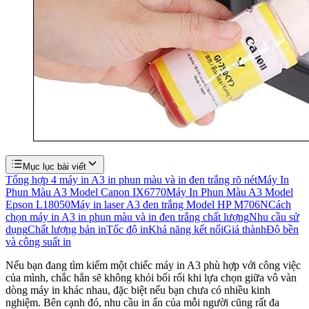
Mục lục bài viết
Tổng hợp 4 máy in A3 in phun màu và in đen trắng rõ nét
Máy In
Phun Màu A3 Model Canon IX6770
Máy In Phun Màu A3 Model
Epson L18050
Máy in laser A3 đen trắng Model HP M706N
Cách
chọn máy in A3 in phun màu và in đen trắng chất lượng
Nhu cầu sử
dụng
Chất lượng bản in
Tốc độ in
Khả năng kết nối
Giá thành
Độ bền
và công suất in
Nếu bạn đang tìm kiếm một chiếc máy in A3 phù hợp với công việc
của mình, chắc hẳn sẽ không khỏi bối rối khi lựa chọn giữa vô vàn
dòng máy in khác nhau, đặc biệt nếu bạn chưa có nhiều kinh
nghiệm. Bên cạnh đó, nhu cầu in ấn của mỗi người cũng rất đa