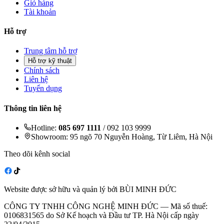
Giỏ hàng
Tài khoản
Hỗ trợ
Trung tâm hỗ trợ
Hỗ trợ kỹ thuật
Chính sách
Liên hệ
Tuyển dụng
Thông tin liên hệ
Hotline:
085 697 1111
/ 092 103 9999
Showroom: 95 ngõ 70 Nguyễn Hoàng, Từ Liêm, Hà Nội
Theo dõi kênh social
Website được sở hữu và quản lý bởi BÙI MINH ĐỨC
CÔNG TY TNHH CÔNG NGHỆ MINH ĐỨC — Mã số thuế:
0106831565 do Sở Kế hoạch và Đầu tư TP. Hà Nội cấp ngày