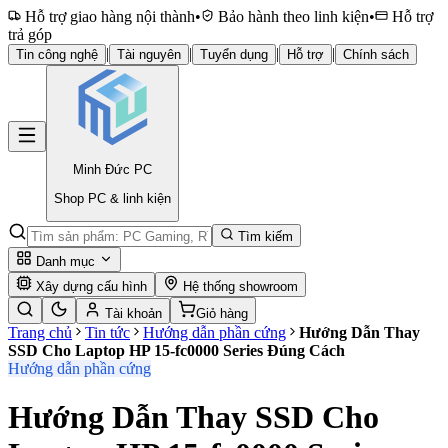
Hỗ trợ giao hàng nội thành
•
Bảo hành theo linh kiện
•
Hỗ trợ
trả góp
|
|
|
|
Tin công nghệ
Tài nguyên
Tuyển dụng
Hỗ trợ
Chính sách
Minh Đức
PC
Shop PC & linh kiện
Tìm kiếm
Danh mục
Xây dựng cấu hình
Hệ thống showroom
Tài khoản
Giỏ hàng
Trang chủ
Tin tức
Hướng dẫn phần cứng
Hướng Dẫn Thay
SSD Cho Laptop HP 15-fc0000 Series Đúng Cách
Hướng dẫn phần cứng
Hướng Dẫn Thay SSD Cho