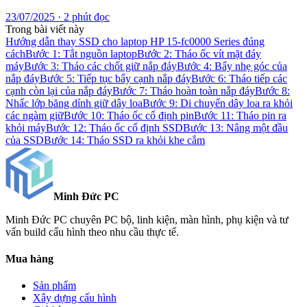
23/07/2025 · 2 phút đọc
Trong bài viết này
Hướng dẫn thay SSD cho laptop HP 15-fc0000 Series đúng
cách
Bước 1: Tắt nguồn laptop
Bước 2: Tháo ốc vít mặt đáy
máy
Bước 3: Tháo các chốt giữ nắp đáy
Bước 4: Bẩy nhẹ góc của
nắp đáy
Bước 5: Tiếp tục bẩy cạnh nắp đáy
Bước 6: Tháo tiếp các
cạnh còn lại của nắp đáy
Bước 7: Tháo hoàn toàn nắp đáy
Bước 8:
Nhấc lớp băng dính giữ dây loa
Bước 9: Di chuyển dây loa ra khỏi
các ngàm giữ
Bước 10: Tháo ốc cố định pin
Bước 11: Tháo pin ra
khỏi máy
Bước 12: Tháo ốc cố định SSD
Bước 13: Nâng một đầu
của SSD
Bước 14: Tháo SSD ra khỏi khe cắm
Minh Đức
PC
Minh Đức PC chuyên PC bộ, linh kiện, màn hình, phụ kiện và tư
vấn build cấu hình theo nhu cầu thực tế.
Mua hàng
Sản phẩm
Xây dựng cấu hình