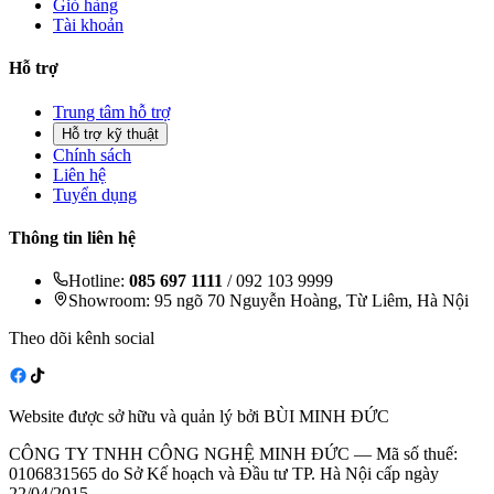
Giỏ hàng
Tài khoản
Hỗ trợ
Trung tâm hỗ trợ
Hỗ trợ kỹ thuật
Chính sách
Liên hệ
Tuyển dụng
Thông tin liên hệ
Hotline:
085 697 1111
/ 092 103 9999
Showroom: 95 ngõ 70 Nguyễn Hoàng, Từ Liêm, Hà Nội
Theo dõi kênh social
Website được sở hữu và quản lý bởi BÙI MINH ĐỨC
CÔNG TY TNHH CÔNG NGHỆ MINH ĐỨC — Mã số thuế:
0106831565 do Sở Kế hoạch và Đầu tư TP. Hà Nội cấp ngày
22/04/2015.