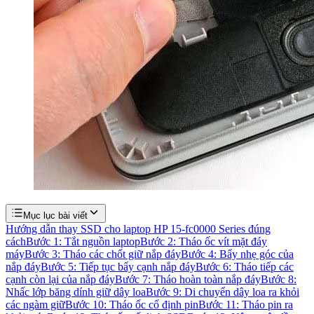
Mục lục bài viết
Hướng dẫn thay SSD cho laptop HP 15-fc0000 Series đúng
cách
Bước 1: Tắt nguồn laptop
Bước 2: Tháo ốc vít mặt đáy
máy
Bước 3: Tháo các chốt giữ nắp đáy
Bước 4: Bẩy nhẹ góc của
nắp đáy
Bước 5: Tiếp tục bẩy cạnh nắp đáy
Bước 6: Tháo tiếp các
cạnh còn lại của nắp đáy
Bước 7: Tháo hoàn toàn nắp đáy
Bước 8:
Nhấc lớp băng dính giữ dây loa
Bước 9: Di chuyển dây loa ra khỏi
các ngàm giữ
Bước 10: Tháo ốc cố định pin
Bước 11: Tháo pin ra