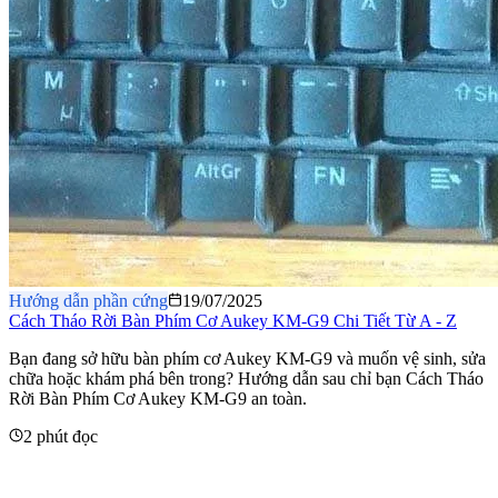
Hướng dẫn phần cứng
19/07/2025
Cách Tháo Rời Bàn Phím Cơ Aukey KM-G9 Chi Tiết Từ A - Z
​Bạn đang sở hữu bàn phím cơ Aukey KM-G9 và muốn vệ sinh, sửa
chữa hoặc khám phá bên trong? Hướng dẫn sau chỉ bạn Cách Tháo
Rời Bàn Phím Cơ Aukey KM-G9 an toàn.
2 phút đọc