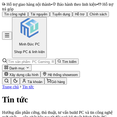
Hỗ trợ giao hàng nội thành
•
Bảo hành theo linh kiện
•
Hỗ trợ
trả góp
|
|
|
|
Tin công nghệ
Tài nguyên
Tuyển dụng
Hỗ trợ
Chính sách
Minh Đức
PC
Shop PC & linh kiện
Tìm kiếm
Danh mục
Xây dựng cấu hình
Hệ thống showroom
Tài khoản
Giỏ hàng
Trang chủ
Tin tức
Tin tức
Hướng dẫn phần cứng, thủ thuật, tư vấn build PC và tin công nghệ