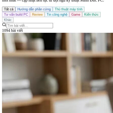
mới nhất — cập nhật liên tục từ đội ngũ kỹ thuật Minh Đức PC.
Tất cả
Hướng dẫn phần cứng
Thủ thuật máy tính
Tư vấn build PC
Review
Tin công nghệ
Game
Kiến thức
Khác
1094 bài viết