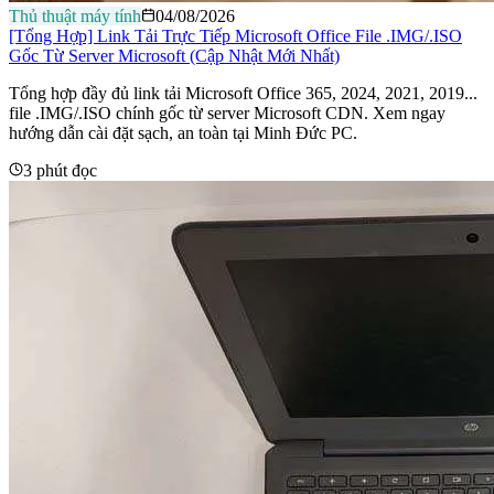
Thủ thuật máy tính
04/08/2026
[Tổng Hợp] Link Tải Trực Tiếp Microsoft Office File .IMG/.ISO
Gốc Từ Server Microsoft (Cập Nhật Mới Nhất)
Tổng hợp đầy đủ link tải Microsoft Office 365, 2024, 2021, 2019...
file .IMG/.ISO chính gốc từ server Microsoft CDN. Xem ngay
hướng dẫn cài đặt sạch, an toàn tại Minh Đức PC.
3 phút đọc