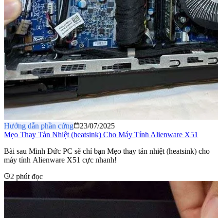
Hướng dẫn phần cứng
23/07/2025
Mẹo Thay Tản Nhiệt (heatsink) Cho Máy Tính Alienware X51
Bài sau Minh Đức PC sẽ chỉ bạn Mẹo thay tản nhiệt (heatsink) cho
máy tính Alienware X51 cực nhanh!
2 phút đọc