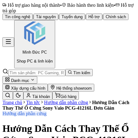
Hỗ trợ giao hàng nội thành
•
Bảo hành theo linh kiện
•
Hỗ trợ
trả góp
|
|
|
|
Tin công nghệ
Tài nguyên
Tuyển dụng
Hỗ trợ
Chính sách
Minh Đức
PC
Shop PC & linh kiện
Tìm kiếm
Danh mục
Xây dựng cấu hình
Hệ thống showroom
Tài khoản
Giỏ hàng
Trang chủ
Tin tức
Hướng dẫn phần cứng
Hướng Dẫn Cách
Thay Thế Ổ Cứng Sony Vaio PCG-41216L Đơn Giản
Hướng dẫn phần cứng
Hướng Dẫn Cách Thay Thế Ổ