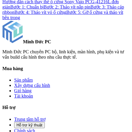
Hướng dẫn cách thay thế ổ cứng Sony Vaio PCG-41216L đơn
giản
Bước 1: Chuẩn bị
Bước 2: Tháo vít nắp pin
Bước 3: Tháo cáp
ribbon
Bước 4: Tháo vít vỏ ổ cứng
Bước 5: Gỡ ổ cứng và tháo vít
bên trong
Minh Đức
PC
Minh Đức PC chuyên PC bộ, linh kiện, màn hình, phụ kiện và tư
vấn build cấu hình theo nhu cầu thực tế.
Mua hàng
Sản phẩm
Xây dựng cấu hình
Giỏ hàng
Tài khoản
Hỗ trợ
Trung tâm hỗ trợ
Hỗ trợ kỹ thuật
Chính sách