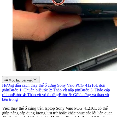
Mục lục bài viết
Hướng dẫn cách thay thế ổ cứng Sony Vaio PCG-41216L đơn
giản
Bước 1: Chuẩn bị
Bước 2: Tháo vít nắp pin
Bước 3: Tháo cáp
ribbon
Bước 4: Tháo vít vỏ ổ cứng
Bước 5: Gỡ ổ cứng và tháo vít
bên trong
Việc thay thế ổ cứng trên laptop Sony Vaio PCG-41216L có thể
giúp nâng cấp dung lượng lưu trữ hoặc khắc phục các lỗi liên quan