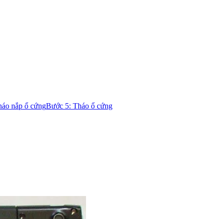
háo nắp ổ cứng
Bước 5: Tháo ổ cứng