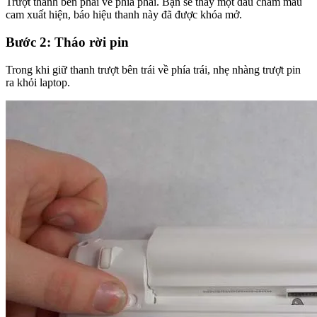
Trượt thanh bên phải về phía phải. Bạn sẽ thấy một dấu chấm màu
cam xuất hiện, báo hiệu thanh này đã được khóa mở.
Bước 2: Tháo rời pin
Trong khi giữ thanh trượt bên trái về phía trái, nhẹ nhàng trượt pin
ra khỏi laptop.