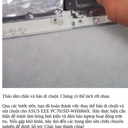
Tháo tấm chắn và bàn di chuột. Chúng có thể tách rời nhau.
Qua các bước trên, bạn đã hoàn thành việc thay thế bàn di chuột và
nút chuột cho ASUS EEE PC701SD-WHI004X. Hãy thực hiện cẩn
thận để tránh làm hỏng linh kiện và đảm bảo laptop hoạt động trơn
tru. Nếu gặp khó khăn, hãy tìm đến các trung tâm sửa chữa chuyên
nghiệp để được hỗ trợ. Chúc bạn thành công!