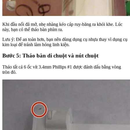
Khi đầu nối đã mở, nhẹ nhàng kéo cáp ruy-băng ra khỏi khe. Lúc
này, bạn có thể tháo bàn phím ra.
Lưu ý: Để an toàn hơn, bạn nên dùng dụng cụ nhựa thay vì dụng cụ
kim loại để tránh làm hỏng linh kiện.
Bước 5: Tháo bàn di chuột và nút chuột
Tháo tất cả 6 ốc vít 3.4mm Phillips #1 được đánh dấu bằng vòng
tròn đỏ.