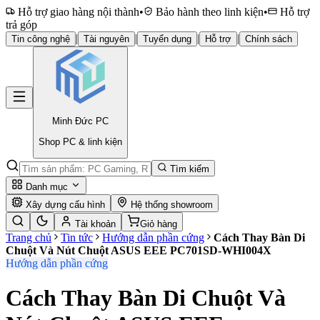
Hỗ trợ giao hàng nội thành
•
Bảo hành theo linh kiện
•
Hỗ trợ
trả góp
|
|
|
|
Tin công nghệ
Tài nguyên
Tuyển dụng
Hỗ trợ
Chính sách
Minh Đức
PC
Shop PC & linh kiện
Tìm kiếm
Danh mục
Xây dựng cấu hình
Hệ thống showroom
Tài khoản
Giỏ hàng
Trang chủ
Tin tức
Hướng dẫn phần cứng
Cách Thay Bàn Di
Chuột Và Nút Chuột ASUS EEE PC701SD-WHI004X
Hướng dẫn phần cứng
Cách Thay Bàn Di Chuột Và