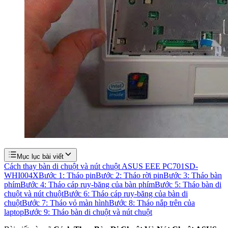
Mục lục bài viết
Cách thay bàn di chuột và nút chuột ASUS EEE PC701SD-
WHI004X
Bước 1: Tháo pin
Bước 2: Tháo rời pin
Bước 3: Tháo bàn
phím
Bước 4: Tháo cáp ruy-băng của bàn phím
Bước 5: Tháo bàn di
chuột và nút chuột
Bước 6: Tháo cáp ruy-băng của bàn di
chuột
Bước 7: Tháo vỏ màn hình
Bước 8: Tháo nắp trên của
laptop
Bước 9: Tháo bàn di chuột và nút chuột