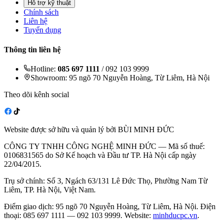
Hỗ trợ kỹ thuật
Chính sách
Liên hệ
Tuyển dụng
Thông tin liên hệ
Hotline:
085 697 1111
/ 092 103 9999
Showroom: 95 ngõ 70 Nguyễn Hoàng, Từ Liêm, Hà Nội
Theo dõi kênh social
Website được sở hữu và quản lý bởi BÙI MINH ĐỨC
CÔNG TY TNHH CÔNG NGHỆ MINH ĐỨC — Mã số thuế:
0106831565 do Sở Kế hoạch và Đầu tư TP. Hà Nội cấp ngày
22/04/2015.
Trụ sở chính: Số 3, Ngách 63/131 Lê Đức Thọ, Phường Nam Từ
Liêm, TP. Hà Nội, Việt Nam.
Điểm giao dịch: 95 ngõ 70 Nguyễn Hoàng, Từ Liêm, Hà Nội. Điện
thoại: 085 697 1111 — 092 103 9999. Website:
minhducpc.vn
.