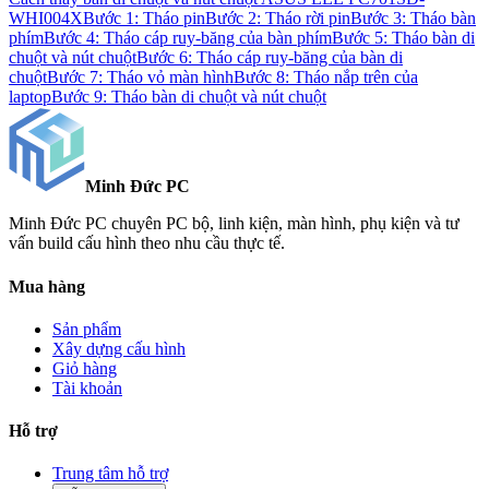
WHI004X
Bước 1: Tháo pin
Bước 2: Tháo rời pin
Bước 3: Tháo bàn
phím
Bước 4: Tháo cáp ruy-băng của bàn phím
Bước 5: Tháo bàn di
chuột và nút chuột
Bước 6: Tháo cáp ruy-băng của bàn di
chuột
Bước 7: Tháo vỏ màn hình
Bước 8: Tháo nắp trên của
laptop
Bước 9: Tháo bàn di chuột và nút chuột
Minh Đức
PC
Minh Đức PC chuyên PC bộ, linh kiện, màn hình, phụ kiện và tư
vấn build cấu hình theo nhu cầu thực tế.
Mua hàng
Sản phẩm
Xây dựng cấu hình
Giỏ hàng
Tài khoản
Hỗ trợ
Trung tâm hỗ trợ