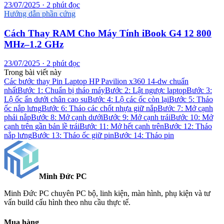
23/07/2025 · 2 phút đọc
Hướng dẫn phần cứng
Cách Thay RAM Cho Máy Tính iBook G4 12 800
MHz–1.2 GHz
23/07/2025 · 2 phút đọc
Trong bài viết này
Các bước thay Pin Laptop HP Pavilion x360 14-dw chuẩn
nhất
Bước 1: Chuẩn bị tháo máy
Bước 2: Lật ngược laptop
Bước 3:
Lộ ốc ẩn dưới chân cao su
Bước 4: Lộ các ốc còn lại
Bước 5: Tháo
ốc nắp lưng
Bước 6: Tháo các chốt nhựa giữ nắp
Bước 7: Mở cạnh
phải nắp
Bước 8: Mở cạnh dưới
Bước 9: Mở cạnh trái
Bước 10: Mở
cạnh trên gần bản lề trái
Bước 11: Mở hết cạnh trên
Bước 12: Tháo
nắp lưng
Bước 13: Tháo ốc giữ pin
Bước 14: Tháo pin
Minh Đức
PC
Minh Đức PC chuyên PC bộ, linh kiện, màn hình, phụ kiện và tư
vấn build cấu hình theo nhu cầu thực tế.
Mua hàng