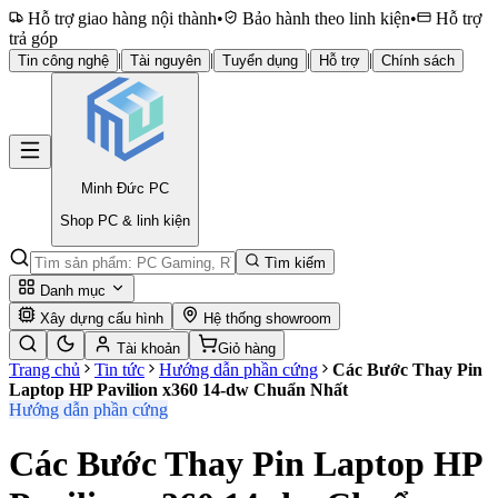
Hỗ trợ giao hàng nội thành
•
Bảo hành theo linh kiện
•
Hỗ trợ
trả góp
|
|
|
|
Tin công nghệ
Tài nguyên
Tuyển dụng
Hỗ trợ
Chính sách
Minh Đức
PC
Shop PC & linh kiện
Tìm kiếm
Danh mục
Xây dựng cấu hình
Hệ thống showroom
Tài khoản
Giỏ hàng
Trang chủ
Tin tức
Hướng dẫn phần cứng
Các Bước Thay Pin
Laptop HP Pavilion x360 14-dw Chuẩn Nhất
Hướng dẫn phần cứng
Các Bước Thay Pin Laptop HP