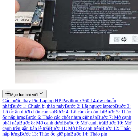
Mục lục bài viết
Các bước thay Pin Laptop HP Pavilion x360 14-dw chuẩn
nhất
Bước 1: Chuẩn bị tháo máy
Bước 2: Lật ngược laptop
Bước 3:
Lộ ốc ẩn dưới chân cao su
Bước 4: Lộ các ốc còn lại
Bước 5: Tháo
ốc nắp lưng
Bước 6: Tháo các chốt nhựa giữ nắp
Bước 7: Mở cạnh
phải nắp
Bước 8: Mở cạnh dưới
Bước 9: Mở cạnh trái
Bước 10: Mở
cạnh trên gần bản lề trái
Bước 11: Mở hết cạnh trên
Bước 12: Tháo
nắp lưng
Bước 13: Tháo ốc giữ pin
Bước 14: Tháo pin