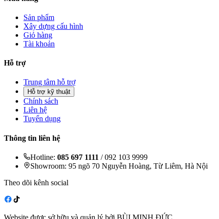
Sản phẩm
Xây dựng cấu hình
Giỏ hàng
Tài khoản
Hỗ trợ
Trung tâm hỗ trợ
Hỗ trợ kỹ thuật
Chính sách
Liên hệ
Tuyển dụng
Thông tin liên hệ
Hotline:
085 697 1111
/ 092 103 9999
Showroom: 95 ngõ 70 Nguyễn Hoàng, Từ Liêm, Hà Nội
Theo dõi kênh social
Website được sở hữu và quản lý bởi BÙI MINH ĐỨC