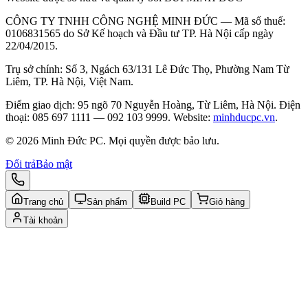
CÔNG TY TNHH CÔNG NGHỆ MINH ĐỨC — Mã số thuế:
0106831565 do Sở Kế hoạch và Đầu tư TP. Hà Nội cấp ngày
22/04/2015.
Trụ sở chính: Số 3, Ngách 63/131 Lê Đức Thọ, Phường Nam Từ
Liêm, TP. Hà Nội, Việt Nam.
Điểm giao dịch: 95 ngõ 70 Nguyễn Hoàng, Từ Liêm, Hà Nội. Điện
thoại: 085 697 1111 — 092 103 9999. Website:
minhducpc.vn
.
© 2026 Minh Đức PC. Mọi quyền được bảo lưu.
Đổi trả
Bảo mật
Trang chủ
Sản phẩm
Build PC
Giỏ hàng
Tài khoản