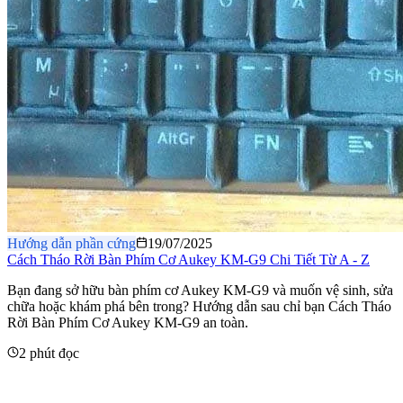
Hướng dẫn phần cứng
19/07/2025
Cách Tháo Rời Bàn Phím Cơ Aukey KM-G9 Chi Tiết Từ A - Z
​Bạn đang sở hữu bàn phím cơ Aukey KM-G9 và muốn vệ sinh, sửa
chữa hoặc khám phá bên trong? Hướng dẫn sau chỉ bạn Cách Tháo
Rời Bàn Phím Cơ Aukey KM-G9 an toàn.
2 phút đọc