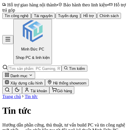
Hỗ trợ giao hàng nội thành
•
Bảo hành theo linh kiện
•
Hỗ trợ
trả góp
|
|
|
|
Tin công nghệ
Tài nguyên
Tuyển dụng
Hỗ trợ
Chính sách
Minh Đức
PC
Shop PC & linh kiện
Tìm kiếm
Danh mục
Xây dựng cấu hình
Hệ thống showroom
Tài khoản
Giỏ hàng
Trang chủ
Tin tức
Tin tức
Hướng dẫn phần cứng, thủ thuật, tư vấn build PC và tin công nghệ