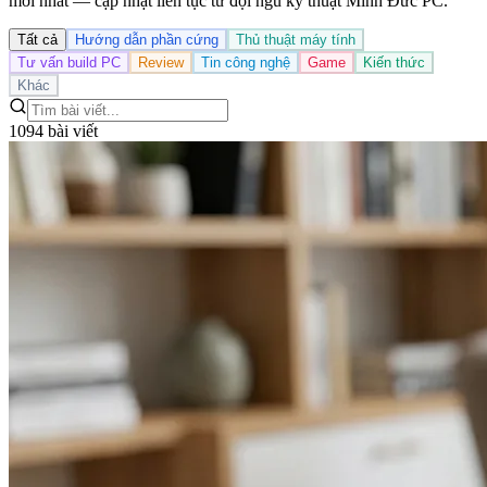
mới nhất — cập nhật liên tục từ đội ngũ kỹ thuật Minh Đức PC.
Tất cả
Hướng dẫn phần cứng
Thủ thuật máy tính
Tư vấn build PC
Review
Tin công nghệ
Game
Kiến thức
Khác
1094 bài viết