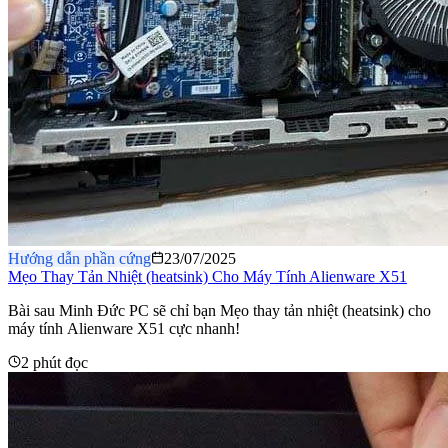
Hướng dẫn phần cứng
23/07/2025
Mẹo Thay Tản Nhiệt (heatsink) Cho Máy Tính Alienware X51
Bài sau Minh Đức PC sẽ chỉ bạn Mẹo thay tản nhiệt (heatsink) cho
máy tính Alienware X51 cực nhanh!
2 phút đọc