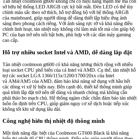
Tản nhiệt coolmoon gt600 không chỉ có hiệu năng mạnh mẽ mà còn
sở hữu hệ thống LED ARGB cực kỳ bắt mắt. Đèn LED có thể tùy
chỉnh màu sắc theo sở thích, hỗ trợ đồng bộ với hệ thống ARGB
của mainboard, giúp người dùng dễ dàng thiết lập hiệu ứng ánh
sáng theo phong cách riêng. Với ánh sáng rực rỡ và khả năng điều
chỉnh linh hoạt, tản nhiệt này không chỉ làm mát tốt mà còn giúp bộ
PC của bạn trở nên nổi bật hơn, phù hợp với các dàn máy gaming
cao cấp.
Hỗ trợ nhiều socket Intel và AMD, dễ dàng lắp đặt
Tản nhiệt coolmoon gt600 có khả năng tương thích rộng với nhiều
loại socket CPU phổ biến của cả Intel và AMD. Cụ thể, tản nhiệt hỗ
trợ các socket LGA 1366/115x/1200/1700/20xx của Intel
và AM4/AM5 của AMD, đảm bảo khả năng sử dụng với hầu hết
các dòng vi xử lý hiện nay. Bên cạnh đó, thiết kế thông minh giúp
quá trình lắp đặt trở nên dễ dàng và nhanh chóng mà không cần
phải tháo bo mạch chủ. Hệ thống ngàm chắc chắn đảm bảo tản nhiệt
luôn ổn định trên CPU, giúp giảm nguy cơ xê dịch hoặc tiếp xúc
không tốt khi sử dụng lâu dài.
Công nghệ hiển thị nhiệt độ thông minh
Một tính năng đặc biệt của Coolmoon GT600 Black là khả năng
hiển thị nhiệt độ CPU thông minh. Điều này giúp người dùng theo