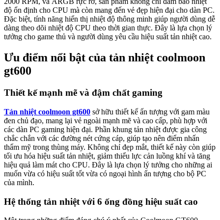
2000 RPM, và ARGB rực rỡ, sản phẩm không chỉ đảm bảo nhiệt
độ ổn định cho CPU mà còn mang đến vẻ đẹp hiện đại cho dàn PC.
Đặc biệt, tính năng hiển thị nhiệt độ thông minh giúp người dùng dễ
dàng theo dõi nhiệt độ CPU theo thời gian thực. Đây là lựa chọn lý
tưởng cho game thủ và người dùng yêu cầu hiệu suất tản nhiệt cao.
Ưu điểm nổi bật của tản nhiệt coolmoon
gt600
Thiết kế mạnh mẽ và đậm chất gaming
Tản nhiệt coolmoon gt600
sở hữu thiết kế ấn tượng với gam màu
đen chủ đạo, mang lại vẻ ngoài mạnh mẽ và cao cấp, phù hợp với
các dàn PC gaming hiện đại. Phần khung tản nhiệt được gia công
chắc chắn với các đường nét cứng cáp, giúp tạo nên điểm nhấn
thẩm mỹ trong thùng máy. Không chỉ đẹp mắt, thiết kế này còn giúp
tối ưu hóa hiệu suất tản nhiệt, giảm thiểu lực cản luồng khí và tăng
hiệu quả làm mát cho CPU. Đây là lựa chọn lý tưởng cho những ai
muốn vừa có hiệu suất tốt vừa có ngoại hình ấn tượng cho bộ PC
của mình.
Hệ thống tản nhiệt với 6 ống đồng hiệu suất cao