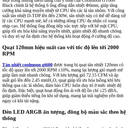
Một trong những điểm đáng chú ý nhất của Coolmoon GT600
Black chính là hệ thống 6 ống đồng dẫn nhiệt Φ6mm, giúp tăng
cường khả năng truyền nhiệt từ CPU lên các lá tản nhôm. Với công
suất tản nhiệt D-TDP lên đến 230W, tản nhiệt này có thể dễ dàng xử
lý các CPU mạnh mẽ, kể cả những dòng CPU đa nhân có xung
nhịp cao. Hệ thống ống đồng tiếp xúc trực tiếp với bề mặt CPU,
giúp tối ưu hóa khả năng truyền nhiệt, giảm nhiệt độ nhanh chóng
và duy trì sự ổn định cho hệ thống khi hoạt động ở cường độ cao.
Quạt 120mm hiệu suất cao với tốc độ lên tới 2000
RPM
Tản nhiệt coolmoon gt600
được trang bị quạt tản nhiệt 120mm có
tốc độ quay lên tới 2000 RPM ±10%, mang lại lượng gió mạnh mẽ
giúp làm mát nhanh chóng. Với lưu lượng gió 72.15 CFM và áp
suất gió lên đến 2.45 mmH₂O, quạt giúp tối ưu hóa luồng khí lưu
thông qua các lá nhôm, đảm bảo CPU luôn duy trì ở mức nhiệt độ
ổn định. Đặc biệt, quạt hoạt động êm ái với độ ồn chỉ ≤25 dBA,
giúp giảm thiểu tiếng ồn khi sử dụng, mang lại trải nghiệm yên tĩnh
ngay cả khi tải nặng.
Đèn LED ARGB ấn tượng, đồng bộ màu sắc theo hệ
thống