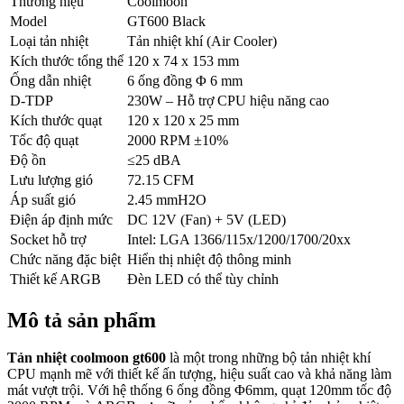
Thương hiệu
Coolmoon
Model
GT600 Black
Loại tản nhiệt
Tản nhiệt khí (Air Cooler)
Kích thước tổng thể
120 x 74 x 153 mm
Ống dẫn nhiệt
6 ống đồng Φ 6 mm
D-TDP
230W – Hỗ trợ CPU hiệu năng cao
Kích thước quạt
120 x 120 x 25 mm
Tốc độ quạt
2000 RPM ±10%
Độ ồn
≤25 dBA
Lưu lượng gió
72.15 CFM
Áp suất gió
2.45 mmH2O
Điện áp định mức
DC 12V (Fan) + 5V (LED)
Socket hỗ trợ
Intel: LGA 1366/115x/1200/1700/20xx
Chức năng đặc biệt
Hiển thị nhiệt độ thông minh
Thiết kế ARGB
Đèn LED có thể tùy chỉnh
Mô tả sản phẩm
Tản nhiệt coolmoon gt600
là một trong những bộ tản nhiệt khí
CPU mạnh mẽ với thiết kế ấn tượng, hiệu suất cao và khả năng làm
mát vượt trội. Với hệ thống 6 ống đồng Φ6mm, quạt 120mm tốc độ