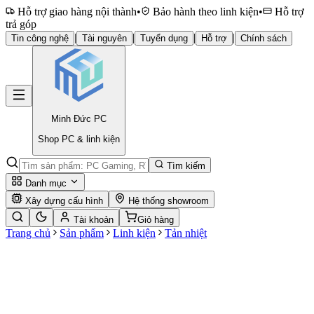
Hỗ trợ giao hàng nội thành
•
Bảo hành theo linh kiện
•
Hỗ trợ
trả góp
|
|
|
|
Tin công nghệ
Tài nguyên
Tuyển dụng
Hỗ trợ
Chính sách
Minh Đức
PC
Shop PC & linh kiện
Tìm kiếm
Danh mục
Xây dựng cấu hình
Hệ thống showroom
Tài khoản
Giỏ hàng
Trang chủ
Sản phẩm
Linh kiện
Tản nhiệt