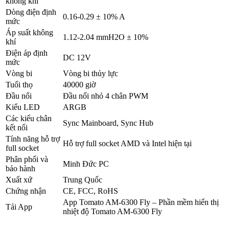
không khí
Dòng điện định
0.16-0.29 ± 10% A
mức
Áp suất không
1.12-2.04 mmH2O ± 10%
khí
Điện áp định
DC 12V
mức
Vòng bi
Vòng bi thủy lực
Tuổi thọ
40000 giờ
Đầu nối
Đầu nối nhỏ 4 chân PWM
Kiểu LED
ARGB
Các kiểu chân
Sync Mainboard, Sync Hub
kết nối
Tính năng hỗ trợ
Hỗ trợ full socket AMD và Intel hiện tại
full socket
Phân phối và
Minh Đức PC
bảo hành
Xuất xứ
Trung Quốc
Chứng nhận
CE, FCC, RoHS
App Tomato AM-6300 Fly – Phần mềm hiển thị
Tải App
nhiệt độ Tomato AM-6300 Fly