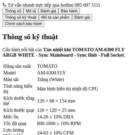
Tư vấn nhanh trực tiếp qua hotline 085 697 1111
Thông số
Mô tả
Đánh giá
Bảo hành
Thông số kỹ thuật
Mô tả sản phẩm
Đánh giá
Chính sách bảo hành
Thông số kỹ thuật
Cấu hình nổi bật của
Tản nhiệt khí TOMATO AM-6300 FLY
ARGB WHITE - Sync Mainboard - Sync Hub - Full Socket
.
Hãng sản xuất
TOMATO
Model
AM-6300 FLY
Màu sắc
Trắng (White)
Tính năng hiển
Màn hình hiển thị nhiệt độ CPU
thị
Kích thước tổng
120 × 68 × 154 mm
thể
Kích thước quạt
120 × 120 × 25 mm
Mức ồn
14-26 ± 10% DBA
Tốc độ quạt
800-1800 ± 10% RPM
Lưu lượng
24-63 ± 10% CFM