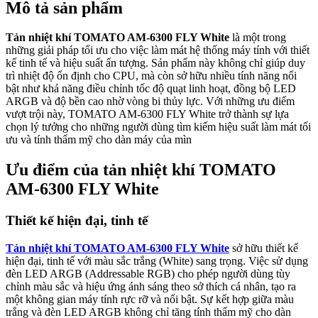
Mô tả sản phẩm
Tản nhiệt khí TOMATO AM-6300 FLY White
là một trong
những giải pháp tối ưu cho việc làm mát hệ thống máy tính với thiết
kế tinh tế và hiệu suất ấn tượng. Sản phẩm này không chỉ giúp duy
trì nhiệt độ ổn định cho CPU, mà còn sở hữu nhiều tính năng nổi
bật như khả năng điều chỉnh tốc độ quạt linh hoạt, đồng bộ LED
ARGB và độ bền cao nhờ vòng bi thủy lực. Với những ưu điểm
vượt trội này, TOMATO AM-6300 FLY White trở thành sự lựa
chọn lý tưởng cho những người dùng tìm kiếm hiệu suất làm mát tối
ưu và tính thẩm mỹ cho dàn máy của mìn
Ưu điểm của tản nhiệt khí TOMATO
AM-6300 FLY White
Thiết kế hiện đại, tinh tế
Tản nhiệt khí TOMATO AM-6300 FLY White
sở hữu thiết kế
hiện đại, tinh tế với màu sắc trắng (White) sang trọng. Việc sử dụng
đèn LED ARGB (Addressable RGB) cho phép người dùng tùy
chỉnh màu sắc và hiệu ứng ánh sáng theo sở thích cá nhân, tạo ra
một không gian máy tính rực rỡ và nổi bật. Sự kết hợp giữa màu
trắng và đèn LED ARGB không chỉ tăng tính thẩm mỹ cho dàn