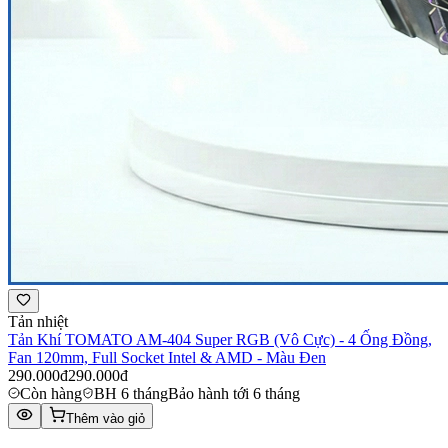
Tản nhiệt
Tản Khí TOMATO AM-404 Super RGB (Vô Cực) - 4 Ống Đồng,
Fan 120mm, Full Socket Intel & AMD - Màu Đen
290.000đ
290.000đ
Còn hàng
BH 6 tháng
Bảo hành tới 6 tháng
Thêm vào giỏ