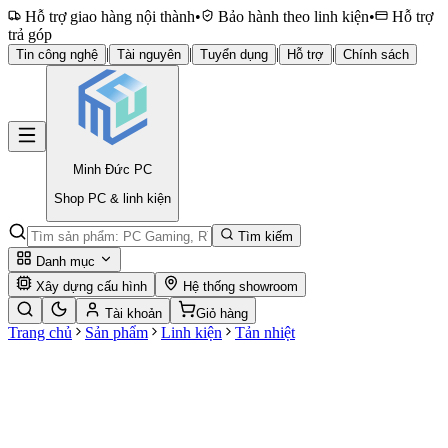
Hỗ trợ giao hàng nội thành
•
Bảo hành theo linh kiện
•
Hỗ trợ
trả góp
|
|
|
|
Tin công nghệ
Tài nguyên
Tuyển dụng
Hỗ trợ
Chính sách
Minh Đức
PC
Shop PC & linh kiện
Tìm kiếm
Danh mục
Xây dựng cấu hình
Hệ thống showroom
Tài khoản
Giỏ hàng
Trang chủ
Sản phẩm
Linh kiện
Tản nhiệt